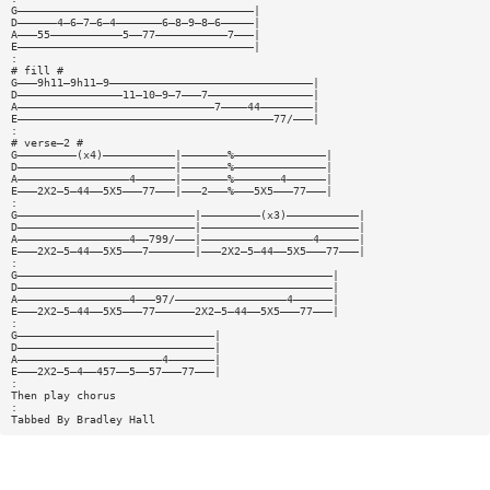
G————————————————————————————————————|
D——————4—6—7—6—4———————6—8—9—8—6—————|
A———55———————————5——77———————————7———|
E————————————————————————————————————|
:
# fill #
G———9h11—9h11—9———————————————————————————————|
D————————————————11—10—9—7———7————————————————|
A——————————————————————————————7————44————————|
E———————————————————————————————————————77/———|
:
# verse—2 #
G—————————(x4)———————————|———————%——————————————|
D————————————————————————|———————%——————————————|
A—————————————————4——————|———————%———————4——————|
E———2X2—5—44——5X5———77———|———2———%———5X5———77———|
:
G———————————————————————————|—————————(x3)———————————|
D———————————————————————————|————————————————————————|
A—————————————————4——799/———|—————————————————4——————|
E———2X2—5—44——5X5———7———————|———2X2—5—44——5X5———77———|
:
G————————————————————————————————————————————————|
D————————————————————————————————————————————————|
A—————————————————4———97/—————————————————4——————|
E———2X2—5—44——5X5———77——————2X2—5—44——5X5———77———|
:
G——————————————————————————————|
D——————————————————————————————|
A——————————————————————4———————|
E———2X2—5—4——457——5——57———77———|
:
Then play chorus
:
Tabbed By Bradley Hall