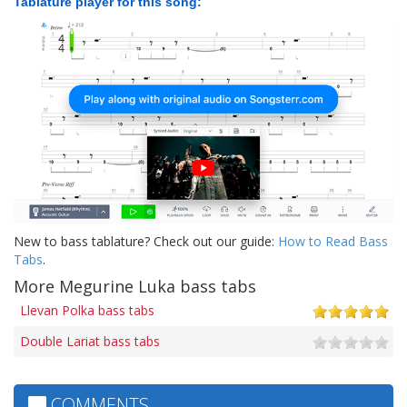
Tablature player for this song:
New to bass tablature? Check out our guide:
How to Read Bass
Tabs
.
More Megurine Luka bass tabs
Llevan Polka bass tabs
Double Lariat bass tabs
COMMENTS