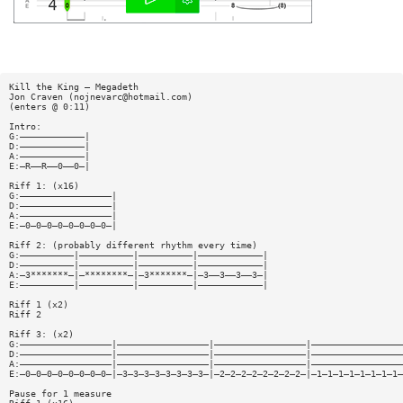
Kill the King — Megadeth
Jon Craven (
nojnevarc@hotmail.com
)
(enters @ 0:11)
Intro:
G:————————————|
D:————————————|
A:————————————|
E:—R——R——0——0—|
Riff 1: (x16)
G:—————————————————|
D:—————————————————|
A:—————————————————|
E:—0—0—0—0—0—0—0—0—|
Riff 2: (probably different rhythm every time)
G:——————————|——————————|——————————|————————————|
D:——————————|——————————|——————————|————————————|
A:—3*******—|—********—|—3*******—|—3——3——3——3—|
E:——————————|——————————|——————————|————————————|
Riff 1 (x2)
Riff 2
Riff 3: (x2)
G:—————————————————|—————————————————|—————————————————|—————————————————
D:—————————————————|—————————————————|—————————————————|—————————————————
A:—————————————————|—————————————————|—————————————————|—————————————————
E:—0—0—0—0—0—0—0—0—|—3—3—3—3—3—3—3—3—|—2—2—2—2—2—2—2—2—|—1—1—1—1—1—1—1—1—
Pause for 1 measure