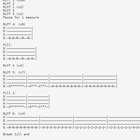
Riff 1 (x16)
Riff 2
Riff 1 (x2)
Riff 2
Riff 3 (x2)
Pause for 1 measure
Riff 4: (x8)
G:—————————————|
D:—————————————|
A:—————————————|
E:—0—0—R——R——R—|
Fill:
G:———————————————|
D:———————————————|
A:———————————————|
E:—0—0—R——R——0—0—|
Riff 4 (x4)
Riff 5: (x7)
G:——————————|———————————|—————————————————|—————————————————|
D:——————————|———————————|—————————————————|—————————————————|
A:——————————|———————————|—————————————————|—————————————————|
E:—3*******—|—4***—1***—|—0—0—0—0—0—0—0—0—|—0—0—0—0—0—0—0—0—|
Fill 2:
G:——————————|———————————|
D:——————————|———————————|
A:——————————|———————————|
E:—3*******—|—4***—1***—|
Riff 6: (x4)
G:—————————————————|—————————————————|—————————————————|—————————————————
D:—————————————————|—————————————————|—————————————————|—————————————————
A:—————————————————|—————————————————|—————————————————|—————————————————
E:—0—0—0—0—0—0—0—0—|—3—3—3—3—3—3—3—3—|—2—2—2—2—2—2—2—2—|—1—1—1—1—1—1—3—3—
Break till end