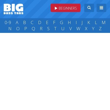
BEGINNERS
0-9
A
B
C
D
E
F
G
H
I
J
K
L
M
N
O
P
Q
R
S
T
U
V
W
X
Y
Z