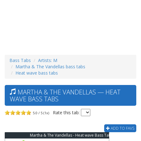
Bass Tabs
Artists: M
Martha & The Vandellas bass tabs
Heat wave bass tabs
MARTHA & THE VANDELLAS — HEAT
WAVE BASS TABS
Rate this tab:
5.0 / 5 (1x)
ADD TO FAVS
Martha & The Vandellas - Heat wave Bass Tab