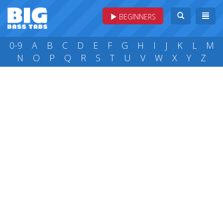
BEGINNERS
0-9
A
B
C
D
E
F
G
H
I
J
K
L
M
N
O
P
Q
R
S
T
U
V
W
X
Y
Z