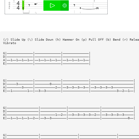
(/) Slide Up (\) Slide Down (h) Hammer On (p) Pull Off (b) Bend (r) Relea
Vibrato
G|——————————————|——————————————|——————————————|
D|——————————————|——————————————|——————————————|
A|——1——1——1——1——|——1——1——1——1——|——1——1——1——1——|
E|——————————————|——————————————|——————————————|
G|——————————————|——————————————|——————————————|———————————————————————|
D|—————3————————|————————0—————|——————————————|———————————————————————|
A|————————3—————|———————————2——|——3——3——3——3——|——3——3——3——3———————————|
E|——1————————1——|——3——3————————|——————————————|——————————————3——2——1——|
G|—————————————————|——————————————|—————————————————|—————————————————|
D|—————————————————|——————————————|—————————————————|—————————————————|
A|—————————————————|————————1——2——|——3——3——3——3——2——|——3——3——3——3—————|
E|——1——1——1——1——2——|——3——3————————|—————————————————|——————————————0——|
G|—————————————————|————————————————————|————————————————————|———————————
D|—————————————————|————————————————————|————————————————————|———————————