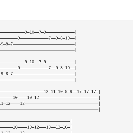
———————————9—10——7—9————————————|
————————9————————————7——9—8—10——|
—9—8—7——————————————————————————|
————————————————————————————————|
———————————9—10——7—9————————————|
————————9————————————7——9—8—10——|
—9—8—7——————————————————————————|
————————————————————————————————|
———————————————————12—11—10—8—9——17—17—17—|
——————10————10—12—————————————————————————|
11—12————12———————————————————————————————|
——————————————————————————————————————————|
——————————————————————————————|
——————10————10—12———13——12—10—|
11—12————12———————————————————|