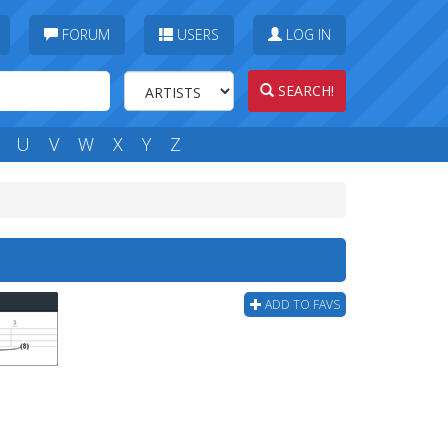
FORUM
USERS
LOG IN
SEARCH!
U
V
W
X
Y
Z
ADD TO FAVS