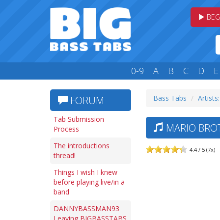
BEG
0-9
A
B
C
D
E
Bass Tabs
Artists
FORUM
Tab Submission
MARIO BROT
Process
The introductions
4.4 / 5 (7x)
thread!
Things I wish I knew
before playing live/in a
band
DANNYBASSMAN93
Leaving BIGBASSTABS