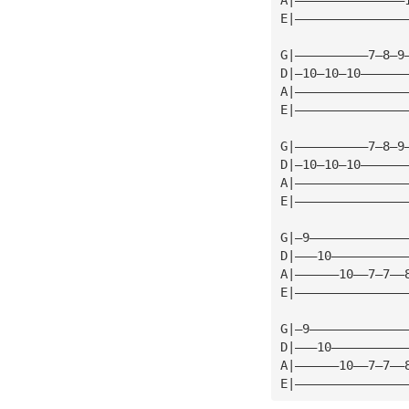
E|———————————————
G|——————————7—8—9
D|—10—10—10——————
A|———————————————
E|———————————————
G|——————————7—8—9
D|—10—10—10——————
A|———————————————
E|———————————————
G|—9—————————————
D|———10——————————
A|——————10——7—7——
E|———————————————
G|—9—————————————
D|———10——————————
A|——————10——7—7——
E|———————————————