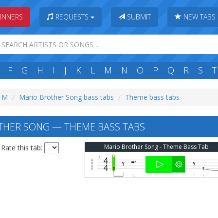
INNERS
REQUESTS
SUBMIT
NEW TABS
F
G
H
I
J
K
L
M
N
O
P
Q
R
S
T
: M
Mario Brother Song bass tabs
Theme bass tabs
HER SONG — THEME BASS TABS
Mario Brother Song - Theme Bass Tab
Rate this tab: