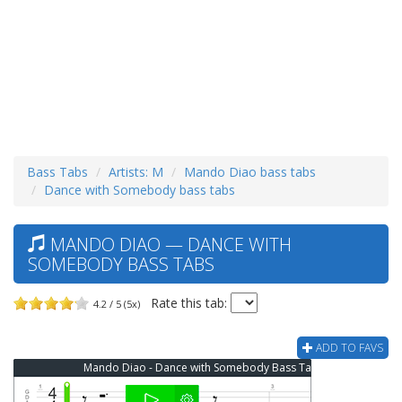
Bass Tabs
Artists: M
Mando Diao bass tabs
Dance with Somebody bass tabs
MANDO DIAO — DANCE WITH
SOMEBODY BASS TABS
Rate this tab:
4.2 / 5 (5x)
ADD TO FAVS
Mando Diao - Dance with Somebody Bass Tab