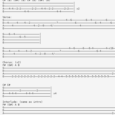
C# (B) (G#) (B) C# (B) (G#) (B)
G—————————————————————————————————————————————|
D—————————————————————————————————————————————|
A———4—4——2—2———————2—2———4—4——2—2———————2—2———| x2
E—————————————4—4——————————————————4—4————————|
Verse:
G————————————————————————————————————————4——6—————————6——4—————————6—————
D——4—————4————4——2—————————————————7———————————6————————————6——4——————6——
A—————4—————————————4——2——0————4/—————————————————4——————————————————————
E————————————————————————————————————————————————————————————————————————
G———6——4————————————————|
D——————————6——5—————————|
A———————————————————————|
E———————————————————————|
G——————————————————————————————————————————4——6—————6———6—4————————4—x16—
D———4—————4————4——2——————————————————7———————————6———————————6—4—————————
A——————4—————————————4——2——0————4/———————————————————————————————————————
E————————————————————————————————————————————————————————————————————————
Chorus: (x2)
F# (G#) A B
G————————————————————————————————————————————————————————————————————————
D————————————————————————————————————————————————————————————————————————
A——————————————————————————————————————————————————————————————————————2—
E—————2—2—2—2—2—2—2—2——2—2—2—2—2—2——4—4——5—5—5—5—5—5—5—5——5—5—5—5—5—5————
C# C#
G——————————————————————————————|
D——————————2——————————2————————|
A———4—4—4——————4—4—4———————————| x4
E——————————————————————————————|
Interlude: (same as intro)
F# (G#) A B
G————————————————————————————————————————————————————————————————————————
D————————————————————————————————————————————————————————————————————————
A——————————————————————————————————————————————————————————————————————2—