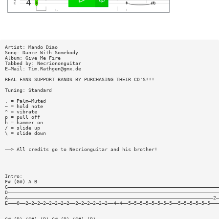
Artist: Mando Diao
Song: Dance With Somebody
Album: Give Me Fire
Tabbed by: Necriononguitar
E—Mail:
Tim.Rathgen@gmx.de
REAL FANS SUPPORT BANDS BY PURCHASING THEIR CD'S!!!
Tuning: Standard
. = Palm—Muted
~ = hold note
^ = vibrate
p = pull off
h = hammer on
/ = slide up
\ = slide down
——> All credits go to Necrionguitar and his brother!
Intro:
F# (G#) A B
G————————————————————————————————————————————————————————————————————————
D————————————————————————————————————————————————————————————————————————
A——————————————————————————————————————————————————————————————————————2—
E———0——2—2—2—2—2—2—2—2——2—2—2—2—2—2——4—4——5—5—5—5—5—5—5—5——5—5—5—5—5—5———