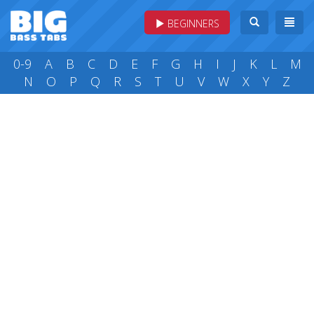
BEGINNERS
0-9
A
B
C
D
E
F
G
H
I
J
K
L
M
N
O
P
Q
R
S
T
U
V
W
X
Y
Z