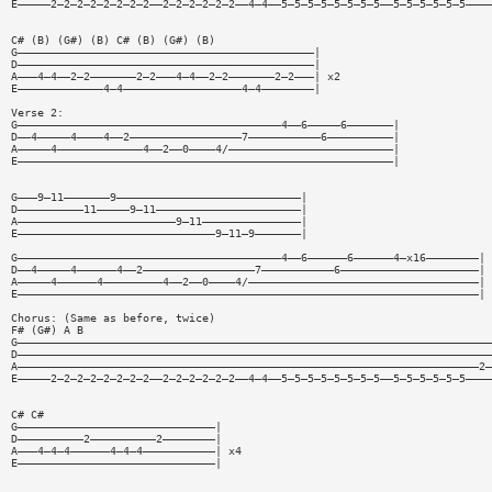
E—————2—2—2—2—2—2—2—2——2—2—2—2—2—2——4—4——5—5—5—5—5—5—5—5——5—5—5—5—5—5————
C# (B) (G#) (B) C# (B) (G#) (B)
G—————————————————————————————————————————————|
D—————————————————————————————————————————————|
A———4—4——2—2———————2—2———4—4——2—2———————2—2———| x2
E—————————————4—4——————————————————4—4————————|
Verse 2:
G————————————————————————————————————————4——6—————6———————|
D——4—————4————4——2—————————————————7———————————6——————————|
A—————4—————————————4——2——0————4/—————————————————————————|
E—————————————————————————————————————————————————————————|
G———9—11———————9————————————————————————————|
D——————————11—————9—11——————————————————————|
A————————————————————————9—11———————————————|
E——————————————————————————————9—11—9———————|
G————————————————————————————————————————4——6——————6——————4—x16————————|
D——4—————4——————4——2—————————————————7———————————6—————————————————————|
A—————4——————4—————————4——2——0————4/———————————————————————————————————|
E——————————————————————————————————————————————————————————————————————|
Chorus: (Same as before, twice)
F# (G#) A B
G————————————————————————————————————————————————————————————————————————
D————————————————————————————————————————————————————————————————————————
A——————————————————————————————————————————————————————————————————————2—
E—————2—2—2—2—2—2—2—2——2—2—2—2—2—2——4—4——5—5—5—5—5—5—5—5——5—5—5—5—5—5————
C# C#
G——————————————————————————————|
D——————————2——————————2————————|
A———4—4—4——————4—4—4———————————| x4
E——————————————————————————————|