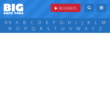
BEGINNERS
0-9
A
B
C
D
E
F
G
H
I
J
K
L
M
N
O
P
Q
R
S
T
U
V
W
X
Y
Z