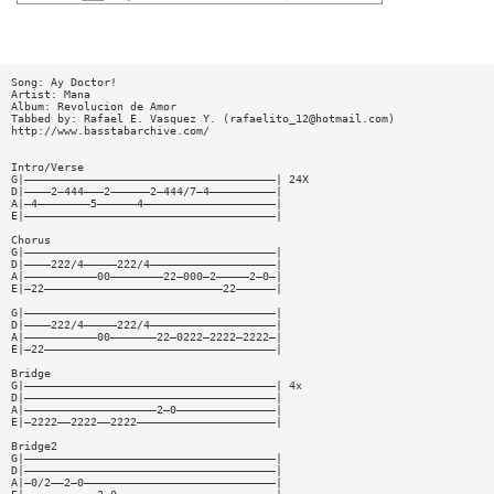
Song: Ay Doctor!
Artist: Mana
Album: Revolucion de Amor
Tabbed by: Rafael E. Vasquez Y. (
rafaelito_12@hotmail.com
)
http://www.basstabarchive.com/
Intro/Verse
G|——————————————————————————————————————| 24X
D|————2—444———2——————2—444/7—4——————————|
A|—4————————5——————4————————————————————|
E|——————————————————————————————————————|
Chorus
G|——————————————————————————————————————|
D|————222/4—————222/4———————————————————|
A|———————————00————————22—000—2—————2—0—|
E|—22———————————————————————————22——————|
G|——————————————————————————————————————|
D|————222/4—————222/4———————————————————|
A|———————————00———————22—0222—2222—2222—|
E|—22———————————————————————————————————|
Bridge
G|——————————————————————————————————————| 4x
D|——————————————————————————————————————|
A|————————————————————2—0———————————————|
E|—2222——2222——2222—————————————————————|
Bridge2
G|——————————————————————————————————————|
D|——————————————————————————————————————|
A|—0/2——2—0—————————————————————————————|