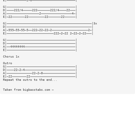
E|———————————2—0————————————————————————|
G|——————————————————————————————————————|
D|————222/4—————222———————222/4————22———|
A|——————————————————2—————————————————4—|
E|—22———————22—————————22———————22——————|
G|———————————————————————————————————————————————|3x
D|———————————————————————————————————————————————|
A|—555—55—55—5——222—22—22—2————————————————————2—|
E|——————————————————————————222—2—22 2—22—2—22———|
G|——————————————————————————————————————|
D|——————————————————————————————————————|
A|——44444444————————————————————————————|
E|——————————————————————————————————————|
Chorus 1x
Outro
G|——————————————————————————————————————|
D|————22—2—4————————————————————————————|
A|——————————————22—2—0——————————————————|
E|—22————————22—————————————————————————|
Repeat the outro to the end...
Taken from bigbasstabs.com —