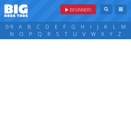
BEGINNERS
0-9
A
B
C
D
E
F
G
H
I
J
K
L
M
N
O
P
Q
R
S
T
U
V
W
X
Y
Z