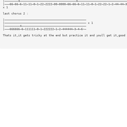
|————————4—————————————————————————————————4—————————————————————————————
|———66—66—6—11—11—0—1—22—2222—00—0000—66—66—6—11—11—0—1—22—22—1—2—44—44—3
x 1
last chorus 2 :
|————————————————————————————————————————————————
|———————————————————————————————————————————————— x 1
|—————————4——————————————————————————————————————
|———666666—6—111111—0—1—222222—1—2—444444—3—4—6~—
Thats it,it gets tricky at the end but practice it and youll get it,good 