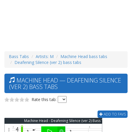
Bass Tabs
Artists: M
Machine Head bass tabs
Deafening Silence (ver 2) bass tabs
MACHINE HEAD — DEAFENING SILENCE
(VER 2) BASS TABS
Rate this tab:
ADD TO FAVS
Machine Head - Deafening Silence (ver 2) Bass Tab