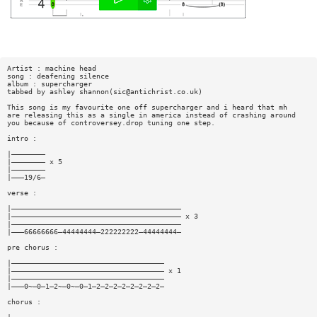
Artist : machine head
song : deafening silence
album : supercharger
tabbed by ashley shannon(
sic@antichrist.co.uk
)
This song is my favourite one off supercharger and i heard that mh
are releasing this as a single in america instead of crashing around
you because of controversey.drop tuning one step.
intro :
|————————
|———————— x 5
|————————
|———19/6—
verse :
|————————————————————————————————————————
|———————————————————————————————————————— x 3
|————————————————————————————————————————
|———66666666—44444444—222222222—44444444—
pre chorus :
|————————————————————————————————————
|———————————————————————————————————— x 1
|————————————————————————————————————
|———0~—0—1—2~—0~—0—1—2—2—2—2—2—2—2—2—
chorus :