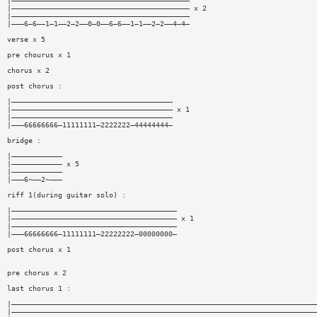
|——————————————————————————————————————————
|—————————————————————————————————————————— x 2
|——————————————————————————————————————————
|———6—6——1—1——2—2——0—0——6—6——1—1——2—2——4—4—
verse x 5
pre chourus x 1
chorus x 2
post chorus :
|——————————————————————————————————————
|—————————————————————————————————————— x 1
|——————————————————————————————————————
|———66666666—11111111—2222222—44444444—
bridge :
|————————————
|———————————— x 5
|————————————
|———6~——2~———
riff 1(during guitar solo) :
|———————————————————————————————————————
|——————————————————————————————————————— x 1
|———————————————————————————————————————
|———66666666—11111111—22222222—00000000—
post chorus x 1
pre chorus x 2
last chorus 1 :
|————————————————————————————————————————————————————————————————————————
|————————————————————————————————————————————————————————————————————————