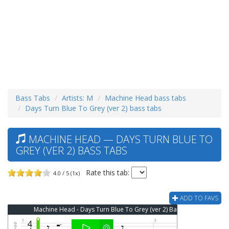
Bass Tabs
Artists: M
Machine Head bass tabs
Days Turn Blue To Grey (ver 2) bass tabs
MACHINE HEAD — DAYS TURN BLUE TO
GREY (VER 2) BASS TABS
Rate this tab:
4.0 / 5 (1x)
ADD TO FAVS
Machine Head - Days Turn Blue To Grey (ver 2) Bass Tab