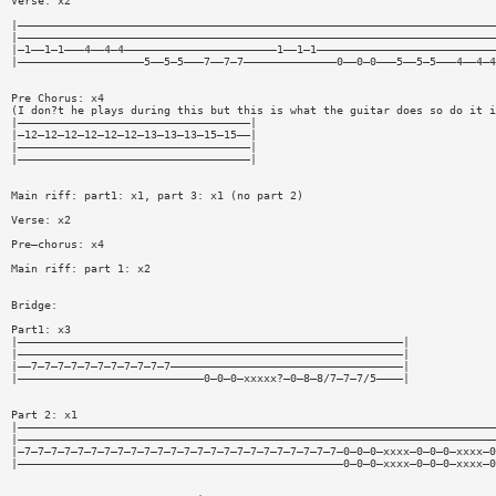
Verse: x2
|————————————————————————————————————————————————————————————————————————
|————————————————————————————————————————————————————————————————————————
|—1——1—1———4——4—4———————————————————————1——1—1———————————————————————————
|———————————————————5——5—5———7——7—7——————————————0——0—0———5——5—5———4——4—4
Pre Chorus: x4
(I don?t he plays during this but this is what the guitar does so do it i
|———————————————————————————————————|
|—12—12—12—12—12—12—13—13—13—15—15——|
|———————————————————————————————————|
|———————————————————————————————————|
Main riff: part1: x1, part 3: x1 (no part 2)
Verse: x2
Pre—chorus: x4
Main riff: part 1: x2
Bridge:
Part1: x3
|——————————————————————————————————————————————————————————|
|——————————————————————————————————————————————————————————|
|——7—7—7—7—7—7—7—7—7—7—7———————————————————————————————————|
|————————————————————————————0—0—0—xxxxx?—0—8—8/7—7—7/5————|
Part 2: x1
|————————————————————————————————————————————————————————————————————————
|————————————————————————————————————————————————————————————————————————
|—7—7—7—7—7—7—7—7—7—7—7—7—7—7—7—7—7—7—7—7—7—7—7—7—0—0—0—xxxx—0—0—0—xxxx—0
|—————————————————————————————————————————————————0—0—0—xxxx—0—0—0—xxxx—0