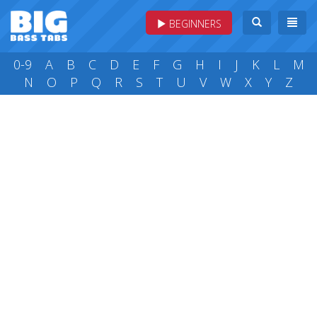
BEGINNERS
0-9
A
B
C
D
E
F
G
H
I
J
K
L
M
N
O
P
Q
R
S
T
U
V
W
X
Y
Z