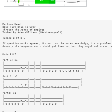
Machine Head
Days Turn Blue To Grey
Through The Ashes of Empires
Tabbed By Adam Williams (MAchinevayne11)
Tuning B F# B E
If question marks appear, its not cos the notes are dodgy, its a problem 
dunno y its happenin cos i didnt put them in, but they might not occur, s
Main Riff:
Part 1: x1
|————————————————|———|———|—————————————————————————————|
|————————————————|———|———|—————————————————————————————|
|———————————7——9—|———|———|—————————————————————————————|
|—0—2—0—2—0——0———|———|———|—0—2—0—2—0——0—6—6—65—5—53——|
Part 2: x1
|————————————————|———|———|——————————————————————————|
|————————————————|———|———|——————————————————————————|
|———————————7——9—|———|———|——————————————————————————|
|—0—2—0—2—0——0———|———|———|?0—0—0?0—6—6—65—5—53————|
Part3: x1
|————————————————|———|———|——————————————|
|————————————————|———|———|——————————————|
|———————————7——9—|———|———|——————————————|
|—0—2—0—2—0——0———|———|———|—0—2—0—2—0————|