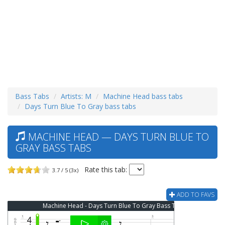
Bass Tabs
Artists: M
Machine Head bass tabs
Days Turn Blue To Gray bass tabs
MACHINE HEAD — DAYS TURN BLUE TO
GRAY BASS TABS
Rate this tab:
3.7 / 5 (3x)
ADD TO FAVS
Machine Head - Days Turn Blue To Gray Bass Tab