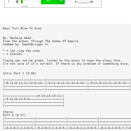
Days Turn Blue To Gray
By: Machine Head
From the album: Through The Ashes Of Empire
Tabbed by: DeathBringer.fr
* = let ring the note
~ = Vibrato
Timing may not be great, listen to the music to know how plays this.
I'm not sure if it's correct. If there is any problem or something else, 
Intro Part 1 |0:00|
|———————————————————————|———————————————————————|———————————————————————|
|—9—11—9—11—11—12—9—14~—|—9—11—9—11—11—12—9—14~—|—9—11—9—11—11—12—9—14~—|
|———————————————————————|———————————————————————|———————————————————————|
|———————————————————————|———————————————————————|———————————————————————|
|——————————————————14—14—13—13—11—|
|—9—11—9—11—9—9———————————————————|
|—————————————————————————————————|
|—————————————————————————————————|
Chorus
Riff A |0:57|
|—————————————————|—————————————————|—————————————————|——————————————————
|—————————————————|—————————————————|—————————————————|——————————————————
|—————————————————|—————————————————|—————————————————|——————————————————
|—0—2—0—2—2—3—0—5—|—0—2—0—2—2—3—0—5—|—0—2—0—2—2—3—0—5—|—0—2—0—2—0—0—7—7—6