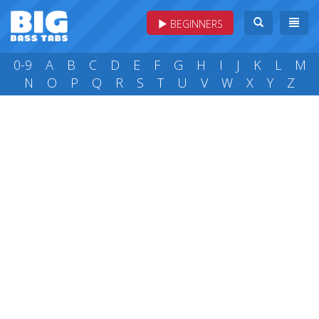
BEGINNERS
0-9
A
B
C
D
E
F
G
H
I
J
K
L
M
N
O
P
Q
R
S
T
U
V
W
X
Y
Z