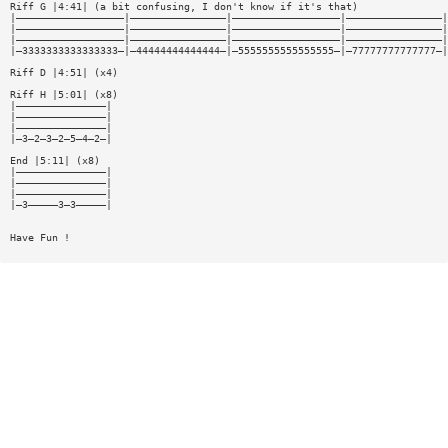
Riff G |4:41| (a bit confusing, I don't know if it's that)
|——————————————————|————————————————|——————————————————|————————————————|
|——————————————————|————————————————|——————————————————|————————————————|
|——————————————————|————————————————|——————————————————|————————————————|
|—3333333333333333—|—44444444444444—|—5555555555555555—|—77777777777777—|
Riff D |4:51| (x4)
Riff H |5:01| (x8)
|———————————————|
|———————————————|
|———————————————|
|—3—2—3—2—5—4—2—|
End |5:11| (x8)
|———————————————|
|———————————————|
|———————————————|
|—3—————3—3—————|
Have Fun !