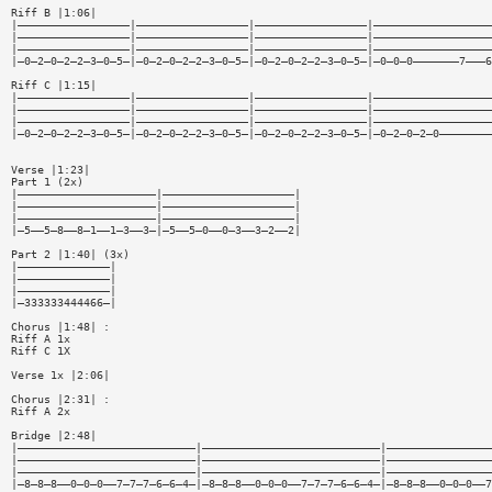
Riff B |1:06|
|—————————————————|—————————————————|—————————————————|——————————————————
|—————————————————|—————————————————|—————————————————|——————————————————
|—————————————————|—————————————————|—————————————————|——————————————————
|—0—2—0—2—2—3—0—5—|—0—2—0—2—2—3—0—5—|—0—2—0—2—2—3—0—5—|—0—0—0———————7———6
Riff C |1:15|
|—————————————————|—————————————————|—————————————————|——————————————————
|—————————————————|—————————————————|—————————————————|——————————————————
|—————————————————|—————————————————|—————————————————|——————————————————
|—0—2—0—2—2—3—0—5—|—0—2—0—2—2—3—0—5—|—0—2—0—2—2—3—0—5—|—0—2—0—2—0————————
Verse |1:23|
Part 1 (2x)
|—————————————————————|————————————————————|
|—————————————————————|————————————————————|
|—————————————————————|————————————————————|
|—5——5—8——8—1——1—3——3—|—5——5—0——0—3——3—2——2|
Part 2 |1:40| (3x)
|——————————————|
|——————————————|
|——————————————|
|—333333444466—|
Chorus |1:48| :
Riff A 1x
Riff C 1X
Verse 1x |2:06|
Chorus |2:31| :
Riff A 2x
Bridge |2:48|
|———————————————————————————|———————————————————————————|————————————————
|———————————————————————————|———————————————————————————|————————————————
|———————————————————————————|———————————————————————————|————————————————
|—8—8—8——0—0—0——7—7—7—6—6—4—|—8—8—8——0—0—0——7—7—7—6—6—4—|—8—8—8——0—0—0——7