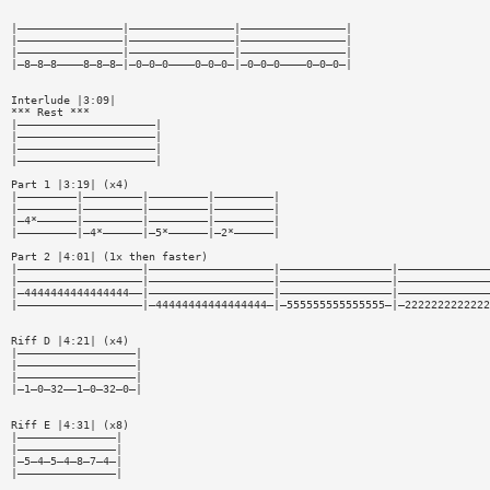
|————————————————|————————————————|————————————————|
|————————————————|————————————————|————————————————|
|————————————————|————————————————|————————————————|
|—8—8—8————8—8—8—|—0—0—0————0—0—0—|—0—0—0————0—0—0—|
Interlude |3:09|
*** Rest ***
|—————————————————————|
|—————————————————————|
|—————————————————————|
|—————————————————————|
Part 1 |3:19| (x4)
|—————————|—————————|—————————|—————————|
|—————————|—————————|—————————|—————————|
|—4*——————|—————————|—————————|—————————|
|—————————|—4*——————|—5*——————|—2*——————|
Part 2 |4:01| (1x then faster)
|———————————————————|———————————————————|—————————————————|——————————————
|———————————————————|———————————————————|—————————————————|——————————————
|—4444444444444444——|———————————————————|—————————————————|——————————————
|———————————————————|—44444444444444444—|—555555555555555—|—2222222222222
Riff D |4:21| (x4)
|——————————————————|
|——————————————————|
|——————————————————|
|—1—0—32——1—0—32—0—|
Riff E |4:31| (x8)
|———————————————|
|———————————————|
|—5—4—5—4—8—7—4—|
|———————————————|