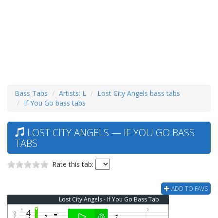
Bass Tabs
Artists: L
Lost City Angels bass tabs
If You Go bass tabs
LOST CITY ANGELS — IF YOU GO BASS
TABS
Rate this tab:
ADD TO FAVS
Lost City Angels - If You Go Bass Tab