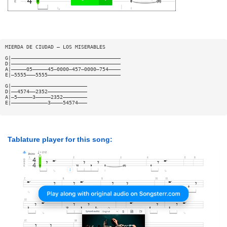
MIERDA DE CIUDAD — LOS MISERABLES
G|————————————————————————————————————
D|————————————————————————————————————
A|—————05—————45—0000—457—0000—754————
E|—5555———5555————————————————————————
G|—————————————————————————
D|——4574——2352—————————————
A|—5—————3—————2352————————
E|————————————3————54574———
Tablature player for this song: