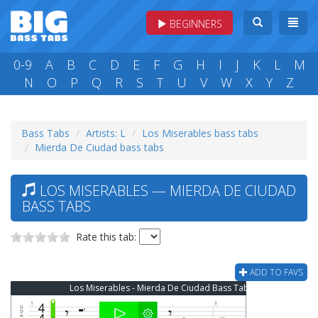
BEGINNERS
0-9
A
B
C
D
E
F
G
H
I
J
K
L
M
N
O
P
Q
R
S
T
U
V
W
X
Y
Z
Bass Tabs
Artists: L
Los Miserables bass tabs
Mierda De Ciudad bass tabs
LOS MISERABLES — MIERDA DE CIUDAD
BASS TABS
Rate this tab:
ADD TO FAVS
Los Miserables - Mierda De Ciudad Bass Tab