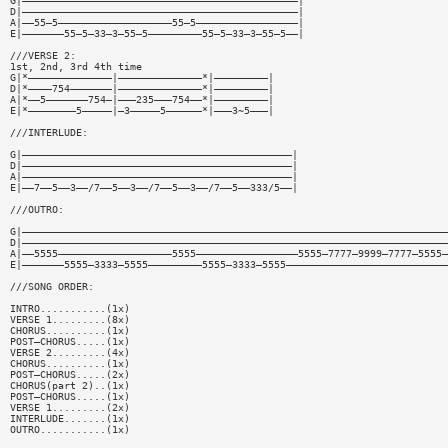
G|——————————————————————————————————————————————|
D|——————————————————————————————————————————————|
A|——55—5———————————————————55—5—————————————————|
E|———————55—5—33—3—55—5—————————55—5—33—3—55—5——|
///VERSE 2:
1st, 2nd, 3rd 4th time
G|*——————————————|——————————————*|—————————|
D|*————754———————|——————————————*|—————————|
A|*——5———————754—|———235———754——*|—————————|
E|*————————5—————|—3—————5——————*|———3~5———|
///INTERLUDE:
G|—————————————————————————————————————————————|
D|—————————————————————————————————————————————|
A|—————————————————————————————————————————————|
E|——7——5——3——/7——5——3——/7——5——3——/7——5——333/5——|
///OUTRO:
G|———————————————————————————————————————————————————————————————————————
D|———————————————————————————————————————————————————————————————————————
A|——5555———————————————————5555—————————————————5555—7777—9999—7777—5555—
E|———————5555—3333—5555—————————5555—3333—5555———————————————————————————
///SONG ORDER:
INTRO...........(1x)
VERSE 1.........(8x)
CHORUS..........(1x)
POST—CHORUS.....(1x)
VERSE 2.........(4x)
CHORUS..........(1x)
POST—CHORUS.....(2x)
CHORUS(part 2)..(1x)
POST—CHORUS.....(1x)
VERSE 1.........(2x)
INTERLUDE.......(1x)
OUTRO...........(1x)