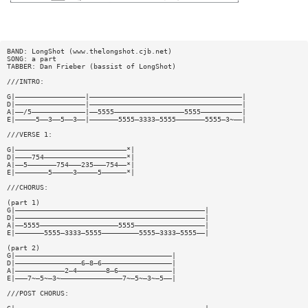
BAND: LongShot (www.thelongshot.cjb.net)
SONG: a part
TABBER: Dan Frieber (bassist of LongShot)
///INTRO:
G|—————————————————|—————————————————————————————————————|
D|—————————————————|—————————————————————————————————————|
A|——/5—————————————|——5555—————————————————5555——————————|
E|—————5——3——5——3——|———————5555—3333—5555———————5555—3~——|
///VERSE 1:
G|———————————————————————————*|
D|————754————————————————————*|
A|——5———————754———235———754——*|
E|————————5—————3—————5——————*|
///CHORUS:
(part 1)
G|——————————————————————————————————————————————|
D|——————————————————————————————————————————————|
A|——5555———————————————————5555—————————————————|
E|———————5555—3333—5555—————————5555—3333—5555——|
(part 2)
G|——————————————————————————————————————|
D|————————————————6—8—6—————————————————|
A|————————————2—4———————8—6—————————————|
E|———7~—5~—3~———————————————7~—5~—3~—5——|
///POST CHORUS: