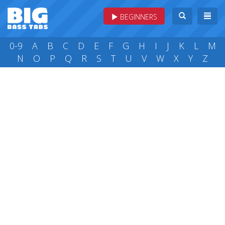
BEGINNERS
0-9
A
B
C
D
E
F
G
H
I
J
K
L
M
N
O
P
Q
R
S
T
U
V
W
X
Y
Z