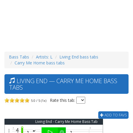
Bass Tabs
Artists: L
Living End bass tabs
Carry Me Home bass tabs
LIVING END — CARRY ME HOME BASS
TABS
Rate this tab:
5.0 / 5 (1x)
ADD TO FAVS
Living End - Carry Me Home Bass Tab