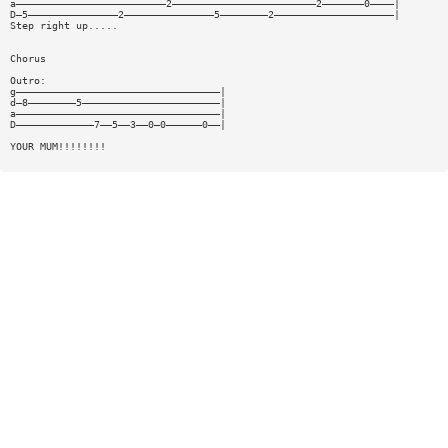
a—————————————————————————2————————————————————————2———————0————|
D—5———————————————2———————————————5————————2————————————————————|
Step right up.....
Chorus
Outro:
g——————————————————————————————————|
d—8————————5———————————————————————|
a——————————————————————————————————|
D—————————————7——5——3——0—0——————0——|
YOUR MUM!!!!!!!!