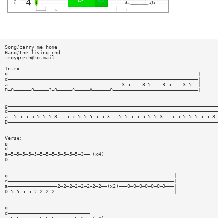
Song/carry me home
Band/the living end
troygrech@hotmail
Intro:
g—————————————————————————————————————————————————————————————————|
d—————————————————————————————————————————————————————————————————|
a———————————————————————————————————————3—5————3—5————3—5————3—5——|
D—0——————0—————3—0—————0—————0——————0—————————————————————————————|
g————————————————————————————————————————————————————————————————————————
d————————————————————————————————————————————————————————————————————————
a——5—5—5—5—5—5—5—3———5—5—5—5—5—5—5—3———5—5—5—5—5—5—5—3———5—5—5—5—5—5—5—3—
D————————————————————————————————————————————————————————————————————————
Verse:
g————————————————————————————|
d————————————————————————————|
a—5—5—5—5—5—5—5—5—5—5—5—5—3——|(x4)
D————————————————————————————|
g—————————————————————————————————————————————————————————|
d—————————————————————————————————————————————————————————|
a—————————————————2—2—2—2—2—2—2—2——(x2)———0—0—0—0—0—0—0———|
D—5—5—5—5—2—2—2—2—————————————————————————————————————————|
g————————————————————————————|
d————————————————————————————|