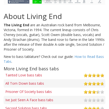
About Living End
The Living End
are an Australian rock band from Melbourne,
Victoria, formed in 1994. The current lineup consists of Chris
Cheney (vocals, guitar), Scott Owen (double bass, vocals) and
Andy Strachan (drums). The band rose to fame in the late 1990s
after the release of their double A-side single, Second Solution /
Prisoner of Society.
New to bass tablature? Check out our guide:
How to Read Bass
Tabs
.
More Living End bass tabs
Tainted Love bass tabs
All Torn Down bass tabs
Prisoner Of Society bass tabs
Ive Just Seen A Face bass tabs
Second Solution bass tabs