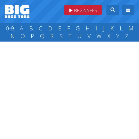
BEGINNERS
0-9
A
B
C
D
E
F
G
H
I
J
K
L
M
N
O
P
Q
R
S
T
U
V
W
X
Y
Z