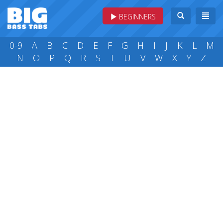
BEGINNERS
0-9
A
B
C
D
E
F
G
H
I
J
K
L
M
N
O
P
Q
R
S
T
U
V
W
X
Y
Z