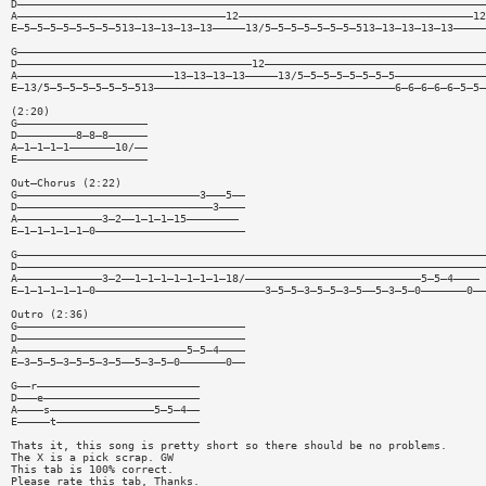
D————————————————————————————————————————————————————————————————————————
A————————————————————————————————12————————————————————————————————————12
E—5—5—5—5—5—5—5—513—13—13—13—13—————13/5—5—5—5—5—5—5—513—13—13—13—13—————
G————————————————————————————————————————————————————————————————————————
D————————————————————————————————————12——————————————————————————————————
A————————————————————————13—13—13—13—————13/5—5—5—5—5—5—5—5——————————————
E—13/5—5—5—5—5—5—5—513—————————————————————————————————————6—6—6—6—6—5—5—
(2:20)
G————————————————————
D—————————8—8—8——————
A—1—1—1—1———————10/——
E————————————————————
Out—Chorus (2:22)
G————————————————————————————3———5——
D——————————————————————————————3————
A—————————————3—2——1—1—1—15————————
E—1—1—1—1—1—0———————————————————————
G————————————————————————————————————————————————————————————————————————
D————————————————————————————————————————————————————————————————————————
A—————————————3—2——1—1—1—1—1—1—1—18/———————————————————————————5—5—4————
E—1—1—1—1—1—0——————————————————————————3—5—5—3—5—5—3—5——5—3—5—0———————0——
Outro (2:36)
G———————————————————————————————————
D———————————————————————————————————
A——————————————————————————5—5—4————
E—3—5—5—3—5—5—3—5——5—3—5—0———————0——
G——r—————————————————————————
D———e————————————————————————
A————s————————————————5—5—4——
E—————t——————————————————————
Thats it, this song is pretty short so there should be no problems.
The X is a pick scrap. GW
This tab is 100% correct.
Please rate this tab, Thanks.