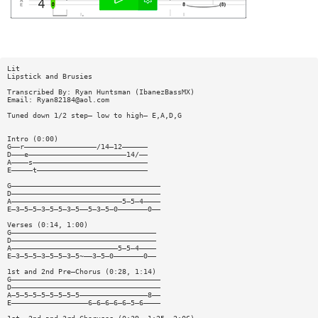
Lit
Lipstick and Brusies
Transcribed By: Ryan Huntsman (IbanezBassMX)
Email:
Ryan82184@aol.com
Tuned down 1/2 step— low to high— E,A,D,G
Intro (0:00)
G——r—————————————————/14—12——————
D———e———————————————————————14/——
A————s———————————————————————————
E—————t——————————————————————————
G———————————————————————————————————
D———————————————————————————————————
A——————————————————————————5—5—4————
E—3—5—5—3—5—5—3—5——5—3—5—0———————0——
Verses (0:14, 1:00)
G——————————————————————————————————
D——————————————————————————————————
A—————————————————————————5—5—4————
E—3—5—5—3—5—5—3—5~——3—5—0———————0——
1st and 2nd Pre—Chorus (0:28, 1:14)
G———————————————————————————————————
D———————————————————————————————————
A—5—5—5—5—5—5—5—5————————————————8——
E——————————————————6—6—6—6—6—5—6————