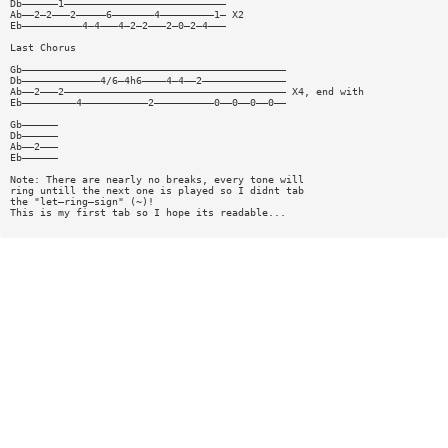
Db——————1———————————————————————————
Ab——2—2———2—————6———————4—————————1— X2
Eb——————————4—4———4—2—2———2—0—2—4———
Last Chorus
Gb————————————————————————————————————————————
Db—————————————4/6—4h6————4—4——2——————————————
Ab——2———2————————————————————————————————————— X4, end with
Eb—————————4———————————2——————————0——0——0——0——
Gb——————
Db——————
Ab——2———
Eb——————
Note: There are nearly no breaks, every tone will
ring untill the next one is played so I didnt tab
the "let—ring—sign" (~)!
This is my first tab so I hope its readable...