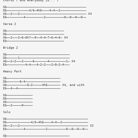
Chorus ("and everybody is...")
Gb———————————————————————————————————————————
Db————————————4/6—4h6————4—4——2——————————————
Ab——2———2———————————————————————————————————— X4
Eb—————————4——————————2——————————0——0——0——0——
Verse 2
Gb———————————————————————————————
Db———————————————————————————————
Ab——2———2—6—6h7——9——4—4—7—6—4—6— X4
Eb———————————————————————————————
Bridge 2
Gb——————————————————————————————————
Db——————1———————————————————————————
Ab——2—2———2—————6———————4—————————1— X4
Eb——————————4—4———4—2—2———2—0—2—4———
Heavy Part
Gb—————————————————————————————
Db———————6—4———————————————————
Ab———————————6—2—————4h6——————— X4, end with
Eb——4——4———————————————————————
Gb——————————————
Db——————————————
Ab——————————————
Eb——2—————0—————
Solo
Gb————————————————————————————————————————————
Db—————————————4/6—4h6————4—4——2——————————————
Ab——2———2————————————————————————————————————— X2
Eb—————————4———————————2——————————0——0——0——0——
Gb——————————————————————————————————