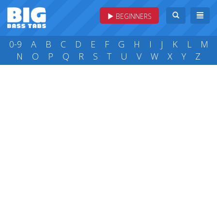
BEGINNERS
0-9
A
B
C
D
E
F
G
H
I
J
K
L
M
N
O
P
Q
R
S
T
U
V
W
X
Y
Z