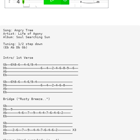
Song: Angry Tree
Artist: Life of Agony
Album: Soul Searching Sun
Tuning: 1/2 step down
(Eb Ab Db Gb)
Intro/ 1st Verse
Gb——6h8—6——4—6/8—4——————————————————————
Db——————————————————6——4——2—4—6—8—9——6——
Ab——————————————————————————————————————
Eb——————————————————————————————————————
Gb——6h8—6——4—6/8—4———————————————————
Db——————————————————6——4——2—4—6—8————
Ab———————————————————————————————————
Eb———————————————————————————————————
Bridge ("Rusty Breeze..")
Gb———————————————————————————————————
Db——9————————————————————————————————
Ab——————4—6——7——9——4—4—7—6—4—6—2————
Eb———————————————————————————————————
Gb———————————————————————————————————
Db———————————————————————————————————
Ab———2—6——7——9——4—4—7—6—4—6—2——————— X3
Eb———————————————————————————————————