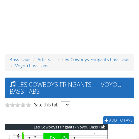
Bass Tabs
Artists: L
Les Cowboys Fringants bass tabs
Voyou bass tabs
LES COWBOYS FRINGANTS — VOYOU
BASS TABS
Rate this tab:
ADD TO FAVS
Les Cowboys Fringants - Voyou Bass Tab