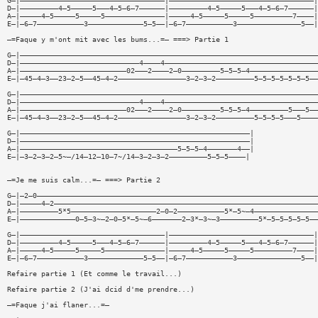
G—|——————————————————————————————————|——————————————————————————————————|
D—|—————————4—5—————5———4—5—6—7——————|—————————4—5—————5———4—5—6—7——————|
A—|—————4—5—————5—————5——————————————|—————4—5—————5—————5—————————7————|
E—|—6—7———————————3—————————————5—5——|—6—7———————————3———————————————5——|
—=Faque y m'ont mit avec les bums...=— ===> Partie 1
G—|——————————————————————————————————————————————————————————————————————
D—|————————————————————————————4————4————————————————————————————————————
A—|—————————————————————————02———2————2—0—————————5—5—5—4————————————————
E—|—45—4—3——23—2—5——45—4—2————————————————3—2—3—2—————————5—5—5—5—5—5—5——
G—|——————————————————————————————————————————————————————————————————————
D—|————————————————————————————4————4————————————————————————————————————
A—|—————————————————————————02———2————2—0—————————5—5—5—4—————————5———5——
E—|—45—4—3——23—2—5——45—4—2————————————————3—2—3—2—————————5—5—5—5———5————
G—|——————————————————————————————————————————————————————|
D—|——————————————————————————————————————————————————————|
A—|—————————————————————————————————————5—5—5—4———————4——|
E—|—3—2—3—2—5~—/14—12—10—7~/14—3—2—3—2—————————5—5—5————|
—=Je me suis calm...=— ===> Partie 2
G—|—2—0——————————————————————————————————————————————————————————————————
D—|—————4—2——————————————————————————————————————————————————————————————
A—|—————————5*5————————————————————2—0—2———————————5*—5~—4———————————————
E—|—————————————0—5—3~—2—0—5*—5~—6———————2—3*—3~—3—————————5*—5—5—5—5—5——
G—|——————————————————————————————————|——————————————————————————————————|
D—|—————————4—5—————5———4—5—6—7——————|—————————4—5—————5———4—5—6—7——————|
A—|—————4—5—————5—————5——————————————|—————4—5—————5—————5—————————7————|
E—|—6—7———————————3—————————————5—5——|—6—7———————————3———————————————5——|
Refaire partie 1 (Et comme le travail...)
Refaire partie 2 (J'ai dcid d'me prendre...)
—=Faque j'ai flaner...=—