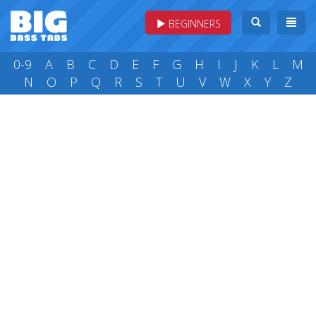
BEGINNERS
0-9
A
B
C
D
E
F
G
H
I
J
K
L
M
N
O
P
Q
R
S
T
U
V
W
X
Y
Z