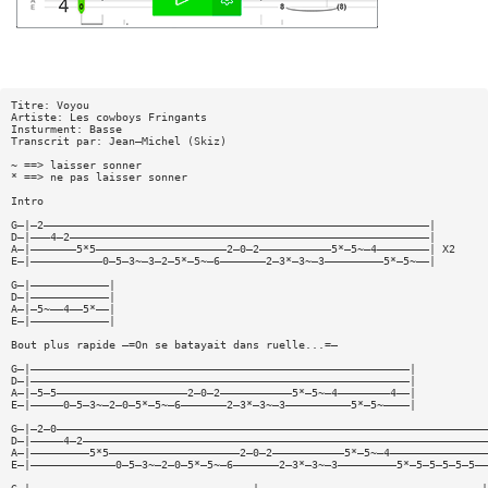
Titre: Voyou
Artiste: Les cowboys Fringants
Insturment: Basse
Transcrit par: Jean—Michel (Skiz)
~ ==> laisser sonner
* ==> ne pas laisser sonner
Intro
G—|—2———————————————————————————————————————————————————————————|
D—|———4—2———————————————————————————————————————————————————————|
A—|———————5*5————————————————————2—0—2———————————5*—5~—4————————| X2
E—|———————————0—5—3~—3—2—5*—5~—6———————2—3*—3~—3—————————5*—5~——|
G—|————————————|
D—|————————————|
A—|—5~——4——5*——|
E—|————————————|
Bout plus rapide —=On se batayait dans ruelle...=—
G—|——————————————————————————————————————————————————————————|
D—|——————————————————————————————————————————————————————————|
A—|—5—5————————————————————2—0—2———————————5*—5~—4————————4——|
E—|—————0—5—3~—2—0—5*—5~—6———————2—3*—3~—3——————————5*—5~————|
G—|—2—0——————————————————————————————————————————————————————————————————
D—|—————4—2——————————————————————————————————————————————————————————————
A—|—————————5*5————————————————————2—0—2———————————5*—5~—4———————————————
E—|—————————————0—5—3~—2—0—5*—5~—6———————2—3*—3~—3—————————5*—5—5—5—5—5——