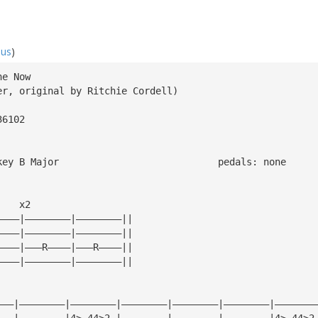
hus
)
ne Now
er, original by Ritchie Cordell)
36102
standard tuning, key B Major				pedals: none
    x2
————|————————|————————||
————|————————|————————||
————|———R————|———R————||
————|————————|————————||
———|————————|————————|————————|————————|————————|———————
———|————————|4>—44>2—|————————|————————|————————|4>—44>2