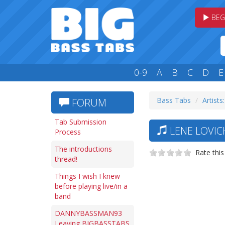
BEG
0-9
A
B
C
D
E
Bass Tabs
Artists:
FORUM
Tab Submission
LENE LOVIC
Process
The introductions
Rate this
thread!
Things I wish I knew
before playing live/in a
band
DANNYBASSMAN93
Leaving BIGBASSTABS