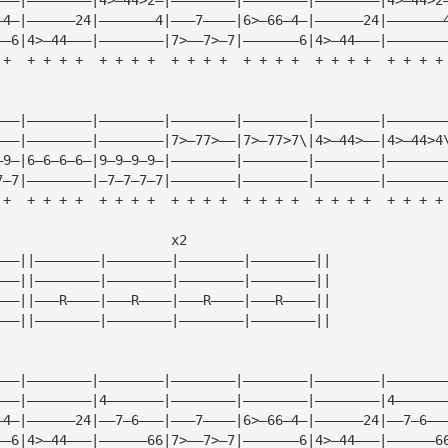
—4—|——————24|———————4|———7————|6>—66—4—|——————24|———————
——6|4>—44———|————————|7>——7>—7|———————6|4>—44———|———————
 +  + + + +  + + + +  + + + +  + + + +  + + + +  + + + +
———|————————|————————|————————|————————|————————|———————
———|————————|————————|7>—77>——|7>—77>7\|4>—44>——|4>—44>4
—9—|6—6—6—6—|9—9—9—9—|————————|————————|————————|———————
7—7|————————|—7—7—7—7|————————|————————|————————|———————
 +  + + + +  + + + +  + + + +  + + + +  + + + +  + + + +
                      x2
———||————————|————————|————————|————————||
———||————————|————————|————————|————————||
———||———R————|———R————|———R————|———R————||
———||————————|————————|————————|————————||
———|————————|————————|————————|————————|————————|———————
———|————————|4———————|————————|————————|————————|4——————
—4—|——————24|——7—6———|———7————|6>—66—4—|——————24|——7—6——
——6|4>—44———|——————66|7>——7>—7|———————6|4>—44———|——————6