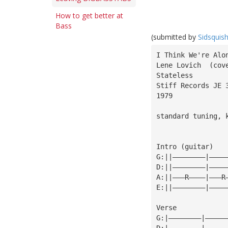
How to get better at
Bass
(submitted by
Sidsquis
I Think We're Alo
Lene Lovich  (cov
Stateless
Stiff Records JE 
1979
Intro (guitar)   
G:||————————|————
D:||————————|————
A:||———R————|———R
E:||————————|————
Verse
G:|————————|—————
D:|————————|—————