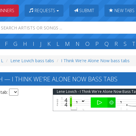
INNERS
REQUESTS
SUBMIT
NEW TABS
F
G
H
I
J
K
L
M
N
O
P
Q
R
S
T
 L
Lene Lovich bass tabs
I Think We're Alone Now bass tabs
H — I THINK WE'RE ALONE NOW BASS TABS
Lene Lovich - I Think We're Alone Now Bass T
 tab: