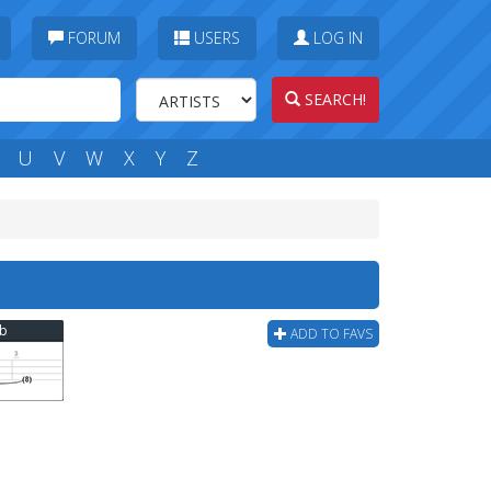
FORUM
USERS
LOG IN
SEARCH!
U
V
W
X
Y
Z
ab
ADD TO FAVS