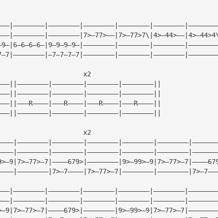
———|————————|————————|————————|————————|————————|———————
———|————————|————————|7>—77>——|7>—77>7\|4>—44>——|4>—44>4
—9—|6—6—6—6—|9—9—9—9—|————————|————————|————————|———————
7—7|————————|—7—7—7—7|————————|————————|————————|———————
                      x2
———||————————|————————|————————|————————||
———||————————|————————|————————|————————||
———||———R————|———R————|———R————|———R————||
———||————————|————————|————————|————————||
                      x2
————|————————|————————|————————|————————|————————|——————
————|————————|————————|————————|————————|————————|——————
9>—9|7>—77>—7|————679>|————————|9>—99>—9|7>—77>—7|————67
————|————————|7>—7————|7>—77>—7|————————|————————|7>—7——
———|————————|————————|————————|————————|————————|———————
———|————————|————————|————————|————————|————————|———————
>—9|7>—77>—7|————679>|————————|9>—99>—9|7>—77>—7|———————