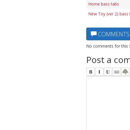
Home bass tabs
New Toy (ver 2) bass 
COMMENTS
No comments for this 
Post a co