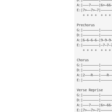
A:|———7————|6>—66
E:|7>——7>—7|—————
   + + + +  + + +
Prechorus
G:|————————|—————
D:|————————|—————
A:|6—6—6—6—|9—9—9
E:|————————|—7—7—
   + + + +  + + +
Chorus           
G:|————————|—————
D:|————————|—————
A:|2———R———|———R—
E:|————————|—————
Verse Reprise
G:|————————|—————
D:|————————|—————
A:|———7————|6>—66
E:|7>——7>—7|—————