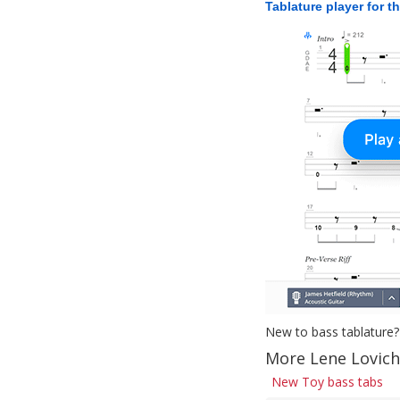
Tablature player for t
New to bass tablature?
More Lene Lovich
New Toy bass tabs