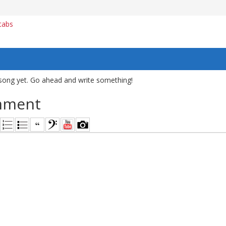
tabs
song yet. Go ahead and write something!
mment