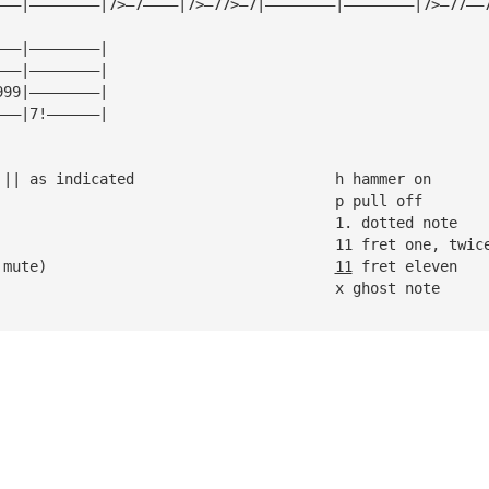
———|————————|7>—7————|7>—77>—7|————————|————————|7>—77——
———|————————|
———|————————|
999|————————|
———|7!——————|
|| repeat between || as indicated			h hammer on
/ slide up						p pull off
\ slide down						1. dotted note
> let note ring						11 fret one, twic
! stab (full stop mute)					
11
 fret eleven
R rest							x ghost note