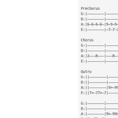
Prechorus
G:|————————|—————
D:|————————|—————
A:|6—6—6—6—|9—9—9
E:|————————|—7—7—
Chorus           
G:|————————|—————
D:|————————|—————
A:|2———R———|———R—
E:|————————|—————
Outro            
G:||————————|————
D:||————————|————
A:||————————|9>—9
E:||7>—77>—7|————
G:|————————|—————
D:|————————|—————
A:|————————|9>—99