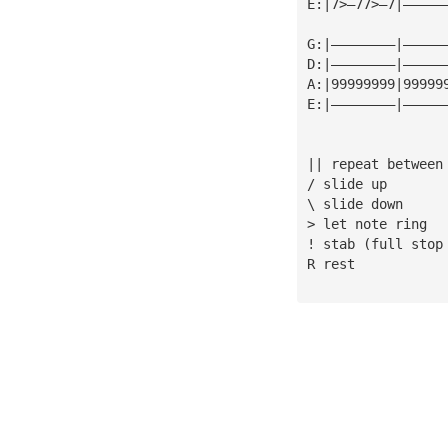
E:|7>—77>—7|—————
G:|————————|—————
D:|————————|—————
A:|99999999|99999
E:|————————|—————