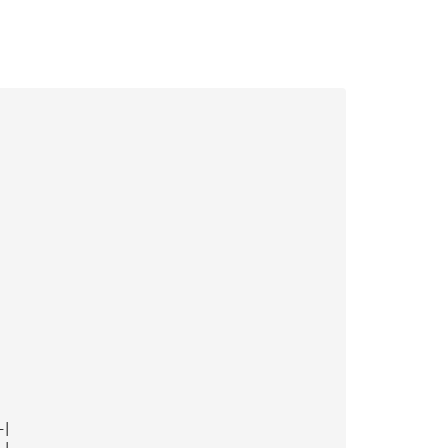
—|
—|