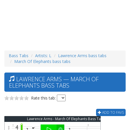
Bass Tabs
Artists: L
Lawrence Arms bass tabs
March Of Elephants bass tabs
LAWRENCE ARMS — MARCH OF
ELEPHANTS BASS TABS
Rate this tab:
ADD TO FAVS
Lawrence Arms - March Of Elephants Bass Tab