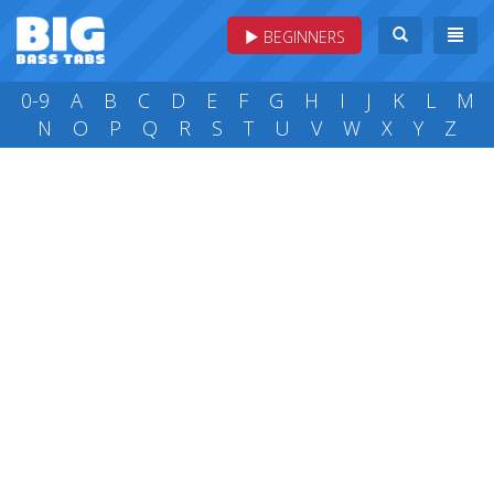
BEGINNERS
0-9
A
B
C
D
E
F
G
H
I
J
K
L
M
N
O
P
Q
R
S
T
U
V
W
X
Y
Z