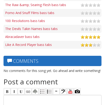
The Raw &amp; Searing Flesh bass tabs
Porno And Snuff Films bass tabs
100 Resolutions bass tabs
The Devils Takin Names bass tabs
Abracadaver bass tabs
Like A Record Player bass tabs
COMMENTS
No comments for this song yet. Go ahead and write something!
Post a comment