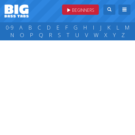
BEGINNERS
0-9
A
B
C
D
E
F
G
H
I
J
K
L
M
N
O
P
Q
R
S
T
U
V
W
X
Y
Z