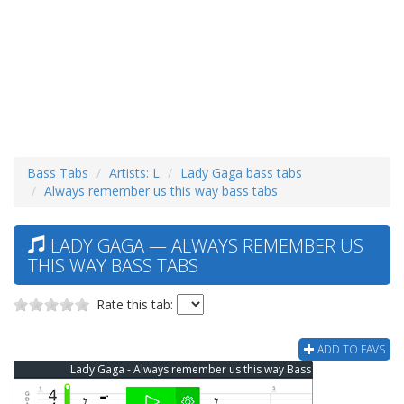
Bass Tabs
Artists: L
Lady Gaga bass tabs
Always remember us this way bass tabs
LADY GAGA — ALWAYS REMEMBER US
THIS WAY BASS TABS
Rate this tab:
ADD TO FAVS
Lady Gaga - Always remember us this way Bass Tab