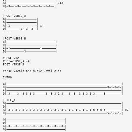
A|———————————————————————————| x12
D|—3——3—3—3——3—3—3——3—3—3—6——|
. . .
|POST—VERSE_A
G|—————————————————|
D|—————————————————|
A|—1———————————————| x4
D|————————3——3——3——|
. . .
|POST—VERSE_B
G|————————————————————————————|
D|————————————————————————————|
A|—1—————————————————1————————|
D|——————————3—————————————————|
VERSE x12
POST—VERSE_A x4
POST_VERSE_B
Verse vocals and music until 2:55
INTRO
G|—————————————————————————————————————————————————————————————————|
D|—————————————————————————————————————————————————————————0—0—0—0—|
A|—————————————————————————————————————————————————————————————————|
D|—3————3——3—3—1—3——————3——3—3—1—3———3——3——3—3—3—1—3—————3—————————|
|RIFF_A
G|—————————————————————————————————————————————————————————————————|
D|—————————————————————————————————————————————————————————————————|
A|—3—3—3—3—3—3—3—3—3—3—3—3—3—3—3—3—1—1—1—1—1—1—1—1—5—5—5—5—————————| x2
D|—————————————————————————————————————————————————————————5—5—5—5—|
G|—————————————————————————————————|
D|—————————————————————————————————|
A|—3—3—3—3—3—3—3—3—3—3—3—3—3—3—3—3—|
D|—————————————————————————————————|