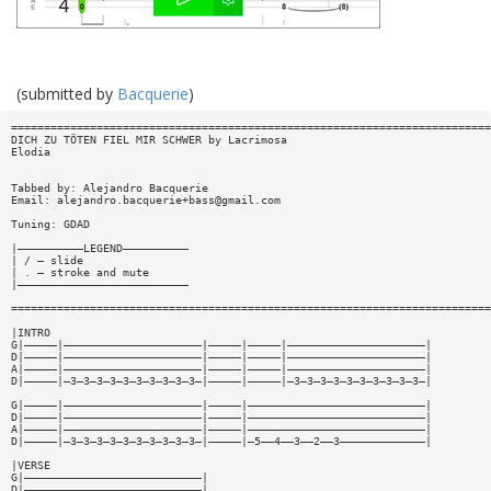
(submitted by
Bacquerie
)
=========================================================================
DICH ZU TÖTEN FIEL MIR SCHWER by Lacrimosa
Elodia
Tabbed by: Alejandro Bacquerie
Email:
alejandro.bacquerie+bass@gmail.com
Tuning: GDAD
|——————————LEGEND——————————
| / — slide
| . — stroke and mute
|——————————————————————————
=========================================================================
|INTRO
G|—————|—————————————————————|—————|—————|—————————————————————|
D|—————|—————————————————————|—————|—————|—————————————————————|
A|—————|—————————————————————|—————|—————|—————————————————————|
D|—————|—3—3—3—3—3—3—3—3—3—3—|—————|—————|—3—3—3—3—3—3—3—3—3—3—|
G|—————|—————————————————————|—————|———————————————————————————|
D|—————|—————————————————————|—————|———————————————————————————|
A|—————|—————————————————————|—————|———————————————————————————|
D|—————|—3—3—3—3—3—3—3—3—3—3—|—————|—5——4——3——2——3—————————————|
|VERSE
G|———————————————————————————|
D|———————————————————————————|