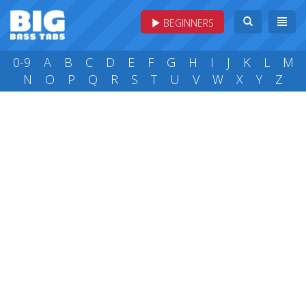
BEGINNERS
0-9
A
B
C
D
E
F
G
H
I
J
K
L
M
N
O
P
Q
R
S
T
U
V
W
X
Y
Z