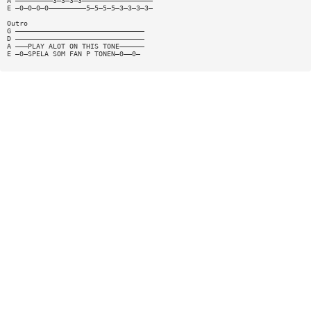
A —————————3—3—3—3—————————————————
E —0—0—0—0—————————5—5—5—5—3—3—3—3—
Outro
G ———————————————————————————————
D ———————————————————————————————
A ———PLAY ALOT ON THIS TONE——————
E —0—SPELA SOM FAN P TONEN—0——0—