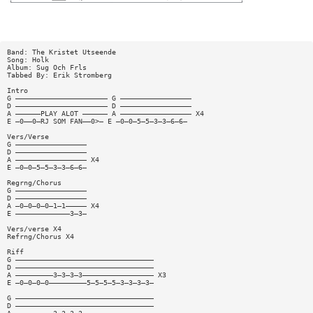
Band: The Kristet Utseende
Song: Holk
Album: Sug Och Frls
Tabbed By: Erik Stromberg
Intro
G —————————————————————— G —————————————————
D —————————————————————— D —————————————————
A ——————PLAY ALOT —————— A ————————————————— X4
E —0——0—RJ SOM FAN——0>— E —0—0—5—5—3—3—6—6—
Vers/Verse
G —————————————————
D —————————————————
A ————————————————— X4
E —0—0—5—5—3—3—6—6—
Regrng/Chorus
G —————————————————
D —————————————————
A —0—0—0—0—1—1————— X4
E —————————————3—3—
Vers/verse X4
Refrng/Chorus X4
Riff
G —————————————————————————————————
D —————————————————————————————————
A —————————3—3—3—3————————————————— X3
E —0—0—0—0—————————5—5—5—5—3—3—3—3—
G —————————————————————————————————
D —————————————————————————————————