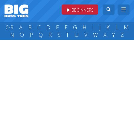
BEGINNERS
0-9
A
B
C
D
E
F
G
H
I
J
K
L
M
N
O
P
Q
R
S
T
U
V
W
X
Y
Z