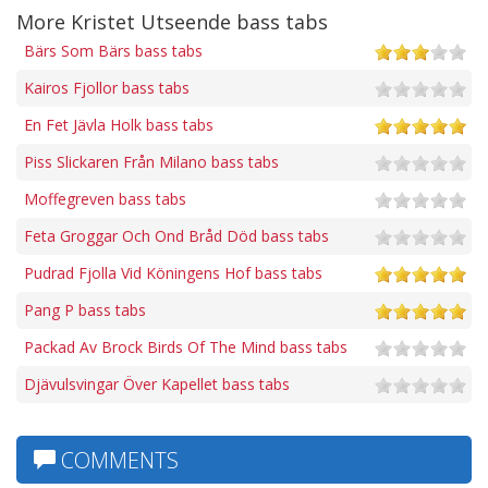
More Kristet Utseende bass tabs
Bärs Som Bärs bass tabs
Kairos Fjollor bass tabs
En Fet Jävla Holk bass tabs
Piss Slickaren Från Milano bass tabs
Moffegreven bass tabs
Feta Groggar Och Ond Bråd Död bass tabs
Pudrad Fjolla Vid Köningens Hof bass tabs
Pang P bass tabs
Packad Av Brock Birds Of The Mind bass tabs
Djävulsvingar Över Kapellet bass tabs
COMMENTS