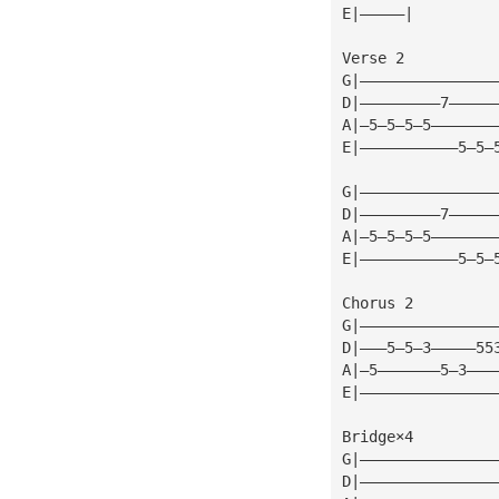
E|—————|
Verse 2
G|———————————————
D|—————————7—————
A|—5—5—5—5———————
E|———————————5—5—
G|———————————————
D|—————————7—————
A|—5—5—5—5———————
E|———————————5—5—
Chorus 2
G|———————————————
D|———5—5—3—————55
A|—5———————5—3———
E|———————————————
Bridge×4
G|———————————————
D|———————————————