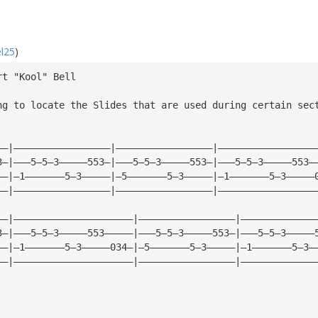
l25
)
rt "Kool" Bell
ng to locate the Slides that are used during certain sec
——|—————————————————|—————————————————|—————————————————
3—|———5—5—3—————553—|———5—5—3—————553—|———5—5—3—————553—
——|—1———————5—3—————|—5———————5—3—————|—1———————5—3—————
——|—————————————————|—————————————————|—————————————————
——|—————————————————————|—————————————————|—————————————
3—|———5—5—3—————553—————|———5—5—3—————553—|———5—5—3—————
——|—1———————5—3—————034—|—5———————5—3—————|—1———————5—3—
——|—————————————————————|—————————————————|—————————————