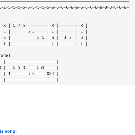
——————————————————————————————————————————————————————|
1—1—5—5—5—5—5—5—5—5—5—6—6—6—6—6—6—6—6—6—8—8—8—8—8—8—8—|
|—R—|—5—7—5—————————|—R—|———————|—R—|
|—E—|———————5—3—————|—E—|———————|—E—|
|—S—|———————————3—5—|—S—|——3—5——|—S—|
|—T—|———————————————|—T—|———————|—T—|
fade)
——|—————————————————————||
3—|———5—5—3—————553—————||
——|—1———————5—3—————034—||
——|—————————————————————||
his song: