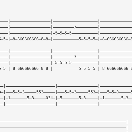
————|—————————————————|———————————————————|—————————————
————|—————————————————|—————————7—————————|—————————————
————|—————————————————|—5—5—5—5———————————|—————————————
5—5—|—8—666666666—8—8—|———————————5—5—5—5—|—8—666666666—
————|—————————————————|———————————————————|—————————————
————|—————————————————|—————————7—————————|—————————————
————|—————————————————|—5—5—5—5———————————|—————————————
5—5—|—8—666666666—8—8—|———————————5—5—5—5—|—8—666666666—
——|—————————————————————|—————————————————|—————————————
3—|———5—5—3—————553—————|———5—5—3—————553—|———5—5—3—————
——|—1———————5—3—————034—|—5———————5—3—————|—1———————5—3—
——|—————————————————————|—————————————————|—————————————
——————————————————————————————————————————————————————|
——————————————————————————————————————————————————————|