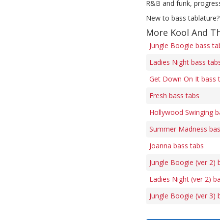
R&B and funk, progress
New to bass tablature?
More Kool And T
Jungle Boogie bass ta
Ladies Night bass tab
Get Down On It bass 
Fresh bass tabs
Hollywood Swinging b
Summer Madness bas
Joanna bass tabs
Jungle Boogie (ver 2) 
Ladies Night (ver 2) b
Jungle Boogie (ver 3) 