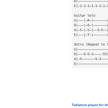
A|———————————————
E|—1—1—1—1—1—1—1—
Guitar Solo
G|———|—R—|———————
D|———|—E—|———————
A|—5—|—S—|——3—5——
E|———|—T—|———————
Outro (Repeat to 
G|———————————————
D|———5—5—3—————55
A|—5———————5—3———
E|———————————————
Tablature player for t