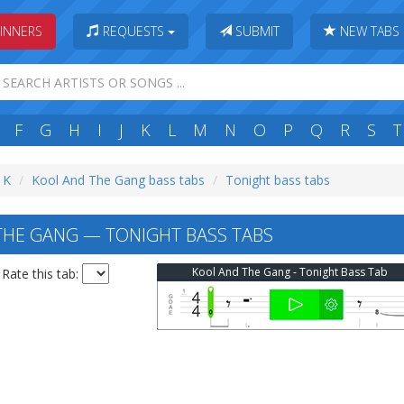
INNERS
REQUESTS
SUBMIT
NEW TABS
F
G
H
I
J
K
L
M
N
O
P
Q
R
S
T
: K
Kool And The Gang bass tabs
Tonight bass tabs
HE GANG — TONIGHT BASS TABS
Kool And The Gang - Tonight Bass Tab
Rate this tab: