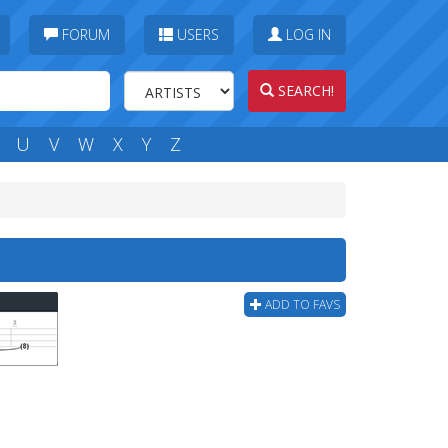
FORUM
USERS
LOG IN
SEARCH!
U
V
W
X
Y
Z
ADD TO FAVS