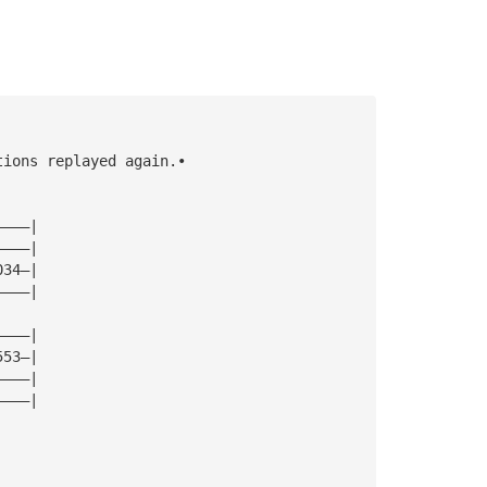
tions replayed again.•
————|
————|
034—|
————|
————|
553—|
————|
————|