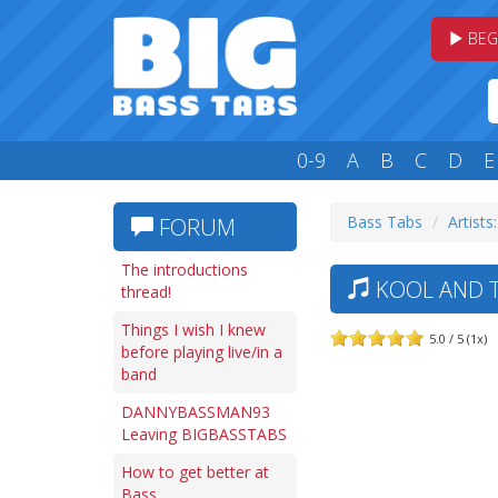
BEG
0-9
A
B
C
D
E
Bass Tabs
Artists
FORUM
The introductions
KOOL AND T
thread!
Things I wish I knew
5.0 / 5 (1x)
before playing live/in a
band
DANNYBASSMAN93
Leaving BIGBASSTABS
How to get better at
Bass