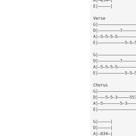
E|—————|
Verse
G|———————————————
D|—————————7—————
A|—5—5—5—5———————
E|———————————5—5—
G|———————————————
D|—————————7—————
A|—5—5—5—5———————
E|———————————5—5—
Chorus
G|———————————————
D|———5—5—3—————55
A|—5———————5—3———
E|———————————————
G|—————|
D|—————|
A|—034—|