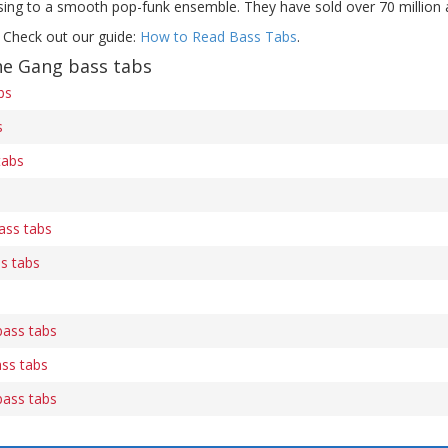
ing to a smooth pop-funk ensemble. They have sold over 70 million
 Check out our guide:
How to Read Bass Tabs
.
he Gang bass tabs
bs
s
tabs
ass tabs
s tabs
bass tabs
ass tabs
bass tabs