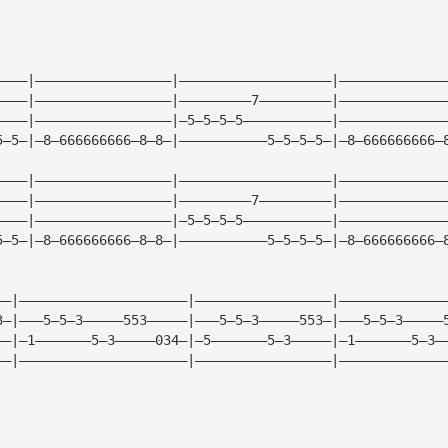
————|—————————————————|———————————————————|—————————————
————|—————————————————|—————————7—————————|—————————————
————|—————————————————|—5—5—5—5———————————|—————————————
5—5—|—8—666666666—8—8—|———————————5—5—5—5—|—8—666666666—
————|—————————————————|———————————————————|—————————————
————|—————————————————|—————————7—————————|—————————————
————|—————————————————|—5—5—5—5———————————|—————————————
5—5—|—8—666666666—8—8—|———————————5—5—5—5—|—8—666666666—
——|—————————————————————|—————————————————|—————————————
3—|———5—5—3—————553—————|———5—5—3—————553—|———5—5—3—————
——|—1———————5—3—————034—|—5———————5—3—————|—1———————5—3—
——|—————————————————————|—————————————————|—————————————