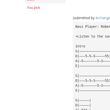
You pick
(submitted by
Archange
Bass Player: Robe
•Listen to the so
Intro
G|———————————————
D|———5—5—3—————55
A|—5———————5—3———
E|———————————————
G|———————————————
D|———5—5—3—————55
A|—5———————5—3———
E|———————————————
G|—————|
D|—————|
A|—034—|