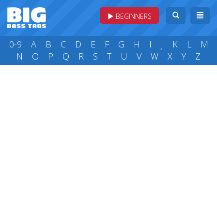
BEGINNERS
0-9
A
B
C
D
E
F
G
H
I
J
K
L
M
N
O
P
Q
R
S
T
U
V
W
X
Y
Z