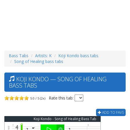
Bass Tabs
Artists: K
Koji Kondo bass tabs
Song of Healing bass tabs
KOJI KONDO — SONG OF HEALING
BASS TABS
Rate this tab:
5.0 / 5 (2x)
ADD TO FAVS
Koji Kondo - Song of Healing Bass Tab