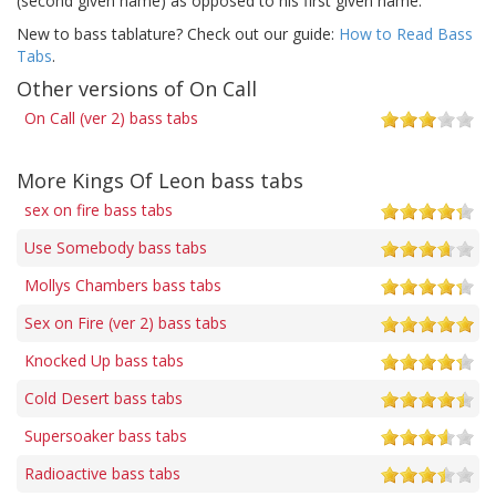
(second given name) as opposed to his first given name.
New to bass tablature? Check out our guide:
How to Read Bass
Tabs
.
Other versions of On Call
On Call (ver 2) bass tabs
More Kings Of Leon bass tabs
sex on fire bass tabs
Use Somebody bass tabs
Mollys Chambers bass tabs
Sex on Fire (ver 2) bass tabs
Knocked Up bass tabs
Cold Desert bass tabs
Supersoaker bass tabs
Radioactive bass tabs