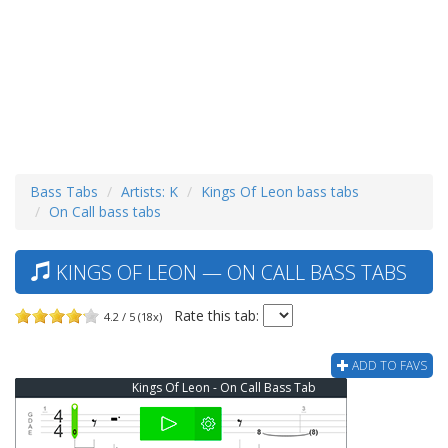
Bass Tabs
Artists: K
Kings Of Leon bass tabs
On Call bass tabs
KINGS OF LEON — ON CALL BASS TABS
Rate this tab:
4.2 / 5 (18x)
ADD TO FAVS
Kings Of Leon - On Call Bass Tab