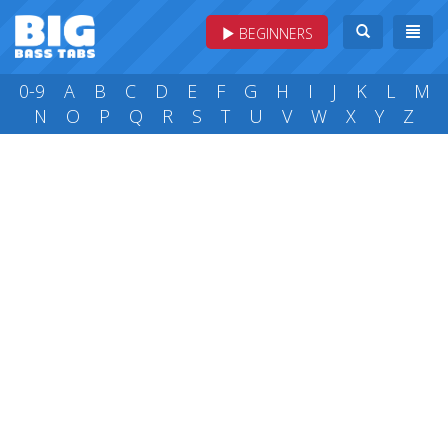
BEGINNERS
0-9
A
B
C
D
E
F
G
H
I
J
K
L
M
N
O
P
Q
R
S
T
U
V
W
X
Y
Z