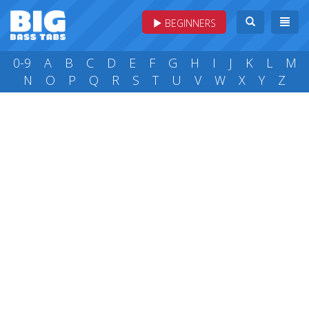
BEGINNERS
0-9
A
B
C
D
E
F
G
H
I
J
K
L
M
N
O
P
Q
R
S
T
U
V
W
X
Y
Z