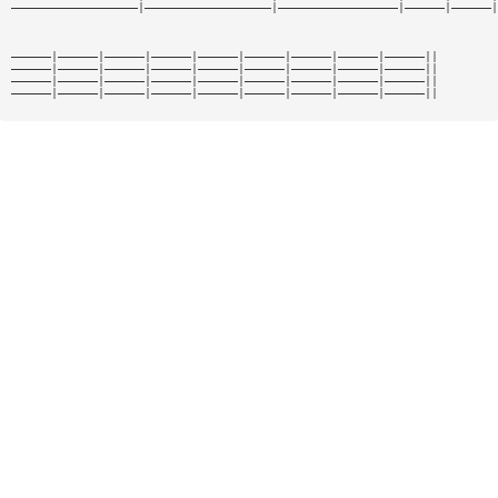
———————————————————|———————————————————|——————————————————|——————|——————|
——————|——————|——————|——————|——————|——————|——————|——————|——————||
——————|——————|——————|——————|——————|——————|——————|——————|——————||
——————|——————|——————|——————|——————|——————|——————|——————|——————||
——————|——————|——————|——————|——————|——————|——————|——————|——————||