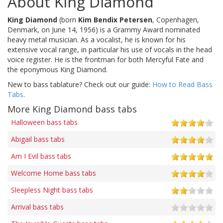
About King Diamond
King Diamond
(born
Kim Bendix Petersen
, Copenhagen,
Denmark, on June 14, 1956) is a Grammy Award nominated
heavy metal musician. As a vocalist, he is known for his
extensive vocal range, in particular his use of vocals in the head
voice register. He is the frontman for both Mercyful Fate and
the eponymous King Diamond.
New to bass tablature? Check out our guide:
How to Read Bass
Tabs
.
More King Diamond bass tabs
Halloween bass tabs
Abigail bass tabs
Am I Evil bass tabs
Welcome Home bass tabs
Sleepless Night bass tabs
Arrival bass tabs