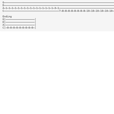
G————————————————————————————————————————————————————————————————————————
D————————————————————————————————————————————————————————————————————————
A—1—1—1—1—1—1—1—1—1—1—1—1—1—1—1—1—3—1————————————————————————————————————
C————————————————————————————————————7—8—8—8—8—8—8—8—8—10—10—10—10—10—10—
Ending
G|———————————————————|
D|———————————————————|
A|———————————————————|
C|—0—0—0—0—0—0—0—0—0—|