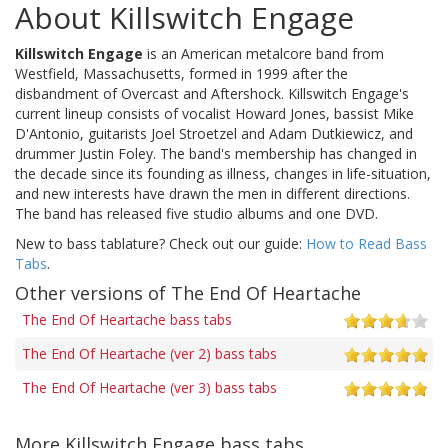
About Killswitch Engage
Killswitch Engage
is an American metalcore band from
Westfield, Massachusetts, formed in 1999 after the
disbandment of Overcast and Aftershock. Killswitch Engage's
current lineup consists of vocalist Howard Jones, bassist Mike
D'Antonio, guitarists Joel Stroetzel and Adam Dutkiewicz, and
drummer Justin Foley. The band's membership has changed in
the decade since its founding as illness, changes in life-situation,
and new interests have drawn the men in different directions.
The band has released five studio albums and one DVD.
New to bass tablature? Check out our guide:
How to Read Bass
Tabs
.
Other versions of The End Of Heartache
The End Of Heartache bass tabs
The End Of Heartache (ver 2) bass tabs
The End Of Heartache (ver 3) bass tabs
More Killswitch Engage bass tabs