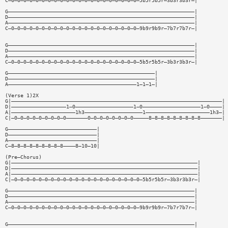
C—0—0—0—0—0—0—0—0—0—0—0—0—0—0—0—0—0—0—0—0—0—5b5r5b5r—3b3r3b3r—|
G—————————————————————————————————————————————————————————————|
D—————————————————————————————————————————————————————————————|
A—————————————————————————————————————————————————————————————|
C—0—0—0—0—0—0—0—0—0—0—0—0—0—0—0—0—0—0—0—0—0—9b9r9b9r—7b7r7b7r—|
G—————————————————————————————————————————————————————————————|
D—————————————————————————————————————————————————————————————|
A—————————————————————————————————————————————————————————————|
C—0—0—0—0—0—0—0—0—0—0—0—0—0—0—0—0—0—0—0—0—0—5b5r5b5r—3b3r3b3r—|
G————————————————————————————————————————————————|
D————————————————————————————————————————————————|
A——————————————————————————————————————————1—1—1—|
(Verse 1)2X
G|—————————————————————————————————————————————————————————————————————|
D|——————————————————1—0———————————————————1—0———————————————————1—0————|
A|—————————————————————1h3———————————————————1—————————————————————1h3—|
C|—0—0—0—0—0—0—0—0—0———————0—0—0—0—0—0—0—0—————8—8—8—8—8—8—8—8—8———————|
G—————————————————————————————|
D—————————————————————————————|
A—————————————————————————————|
C—8—8—8—8—8—8—8—8—8————8—10—10|
(Pre—Chorus)
G|—————————————————————————————————————————————————————————————|
D|—————————————————————————————————————————————————————————————|
A|—————————————————————————————————————————————————————————————|
C|—0—0—0—0—0—0—0—0—0—0—0—0—0—0—0—0—0—0—0—0—0—5b5r5b5r—3b3r3b3r—|
G—————————————————————————————————————————————————————————————|
D—————————————————————————————————————————————————————————————|
A—————————————————————————————————————————————————————————————|
C—0—0—0—0—0—0—0—0—0—0—0—0—0—0—0—0—0—0—0—0—0—9b9r9b9r—7b7r7b7r—|
G—————————————————————————————————————————————————————————————|