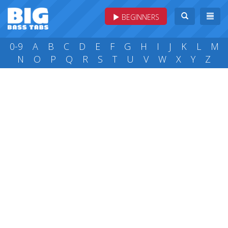
BEGINNERS
0-9
A
B
C
D
E
F
G
H
I
J
K
L
M
N
O
P
Q
R
S
T
U
V
W
X
Y
Z