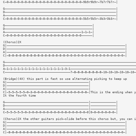
C—0—0—0—0—0—0—0—0—0—0—0—0—0—0—0—0—0—0—0—0—0—9b9r9b9r—7b7r7b7r—|
G—————————————————————————————————————————————————————————————|
D—————————————————————————————————————————————————————————————|
A—————————————————————————————————————————————————————————————|
C—0—0—0—0—0—0—0—0—0—0—0—0—0—0—0—0—0—0—0—0—0—5b5r5b5r—3b3r3b3r—|
G————————————————————————————————————————————————|
D————————————————————————————————————————————————|
A——————————————————————————————————————————1—1—1—|
C—0—0—0—0—0—0—0—0—0—0—0—0—0—0—0—0—0—0—0—0—0——————|
(Chorus)2X
G|—————————————————————————————————————————————————————————————————|
D|—————————————————————————————————————————————————————————————————|
A|—————————————————————————————————————————————————————————————————|
C|—8—8—8—8—8—8—8—8—8—8—8—8—8—8—8—8—0—0—0—0—0—0—0—0—0—0—0—0—0—0—0—0—|
G————————————————————————————————————————————————————————————————————————
D————————————————————————————————————————————————————————————————————————
A—1—1—1—1—1—1—1—1—1—1—1—1—1—1—1—1—3—1————————————————————————————————————
C————————————————————————————————————7—8—8—8—8—8—8—8—8—10—10—10—10—10—10—
(Bridge)(4X) this part is fast so use alternating picking to keep up
G|—————————————————————————————————————————————|
D|—————————————————————————————————————————————|
A|—————————————————————————————————————————————|
C|—5—5—5—5—5—0—3—0—0—0—0—0—0—0—0—0—8—0—0—0—0—8—|This is the ending when y
It the fourth time
G——————————————————————————————————————————————|——————————————|
D——————————————————————————————————————————————|——————————————|
A——————————————————————————————————————————————|——————————————|
C—5—5—5—5—5—0—3—0—0—0—0—0—0—0—0—0—8—0—0—0—0—0—0|0—0—0—0—0—0—0—|
(Chorus)2X the other guitars pick—slide before this chorus but, you can i
G|—————————————————————————————————————————————————————————————————|
D|—————————————————————————————————————————————————————————————————|
A|—————————————————————————————————————————————————————————————————|
C|—8—8—8—8—8—8—8—8—8—8—8—8—8—8—8—8—0—0—0—0—0—0—0—0—0—0—0—0—0—0—0—0—|