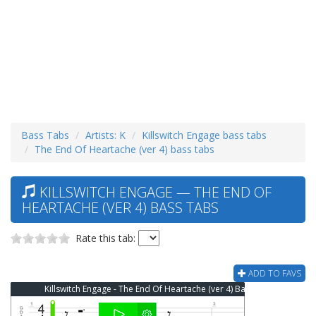
Bass Tabs
Artists: K
Killswitch Engage bass tabs
The End Of Heartache (ver 4) bass tabs
KILLSWITCH ENGAGE — THE END OF
HEARTACHE (VER 4) BASS TABS
Rate this tab:
ADD TO FAVS
Killswitch Engage - The End Of Heartache (ver 4) Bass Tab