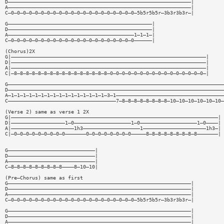
D—————————————————————————————————————————————————————————————|
A—————————————————————————————————————————————————————————————|
C—0—0—0—0—0—0—0—0—0—0—0—0—0—0—0—0—0—0—0—0—0—5b5r5b5r—3b3r3b3r—|
G————————————————————————————————————————————————|
D————————————————————————————————————————————————|
A——————————————————————————————————————————1—1—1—|
C—0—0—0—0—0—0—0—0—0—0—0—0—0—0—0—0—0—0—0—0—0——————|
(Chorus)2X
G|—————————————————————————————————————————————————————————————————|
D|—————————————————————————————————————————————————————————————————|
A|—————————————————————————————————————————————————————————————————|
C|—8—8—8—8—8—8—8—8—8—8—8—8—8—8—8—8—0—0—0—0—0—0—0—0—0—0—0—0—0—0—0—0—|
G————————————————————————————————————————————————————————————————————————
D————————————————————————————————————————————————————————————————————————
A—1—1—1—1—1—1—1—1—1—1—1—1—1—1—1—1—3—1————————————————————————————————————
C————————————————————————————————————7—8—8—8—8—8—8—8—8—10—10—10—10—10—10—
(Verse 2) same as verse 1 2X
G|—————————————————————————————————————————————————————————————————————|
D|——————————————————1—0———————————————————1—0———————————————————1—0————|
A|—————————————————————1h3———————————————————1—————————————————————1h3—|
C|—0—0—0—0—0—0—0—0—0———————0—0—0—0—0—0—0—0—————8—8—8—8—8—8—8—8—8———————|
G—————————————————————————————|
D—————————————————————————————|
A—————————————————————————————|
C—8—8—8—8—8—8—8—8—8————8—10—10|
(Pre—Chorus) same as first
G—————————————————————————————————————————————————————————————|
D—————————————————————————————————————————————————————————————|
A—————————————————————————————————————————————————————————————|
C—0—0—0—0—0—0—0—0—0—0—0—0—0—0—0—0—0—0—0—0—0—5b5r5b5r—3b3r3b3r—|
G—————————————————————————————————————————————————————————————|
D—————————————————————————————————————————————————————————————|
A—————————————————————————————————————————————————————————————|