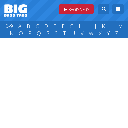
BEGINNERS
0-9
A
B
C
D
E
F
G
H
I
J
K
L
M
N
O
P
Q
R
S
T
U
V
W
X
Y
Z