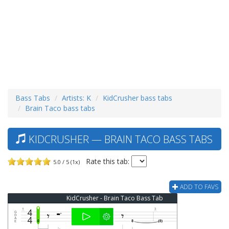
Bass Tabs
Artists: K
KidCrusher bass tabs
Brain Taco bass tabs
KIDCRUSHER — BRAIN TACO BASS TABS
Rate this tab:
5.0 / 5 (1x)
ADD TO FAVS
KidCrusher - Brain Taco Bass Tab