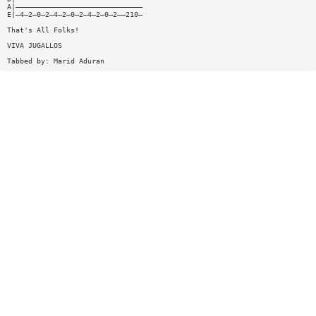
A|——————————————————————————————
E|—4—2—0—2—4—2—0—2—4—2—0—2——210—
That's All Folks!
VIVA JUGALLOS
Tabbed by: Marid Aduran