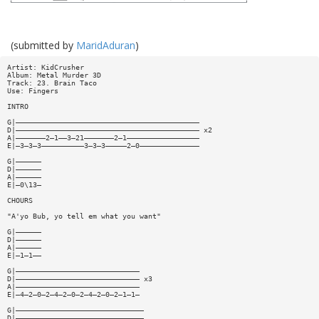
(submitted by
MaridAduran
)
Artist: KidCrusher
Album: Metal Murder 3D
Track: 23. Brain Taco
Use: Fingers
INTRO
G|———————————————————————————————————————————
D|——————————————————————————————————————————— x2
A|———————2—1——3—21———————2—1—————————————————
E|—3—3—3——————————3—3—3—————2—0——————————————
G|——————
D|——————
A|——————
E|—0\13—
CHOURS
"A'yo Bub, yo tell em what you want"
G|——————
D|——————
A|——————
E|—1—1——
G|—————————————————————————————
D|————————————————————————————— x3
A|—————————————————————————————
E|—4—2—0—2—4—2—0—2—4—2—0—2—1—1—
G|——————————————————————————————
D|——————————————————————————————