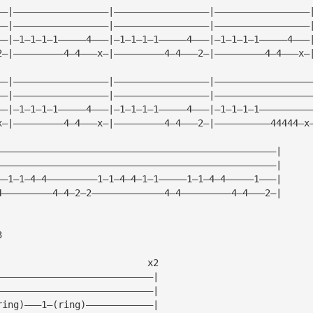
——|—————————————————|—————————————————|—————————————————
——|—————————————————|—————————————————|—————————————————
——|—1—1—1—1—————4———|—1—1—1—1—————4———|—1—1—1—1—————4———
2—|—————————4—4———x—|—————————4—4———2—|—————————4—4———x—
——|—————————————————|—————————————————|—————————————————
——|—————————————————|—————————————————|—————————————————
——|—1—1—1—1—————4———|—1—1—1—1—————4———|—1—1—1—1—————————
x—|—————————4—4———x—|—————————4—4———2—|——————————44444—x
——————————————————————————————————————————————————|
——————————————————————————————————————————————————|
——1—1—4—4—————————1—1—4—4—1—1—————1—1—4—4—————1———|
4—————————4—4—2—2—————————————4—4—————————4—4———2—|
3
                           x2
————————————————————————————|
————————————————————————————|
ring)———1—(ring)————————————|