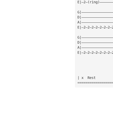
E|—2—(ring)——————
G|———————————————
D|———————————————
A|———————————————
E|—2—2—2—2—2—2—2—
G|———————————————
D|———————————————
A|———————————————
E|—2—2—2—2—2—2—2—
| x  Rest
=================