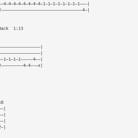
——4—4—4—4—4—4—4—4—1—1—1—1—1—1—1—1———|
2—————————————————————————————————4—|
Back  1:13
—————————————————|
—————————————————|
——1—1—1—1—————4——|
2—————————4—4———x|
x8
——|
——|
——|
2—|