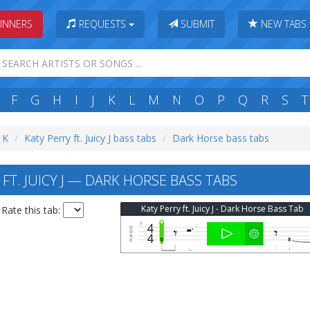
INNERS
REQUESTS
SUBMIT
NEW TABS
F
G
H
I
J
K
L
M
N
O
P
Q
R
S
T
: K
Katy Perry ft. Juicy J bass tabs
Dark Horse bass tabs
FT. JUICY J — DARK HORSE BASS TABS
Katy Perry ft. Juicy J - Dark Horse Bass Tab
Rate this tab: