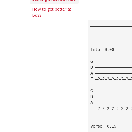
How to get better at
Bass
—————————————————
                 
—————————————————
Into  0:00
G|———————————————
D|———————————————
A|———————————————
E|—2—2—2—2—2—2—2—
G|———————————————
D|———————————————
A|———————————————
E|—2—2—2—2—2—2—2—
Verse  0:15