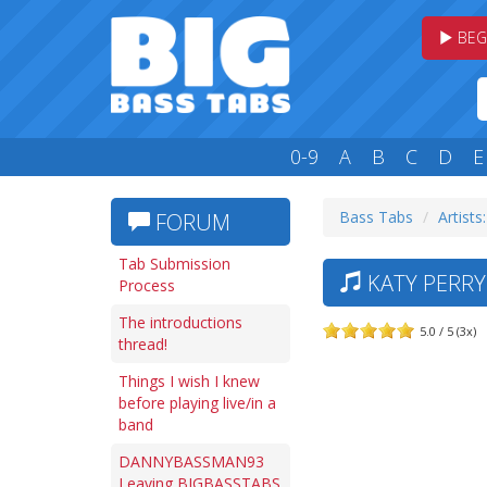
BEG
0-9
A
B
C
D
E
Bass Tabs
Artists
FORUM
Tab Submission
KATY PERRY 
Process
The introductions
5.0 / 5 (3x)
thread!
Things I wish I knew
before playing live/in a
band
DANNYBASSMAN93
Leaving BIGBASSTABS