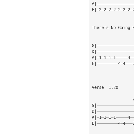
A|———————————————
E|—2—2—2—2—2—2—2—
There's No Going 
G|———————————————
D|———————————————
A|—1—1—1—1—————4—
E|—————————4—4———
Verse  1:20
                 
G|———————————————
D|———————————————
A|—1—1—1—1—————4—
E|—————————4—4———