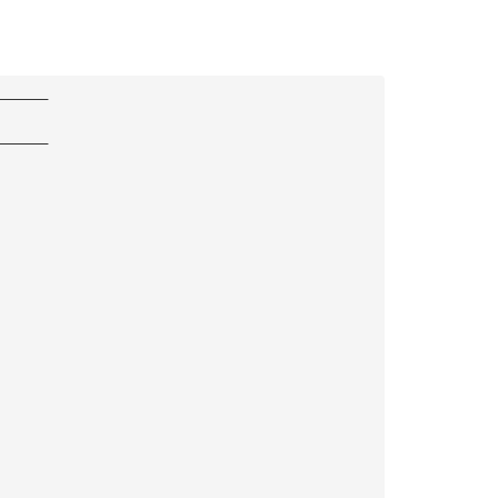
——————
——————