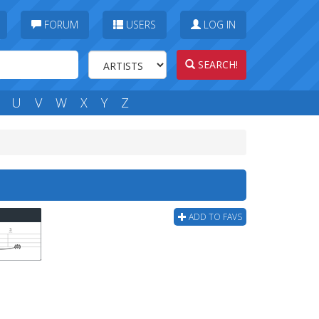
FORUM
USERS
LOG IN
SEARCH!
U
V
W
X
Y
Z
ADD TO FAVS