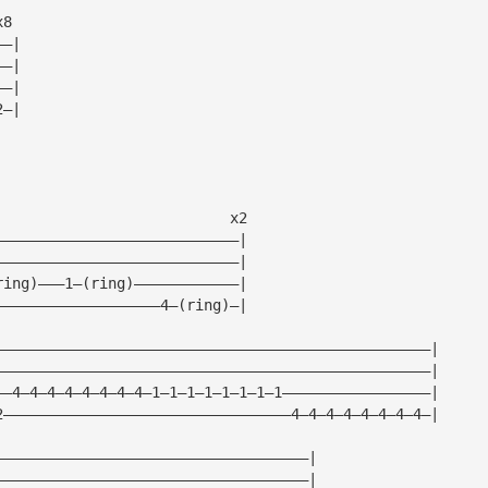
x8
——|
——|
——|
2—|
                           x2
————————————————————————————|
————————————————————————————|
ring)———1—(ring)————————————|
———————————————————4—(ring)—|
——————————————————————————————————————————————————|
——————————————————————————————————————————————————|
——4—4—4—4—4—4—4—4—1—1—1—1—1—1—1—1—————————————————|
2—————————————————————————————————4—4—4—4—4—4—4—4—|
————————————————————————————————————|
————————————————————————————————————|