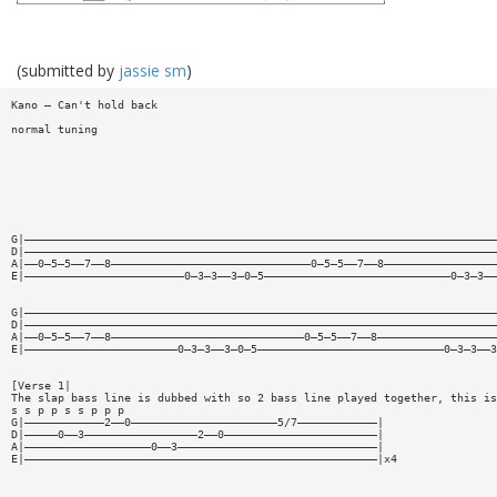
(submitted by
jassie sm
)
Kano — Can't hold back
normal tuning
G|———————————————————————————————————————————————————————————————————————
D|———————————————————————————————————————————————————————————————————————
A|——0—5—5——7——8——————————————————————————————0—5—5——7——8—————————————————
E|————————————————————————0—3—3——3—0—5————————————————————————————0—3—3——
G|———————————————————————————————————————————————————————————————————————
D|———————————————————————————————————————————————————————————————————————
A|——0—5—5——7——8—————————————————————————————0—5—5——7——8——————————————————
E|———————————————————————0—3—3——3—0—5————————————————————————————0—3—3——3
[Verse 1|
The slap bass line is dubbed with so 2 bass line played together, this is
s s p p s s p p p
G|————————————2——0——————————————————————5/7————————————|
D|—————0——3—————————————————2——0———————————————————————|
A|———————————————————0——3——————————————————————————————|
E|—————————————————————————————————————————————————————|x4