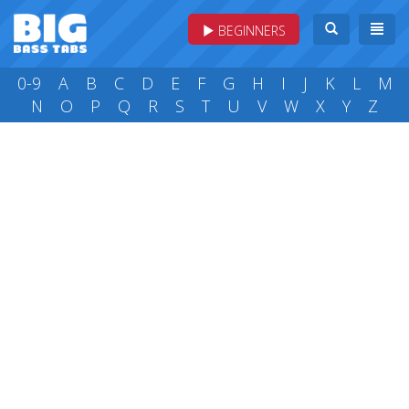
BEGINNERS
0-9
A
B
C
D
E
F
G
H
I
J
K
L
M
N
O
P
Q
R
S
T
U
V
W
X
Y
Z