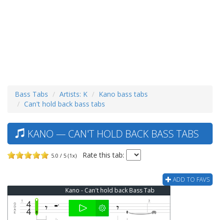
Bass Tabs
Artists: K
Kano bass tabs
Can't hold back bass tabs
KANO — CAN'T HOLD BACK BASS TABS
Rate this tab:
5.0 / 5 (1x)
ADD TO FAVS
Kano - Can't hold back Bass Tab