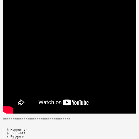
************************************
| h Hammer—on
| p Pull—off
| r Release