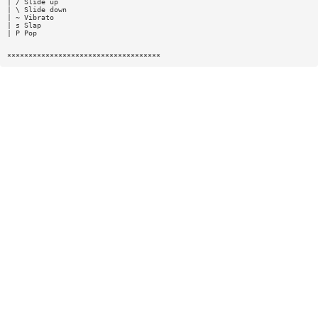
| / Slide up
| \ Slide down
| ~ Vibrato
| s Slap
| P Pop
************************************