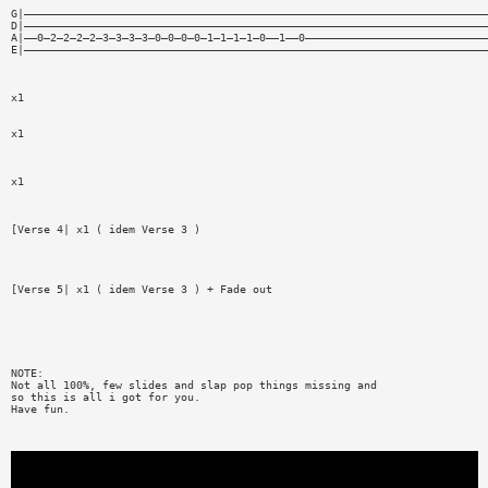
G|———————————————————————————————————————————————————————————————————————
D|———————————————————————————————————————————————————————————————————————
A|——0—2—2—2—2—3—3—3—3—0—0—0—0—1—1—1—1—0——1——0————————————————————————————
E|———————————————————————————————————————————————————————————————————————
x1
x1
x1
[Verse 4| x1 ( idem Verse 3 )
[Verse 5| x1 ( idem Verse 3 ) + Fade out
NOTE:
Not all 100%, few slides and slap pop things missing and
so this is all i got for you.
Have fun.