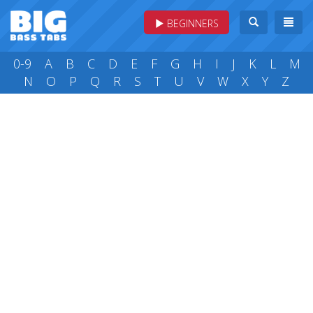
BEGINNERS
0-9
A
B
C
D
E
F
G
H
I
J
K
L
M
N
O
P
Q
R
S
T
U
V
W
X
Y
Z