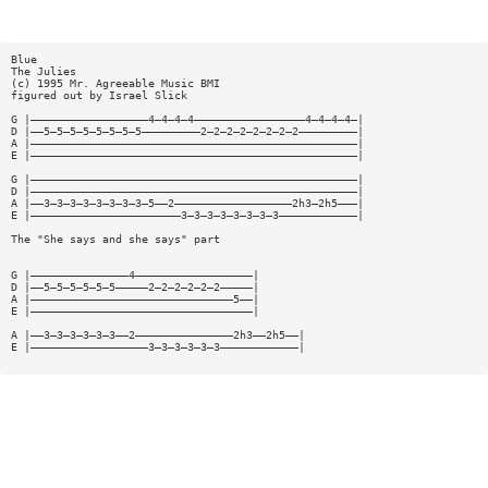
Blue
The Julies
(c) 1995 Mr. Agreeable Music BMI
figured out by Israel Slick
G |——————————————————4—4—4—4—————————————————4—4—4—4—|
D |——5—5—5—5—5—5—5—5—————————2—2—2—2—2—2—2—2—————————|
A |——————————————————————————————————————————————————|
E |——————————————————————————————————————————————————|
G |——————————————————————————————————————————————————|
D |——————————————————————————————————————————————————|
A |——3—3—3—3—3—3—3—3—5——2——————————————————2h3—2h5———|
E |———————————————————————3—3—3—3—3—3—3—3————————————|
The "She says and she says" part
G |———————————————4——————————————————|
D |——5—5—5—5—5—5—————2—2—2—2—2—2—————|
A |———————————————————————————————5——|
E |——————————————————————————————————|
A |——3—3—3—3—3—3——2———————————————2h3——2h5——|
E |——————————————————3—3—3—3—3—3————————————|