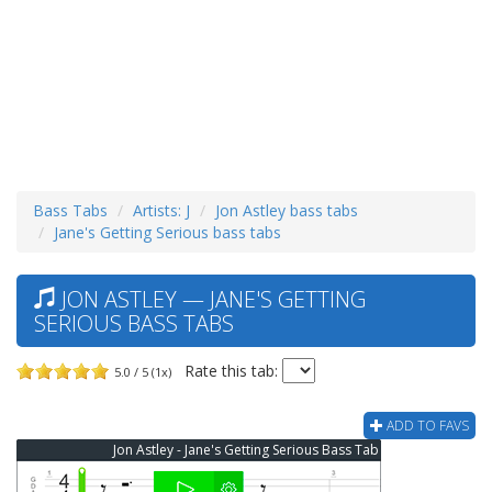
Bass Tabs
Artists: J
Jon Astley bass tabs
Jane's Getting Serious bass tabs
JON ASTLEY — JANE'S GETTING
SERIOUS BASS TABS
Rate this tab:
5.0 / 5 (1x)
ADD TO FAVS
Jon Astley - Jane's Getting Serious Bass Tab