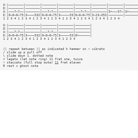
G:|————————|————————|————————|————————|————————|————————|————————|———————
D:|————————|————————|————————|————————|————————|————————|————————|———————
A:|———7—7——|————————|———7—7——|————————|———7—7——|————————|5>———57—|3>—————
E:|0—0—0—75|3————532|0—0—0—75|3—————53|0—0—0—75|3—23—353|————————|———————
1 2 3 4 1 2 3 4 1 2 3 4 1 2 3 4 1 2 3 4 1 2 3 4 1 2 3 4 1 2 3 4
G:|————————|————————|————————|————————|————————|
D:|————————|————————|————————|————————|————————|
A:|———7—7——|————————|———7—7——|————————|————————|
E:|0—0—0—75|3————532|0—0—0—75|3—————53|0>——————|
1 2 3 4 1 2 3 4 1 2 3 4 1 2 3 4 1 2 3 4
|| repeat between || as indicated h hammer on ~ vibrato
/ slide up p pull off
\ slide down 1. dotted note
> legato (let note ring) 11 fret one, twice
! staccato (full stop mute)
11
fret eleven
R rest x ghost note