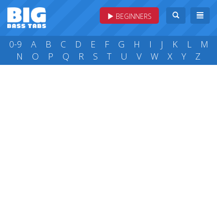
BEGINNERS
0-9
A
B
C
D
E
F
G
H
I
J
K
L
M
N
O
P
Q
R
S
T
U
V
W
X
Y
Z