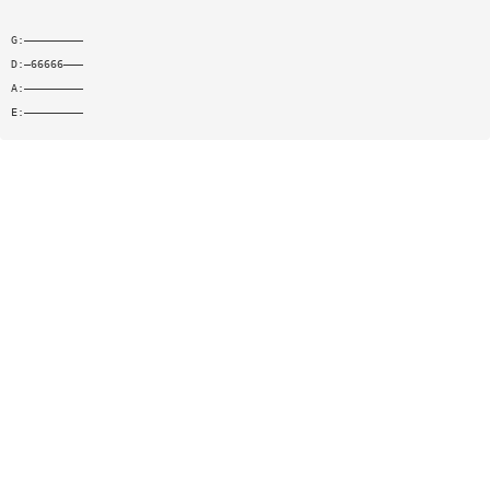
G:—————————
D:—66666———
A:—————————
E:—————————