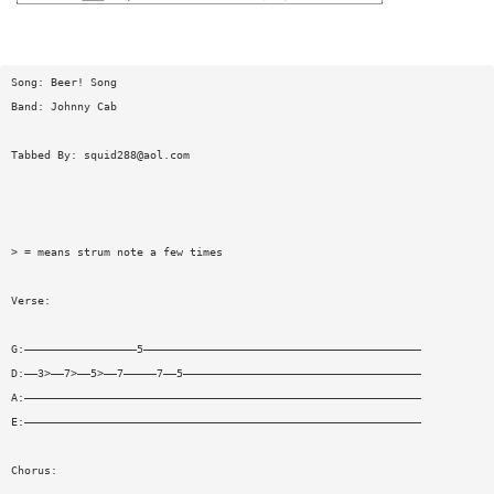
Song: Beer! Song
Band: Johnny Cab
Tabbed By:
squid288@aol.com
> = means strum note a few times
Verse:
G:—————————————————5——————————————————————————————————————————
D:——3>——7>——5>——7—————7——5————————————————————————————————————
A:————————————————————————————————————————————————————————————
E:————————————————————————————————————————————————————————————
Chorus: