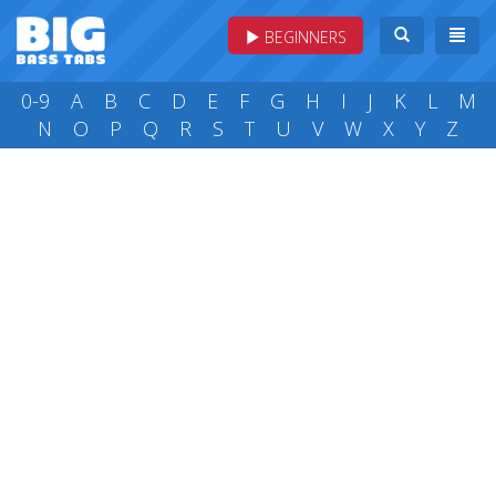
BEGINNERS
0-9
A
B
C
D
E
F
G
H
I
J
K
L
M
N
O
P
Q
R
S
T
U
V
W
X
Y
Z