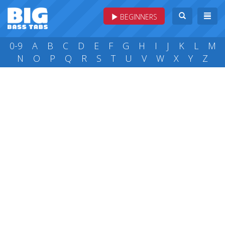
BEGINNERS
0-9
A
B
C
D
E
F
G
H
I
J
K
L
M
N
O
P
Q
R
S
T
U
V
W
X
Y
Z