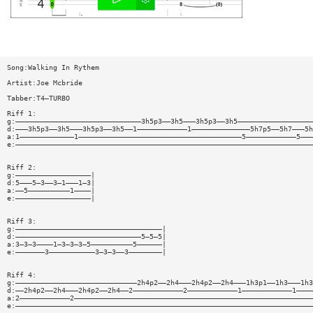
Song:Walking In Rythem
Artist:Joe Mcbride
Tabber:T4—TURBO
Riff 1:
g:——————————————————————————————3h5p3——3h5———3h5p3——3h5——————————————————
d:———3h5p3——3h5———3h5p3——3h5——1————————————1——————————————5h7p5——5h7———5h
a:1—————————————1———————————————————————————————————————5————————————5———
e:———————————————————————————————————————————————————————————————————————
Riff 2:
g:——————————————————|
d:5———5—3——3—1———1—3|
a:——5——————————1————|
e:——————————————————|
Riff 3:
g:———————————————————————————————————|
d:——————————————————————————————5—5—5|
a:3—3—3————1—3—3—3—5——————————5——————|
e:———————3———————————3—3—3——3————————|
Riff 4:
g:—————————————————————————————2h4p2——2h4———2h4p2——2h4———1h3p1——1h3———1h3
d:——2h4p2——2h4———2h4p2——2h4——2————————————2————————————1————————————1————
a:2————————————2—————————————————————————————————————————————————————————
e:———————————————————————————————————————————————————————————————————————