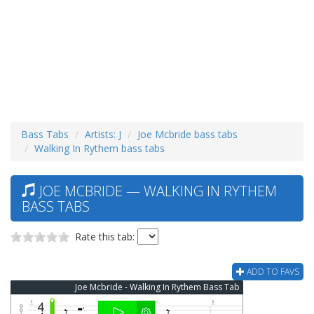
Bass Tabs
Artists: J
Joe Mcbride bass tabs
Walking In Rythem bass tabs
JOE MCBRIDE — WALKING IN RYTHEM
BASS TABS
Rate this tab:
ADD TO FAVS
Joe Mcbride - Walking In Rythem Bass Tab