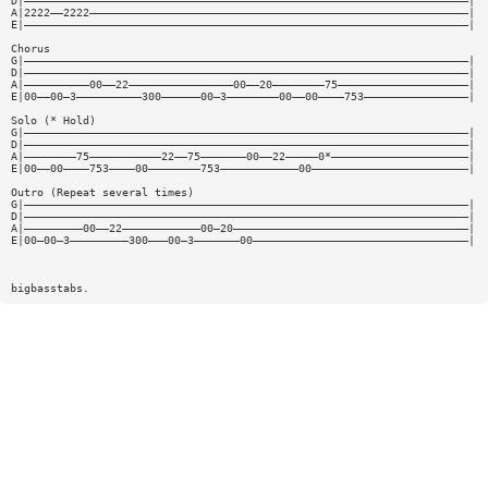
D|————————————————————————————————————————————————————————————————————|
A|2222——2222——————————————————————————————————————————————————————————|
E|————————————————————————————————————————————————————————————————————|
Chorus
G|————————————————————————————————————————————————————————————————————|
D|————————————————————————————————————————————————————————————————————|
A|——————————00——22————————————————00——20————————75————————————————————|
E|00——00—3——————————300——————00—3————————00——00————753————————————————|
Solo (* Hold)
G|————————————————————————————————————————————————————————————————————|
D|————————————————————————————————————————————————————————————————————|
A|————————75———————————22——75———————00——22—————0*—————————————————————|
E|00——00————753————00————————753————————————00————————————————————————|
Outro (Repeat several times)
G|————————————————————————————————————————————————————————————————————|
D|————————————————————————————————————————————————————————————————————|
A|—————————00——22————————————00—20————————————————————————————————————|
E|00—00—3—————————300———00—3———————00—————————————————————————————————|
bigbasstabs.