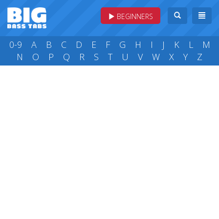
BEGINNERS
0-9
A
B
C
D
E
F
G
H
I
J
K
L
M
N
O
P
Q
R
S
T
U
V
W
X
Y
Z