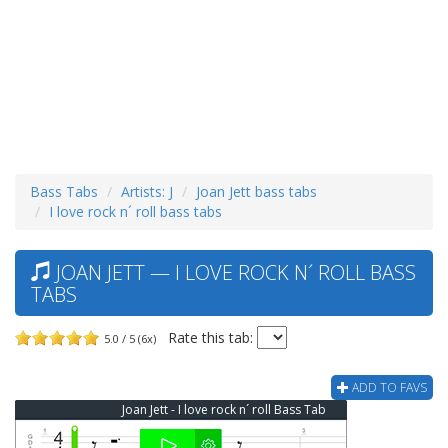
Bass Tabs
Artists: J
Joan Jett bass tabs
I love rock n´ roll bass tabs
JOAN JETT — I LOVE ROCK N´ ROLL BASS
TABS
Rate this tab:
5.0 / 5 (6x)
ADD TO FAVS
Joan Jett - I love rock n´ roll Bass Tab