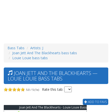
Bass Tabs
Artists: J
Joan Jett And The Blackhearts bass tabs
Louie Louie bass tabs
JOAN JETT AND THE BLACKHEARTS —
LOUIE LOUIE BASS TABS
Rate this tab:
5.0 / 5 (1x)
ADD TO FAVS
Joan Jett And The Blackhearts - Louie Louie Bass Tab