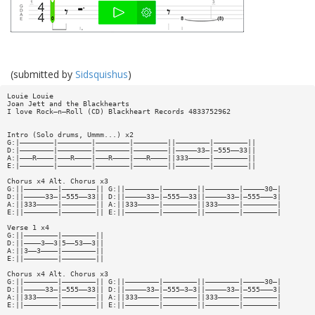
(submitted by
Sidsquishus
)
Louie Louie
Joan Jett and the Blackhearts
I love Rock—n—Roll (CD) Blackheart Records 4833752962
Intro (Solo drums, Ummm...) x2
G:|————————|————————|————————|————————||————————|————————||
D:|————————|————————|————————|————————||—————33—|—555——33||
A:|———R————|———R————|———R————|———R————||333—————|————————||
E:|————————|————————|————————|————————||————————|————————||
Chorus x4 Alt. Chorus x3
G:||————————|————————|| G:||————————|————————||————————|—————30—|
D:||—————33—|—555——33|| D:||—————33—|—555——33||—————33—|—555———3|
A:||333—————|————————|| A:||333—————|————————||333—————|————————|
E:||————————|————————|| E:||————————|————————||————————|————————|
Verse 1 x4
G:||————————|————————||
D:||————3——3|5——53——3||
A:||3——3————|————————||
E:||————————|————————||
Chorus x4 Alt. Chorus x3
G:||————————|————————|| G:||————————|————————||————————|—————30—|
D:||—————33—|—555——33|| D:||—————33—|—555—3—3||—————33—|—555———3|
A:||333—————|————————|| A:||333—————|————————||333—————|————————|
E:||————————|————————|| E:||————————|————————||————————|————————|