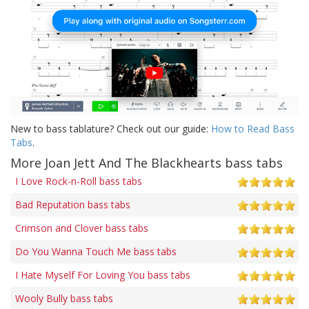
New to bass tablature? Check out our guide:
How to Read Bass
Tabs
.
More Joan Jett And The Blackhearts bass tabs
I Love Rock-n-Roll bass tabs
Bad Reputation bass tabs
Crimson and Clover bass tabs
Do You Wanna Touch Me bass tabs
I Hate Myself For Loving You bass tabs
Wooly Bully bass tabs