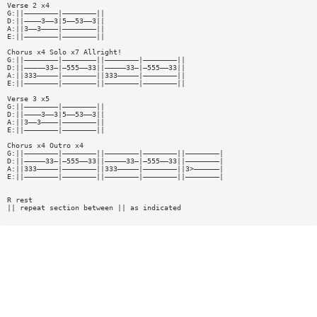
Verse 2 x4
G:||————————|————————||
D:||————3——3|5——53——3||
A:||3——3————|————————||
E:||————————|————————||
Chorus x4 Solo x7 Allright!
G:||————————|————————||————————|————————||
D:||—————33—|—555——33||—————33—|—555——33||
A:||333—————|————————||333—————|————————||
E:||————————|————————||————————|————————||
Verse 3 x5
G:||————————|————————||
D:||————3——3|5——53——3||
A:||3——3————|————————||
E:||————————|————————||
Chorus x4 Outro x4
G:||————————|————————||————————|————————||————————|
D:||—————33—|—555——33||—————33—|—555——33||————————|
A:||333—————|————————||333—————|————————||3>——————|
E:||————————|————————||————————|————————||————————|
R rest
|| repeat section between || as indicated