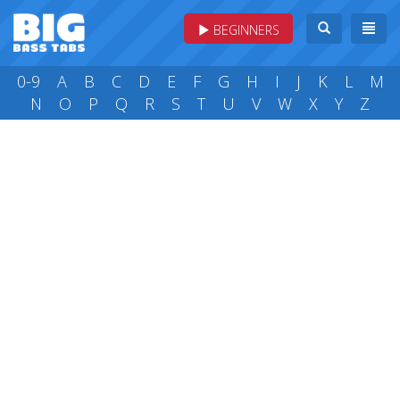
BEGINNERS
0-9
A
B
C
D
E
F
G
H
I
J
K
L
M
N
O
P
Q
R
S
T
U
V
W
X
Y
Z