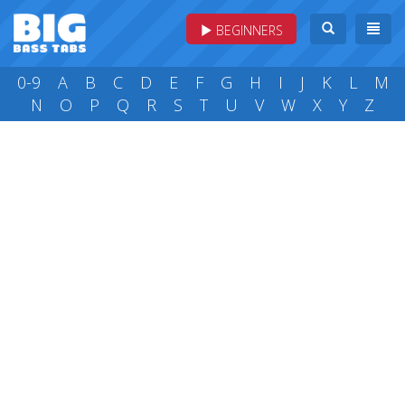
BEGINNERS
0-9
A
B
C
D
E
F
G
H
I
J
K
L
M
N
O
P
Q
R
S
T
U
V
W
X
Y
Z