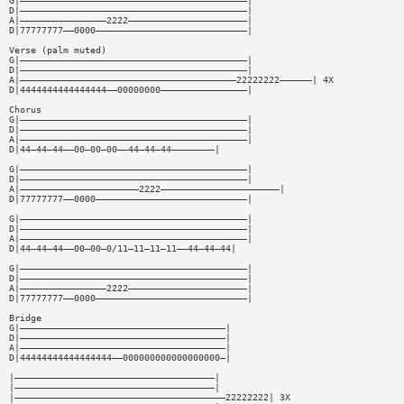
G|——————————————————————————————————————————|
D|——————————————————————————————————————————|
A|————————————————2222——————————————————————|
D|77777777——0000————————————————————————————|
Verse (palm muted)
G|——————————————————————————————————————————|
D|——————————————————————————————————————————|
A|————————————————————————————————————————22222222——————| 4X
D|4444444444444444——00000000————————————————|
Chorus
G|——————————————————————————————————————————|
D|——————————————————————————————————————————|
A|——————————————————————————————————————————|
D|44—44—44——00—00—00——44—44—44————————|
G|——————————————————————————————————————————|
D|——————————————————————————————————————————|
A|——————————————————————2222——————————————————————|
D|77777777——0000————————————————————————————|
G|——————————————————————————————————————————|
D|——————————————————————————————————————————|
A|——————————————————————————————————————————|
D|44—44—44——00—00—0/11—11—11—11——44—44—44|
G|——————————————————————————————————————————|
D|——————————————————————————————————————————|
A|————————————————2222——————————————————————|
D|77777777——0000————————————————————————————|
Bridge
G|——————————————————————————————————————|
D|——————————————————————————————————————|
A|——————————————————————————————————————|
D|44444444444444444——000000000000000000—|
|—————————————————————————————————————|
|—————————————————————————————————————|
|———————————————————————————————————————22222222| 3X