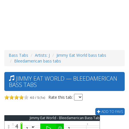
Bass Tabs
Artists: J
Jimmy Eat World bass tabs
Bleedamerican bass tabs
JIMMY EAT WORLD — BLEEDAMERICAN
BASS TABS
Rate this tab:
4.0 / 5 (1x)
ADD TO FAVS
Jimmy Eat World - Bleedamerican Bass Tab