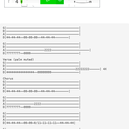
G|——————————————————————————————————————————|
D|——————————————————————————————————————————|
A|——————————————————————————————————————————|
D|44—44—44——00—00—00——44—44—44————————|
G|——————————————————————————————————————————|
D|——————————————————————————————————————————|
A|——————————————————————2222——————————————————————|
D|77777777——0000————————————————————————————|
Verse (palm muted)
G|——————————————————————————————————————————|
D|——————————————————————————————————————————|
A|————————————————————————————————————————22222222——————| 4X
D|4444444444444444——00000000————————————————|
Chorus
G|——————————————————————————————————————————|
D|——————————————————————————————————————————|
A|——————————————————————————————————————————|
D|44—44—44——00—00—00——44—44—44————————|
G|——————————————————————————————————————————|
D|——————————————————————————————————————————|
A|————————————————2222——————————————————————|
D|77777777——0000————————————————————————————|
G|——————————————————————————————————————————|
D|——————————————————————————————————————————|
A|——————————————————————————————————————————|
D|44—44—44——00—00—0/11—11—11—11——44—44—44|