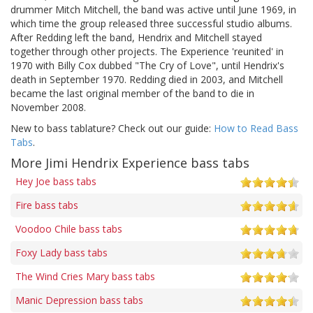
drummer Mitch Mitchell, the band was active until June 1969, in
which time the group released three successful studio albums.
After Redding left the band, Hendrix and Mitchell stayed
together through other projects. The Experience 'reunited' in
1970 with Billy Cox dubbed "The Cry of Love", until Hendrix's
death in September 1970. Redding died in 2003, and Mitchell
became the last original member of the band to die in
November 2008.
New to bass tablature? Check out our guide:
How to Read Bass
Tabs
.
More Jimi Hendrix Experience bass tabs
Hey Joe bass tabs
Fire bass tabs
Voodoo Chile bass tabs
Foxy Lady bass tabs
The Wind Cries Mary bass tabs
Manic Depression bass tabs