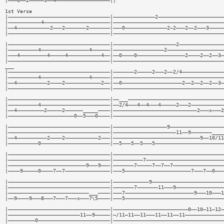
|———0——2—————3——4——————————————————||
1st Verse
|——————————————————————————————————|——————————————2——————————————————————
|———————————4——————————————————————|—————————————————————————————————————
|——4———————————2———2———————2———————|———0——————————————2—2———2——2———3—————
|——————————————————————————————————|—————————————————————————————————————
|——————————————————————————————————|—————————————————————2———————————————
|——————————4————————————————4——————|—————————————————2———————————————————
|———4—————————4—————4———————————4——|——0————0————————————————2————2——2——3—
|——————————————————————————————————|—————————————————————————————————————
___
|——————————————————————————————————|———————2—————2———2——2/4——————————————
|——————————4————————————————4——————|—————————————————————————————————————
|——4——————————2————2————————————2——|——0————————————————————2——2——2——2——3—
|——————————————————————————————————|—————————————————————————————————————
|——————————————————————————————————|——___————————————————————————————————
|——————————4———————————————————————|——2/4———4——4———4—————2———2———————————
|——4—————————2—————2——————_____————|————————————————————————————2———x———2
|——————————————————————0——5———0————|—————————————————————————————————————
|——————————————————————————————————|——————————————————9——————————————————
|——————————————————————————————————|—————————————————————11——9———————____
|——4——————————2————2———————————2———|—————————————————————————————9——10/11
|——————————0———————————————————————|——5———5——5———5———————————————————————
|——————————————————————————————————|—————————————————————————————————————
|——————————————————————————————————|——————————7——————————————————————————
|——————————————————————————9———9———|———————7—————7——7——7—————————————————
|————9—————0————7——7———————————————|———5——————————————————————7———7——0———
|——————————————————————————————————|————————————9————————————————————————
|——————————————————————————————————|———————7———————11———9————————————————
|———————————————————————————___————|———7———————————————————————9———10———1
|——9————9———8———7———7———x———7\5————|———5—————————————————————————————————
|——————————————————————————————————|—————————————————————————0——10—11—12—
|————————————————————————11——9—————|—/11—11——11———11——11——11—————————————
|—————————0————————————————————————|—————————————————————————————————————