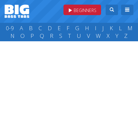
BEGINNERS
0-9
A
B
C
D
E
F
G
H
I
J
K
L
M
N
O
P
Q
R
S
T
U
V
W
X
Y
Z