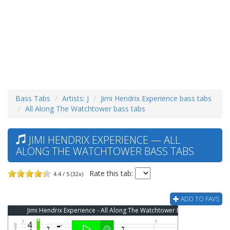
Bass Tabs
Artists: J
Jimi Hendrix Experience bass tabs
All Along The Watchtower bass tabs
JIMI HENDRIX EXPERIENCE — ALL
ALONG THE WATCHTOWER BASS TABS
Rate this tab:
4.4 / 5 (32x)
ADD TO FAVS
Jimi Hendrix Experience - All Along The Watchtower Bass Tab