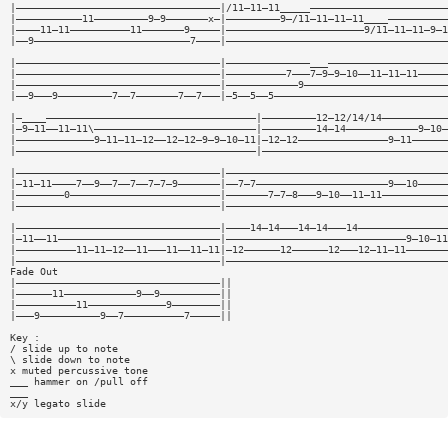
|——————————————————————————————————|/11—11—11_____———————————————————————
|———————————11—————————9—9———————x—|—————————9—/11—11—11—11____——————————
|————11—11——————————11———————9—————|———————————————————————9/11—11—11—9—1
|——9——————————————————————————7————|—————————————————————————————————————
|——————————————————————————————————|——————————————___————————————————————
|——————————————————————————————————|——————————7———7—9—9—10——11—11—11—————
|——————————————————————————————————|————————————9————————————————————————
|——9———9—————————7——7———————7——7———|—5——5——5—————————————————————————————
|—____———————————————————————————————————|—————————12—12/14/14———————————
|—9—11——11—11\———————————————————————————|—————————14—14————————————9—10—
|—————————————9—11—11—12——12—12—9—9—10—11|—12—12———————————————9—11——————
|————————————————————————————————————————|———————————————————————————————
|——————————————————————————————————|—————————————————————————————————————
|—11—11————7——9——7——7——7—7—9———————|——7—7——————————————————————9——10—————
|————————0—————————————————————————|———————7—7—8———9—10——11—11———————————
|——————————————————————————————————|—————————————————————————————————————
|——————————————————————————————————|————14—14———14—14———14———————————————
|—11——11———————————————————————————|——————————————————————————————9—10—11
|——————————11—11—12——11———11——11—11|—12——————12——————12———12—11—11———————
|——————————————————————————————————|—————————————————————————————————————
Fade Out
|——————————————————————————————————||
|——————11————————————9——9——————————||
|——————————11—————————————9————————||
|———9——————————9——7——————————7—————||
Key :
/ slide up to note
\ slide down to note
x muted percussive tone
___ hammer on /pull off
___
x/y legato slide