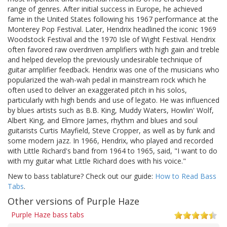
range of genres. After initial success in Europe, he achieved
fame in the United States following his 1967 performance at the
Monterey Pop Festival. Later, Hendrix headlined the iconic 1969
Woodstock Festival and the 1970 Isle of Wight Festival. Hendrix
often favored raw overdriven amplifiers with high gain and treble
and helped develop the previously undesirable technique of
guitar amplifier feedback. Hendrix was one of the musicians who
popularized the wah-wah pedal in mainstream rock which he
often used to deliver an exaggerated pitch in his solos,
particularly with high bends and use of legato. He was influenced
by blues artists such as B.B. King, Muddy Waters, Howlin' Wolf,
Albert King, and Elmore James, rhythm and blues and soul
guitarists Curtis Mayfield, Steve Cropper, as well as by funk and
some modern jazz. In 1966, Hendrix, who played and recorded
with Little Richard's band from 1964 to 1965, said, "I want to do
with my guitar what Little Richard does with his voice."
New to bass tablature? Check out our guide:
How to Read Bass
Tabs
.
Other versions of Purple Haze
Purple Haze bass tabs