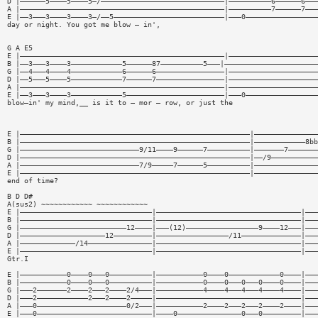
D |——————5————5————5—/—————————————————————————————|——————————6——————6———
A |————————————————————————————————————————————————|——————————7——————7———
E |——3———3————3————3—/——5——————————————————————————|———0—————————————————
day or night. You got me blow — in',
G A E5
E |————————————————————————————————————————————————|—————————————————————
B |——3———3————3————————————5——————87——————————5———|——————————————————————
G |——4———4————4————————————6——————6————————————————|—————————————————————
D |——5———5————5————————————7——————7————————————————|—————————————————————
A |————————————————————————————————————————————————|—————————————————————
E |——3———3————3————————————5———————————————————————|———0—————————————————
blow—in' my mind,__ is it to — mor — row, or just the
E |——————————————————————————————————————————————————————|———————————————
B |——————————————————————————————————————————————————————|————————————8bb
G |————————————————————————————9/11————9——————7——————————|———————7———————
D |——————————————————————————————————————————————————————|——/9———————————
A |————————————————————————————7/9—————7——————5——————————|———————————————
E |——————————————————————————————————————————————————————|———————————————
end of time?
B D D#
A(sus2) ~~~~~~~~~~~~ ~~~~~~~~~~~~
E |———————————————————————————————|——————————————————————————————————|———
B |———————————————————————————————|——————————————————————————————————|———
G |—————————————————————————12————|———(12)—————————————————9————12———|———
D |————————————————————12—————————|—————————————————/11——————————————|———
A |—————————————/14———————————————|——————————————————————————————————|———
E |———————————————————————————————|——————————————————————————————————|———
Gtr.I
E |———————————0————0———0——————————|———————————0————0————————————0————|———
B |———————————0————0———0——————————|———————————0————0———0———0————0————|———
G |———2———————2————2———2————2/4———|———————————4————4———4———4————4————|———
D |———2————————————2———2————2—————|——————————————————————————————————|———
A |———0—————————————————————0/2———|———————————2————2———2———2————2————|———
E |———0———————————————————————————|————0———————————————0———0—————————|———