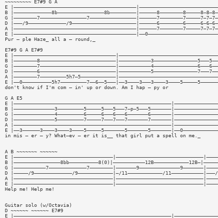
~~~~~~~~~ E7#9 G A
E |——————————————————————————————————————————|———————————————————————————
B |—————————————8b————————————————8b—————————|——————8————————8—————8—8—8—
G |————————7————————————————7————————————————|——————7————————7—————7—7—7—
D |———/9—————————————/9——————————————————————|——————6————————6—————6—6—6—
A |——————————————————————————————————————————|——————7————————7—————7—7—7—
E |——————————————————————————————————————————|——0————————————————————————
Pur — ple Haze_ all a — round,_
E7#9 G A E7#9
E |———————————————————————————————————|——————————————————————————————————
B |————————8——————————————————————————|———————————3———————————————5———5——
G |————————7——————————————————————————|———————————4———————————————6———6——
D |————————6——————————————————————————|———————————5———————————————7———7——
A |————————7—————————5h7—5————————————|——————————————————————————————————
E |——0——————————5h7—————————7——6——5———|——3————3———3————3————5—————5——————
don't know if I'm com — in' up or down. Am I hap — py or
G A E5
E |——————————————————————————————————————————————————————|———————————————
B |——————————————3—————————5—————5———5———7—p—5———5———————|———————————————
G |——————————————4—————————6—————6———6———6———————6———————|———————————————
D |——————————————5—————————7—————7———7———7———————7———————|———————————————
A |——————————————————————————————————————————————————————|———————————————
E |——3——————3————3————3————5—————5———————5———————5———————|——0————————————
in mis — er — y? What—ev — er it is__ that girl put a spell on me._
A B ~~~~~~~ ~~~~~~
E |——————————————————————————————————|——————————————————————————————|————
B |————————————————8bb——————————8(0)|———————————12B————————————12B—|—————
G |———————————7—————————————7————————|———————9——————————————9———————|————
D |—————/9—————————————/9————————————|—/11————————————/11———————————|———/
A |——————————————————————————————————|——————————————————————————————|————
E |——————————————————————————————————|——————————————————————————————|————
Help me! Help me!
Guitar solo (w/Octavia)
D ~~~~~~ ~~~~~~ E7#9
E |——————————————————————————————————————————————————————|———————————————