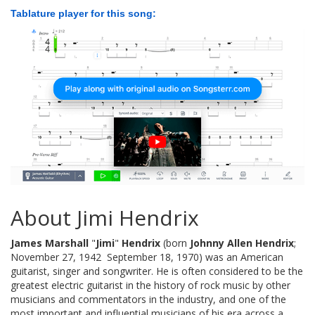
Tablature player for this song:
About Jimi Hendrix
James Marshall
"
Jimi
"
Hendrix
(born
Johnny Allen Hendrix
;
November 27, 1942  September 18, 1970) was an American
guitarist, singer and songwriter. He is often considered to be the
greatest electric guitarist in the history of rock music by other
musicians and commentators in the industry, and one of the
most important and influential musicians of his era across a