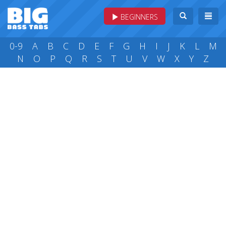
BEGINNERS
0-9
A
B
C
D
E
F
G
H
I
J
K
L
M
N
O
P
Q
R
S
T
U
V
W
X
Y
Z