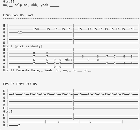
Gtr.II
Oo,__ help me, ahh, yeah,_____
E7#9 F#5 D5 E7#9
~~~~~~ ~~~~~~~~~~~~~~~~~~~~~~~~~~~~~~~~~~~~~~~~~~~~~~ ~~~~~~~~~~~~~~~~~~~
E |——————————————————————————————————|——————————————————————————————————|
B |—————————————15B————15——15——15—15—|——15———15—15—15—15—15—15—15——15B——|
G |—————12———————————————————————————|——————————————————————————————————|
D |——————————————————————————————————|——————————————————————————————————|
A |——————————————————————————————————|——————————————————————————————————|
E |——————————————————————————————————|——————————————————————————————————|
Gtr.I (pick randomly)
E |——————————————————————————————————|——————————————————————————————————|
B |—————————————8——————8—————————————|——————————————————————————————————|
G |—————————————7——————7—————————————|————0———————0————7———7————6———6———|
D |—————————————6——————6———9——9——9h11|———————0————0—————————————————————|
A |—————————————7——————7———7——7——————|—————————————————5———5————4———4———|
E |—————0——————————————————0——0——————|——————————————————————————————————|
Gtr.II Pur—ple Haze,_ Yeah. Oh, no,_ no,__ oh,_
F#5 D5 E7#9 F#5 D5
E |——————————————————————————————————|——————————————————————————————————|
B |——15———15——15—15—15—15——15——15—15—|——15———15—15—15—15—15—15—15——15———|
G |——————————————————————————————————|——————————————————————————————————|
D |——————————————————————————————————|——————————————————————————————————|
A |——————————————————————————————————|——————————————————————————————————|
E |——————————————————————————————————|——————————————————————————————————|
Gtr.I
E |——————————————————————————————————|——————————————————————————————————|
B |——————————————————————————————————|——————————————————————————————————|
G |———————————————————|——————\——————————|—————\————————————————|
D |—————2