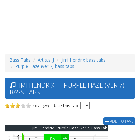
Bass Tabs
Artists: J
Jimi Hendrix bass tabs
Purple Haze (ver 7) bass tabs
JIMI HENDRIX — PURPLE HAZE (VER 7)
BASS TABS
Rate this tab:
3.0 / 5 (2x)
ADD TO FAVS
Jimi Hendrix - Purple Haze (ver 7) Bass Tab