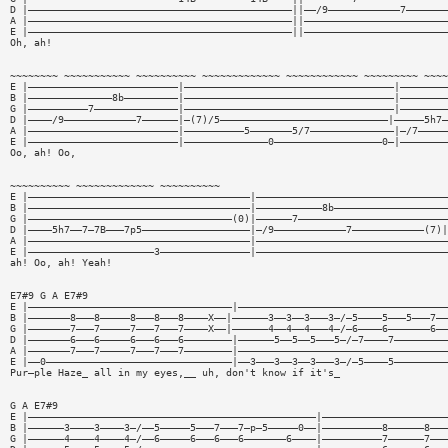
D |————————————————————————————————————————————||——/9————————————7———————
A |————————————————————————————————————————————||————————————————————————
E |————————————————————————————————————————————||————————————————————————
Oh, ah!
~~~~~~~~ ~~~~~~~~~~~ ~~~~~~~~~~ ~~~~~~~~~~~~~ ~~~~~~~~~~~~ ~~~~~~~~~ ~~~~
E |—————————————————————————|———————————————————————————————————|————————
B |——————————————8b—————————|———————————————————————————————————|————————
G |——————————7——————————————|———————————————————————————————————|————————
D |————/9————————————7——————|—(7)/5————————————————————————————|—————5h7—
A |—————————————————————————|——————————5———————5/7——————————————|—/7—————
E |—————————————————————————|——————————————0——————————————————0—|————————
Oo, ah! Oo,
~~~~~~~~~~ ~~~~~~~~~~~~~ ~~~~~~~~~~
E |—————————————————————————————————————|————————————————————————————————
B |—————————————————————————————————————|———————————8b———————————————————
G |——————————————————————————————————(0)|——————7—————————————————————————
D |————5h7——7—7B———7p5——————————————————|—/9————————————7————————————(7)|
A |—————————————————————————————————————|————————————————————————————————
E |—————————————————————3———————————————|————————————————————————————————
ah! Oo, ah! Yeah!
E7#9 G A E7#9
E |——————————————————————————————————|———————————————————————————————————
B |———————8———8—————8———8———8————X——|——————3——3——3———3—/—5————5———5———7——
G |———————7———7—————7———7———7————X——|——————4——4——4———4—/—6————6———————6——
D |———————6———6—————6———6———6————————|——————5——5——5———5—/—7————7—————————
A |———————7———7—————7———7———7————————|———————————————————————————————————
E |——0———————————————————————————————|——3———3——3——3———3—/—5————5—————————
Pur—ple Haze_ all in my eyes,__ uh, don't know if it's_
G A E7#9
E |————————————————————————————————————————————————|—————————————————————
B |——————3————3————3—/——5—————5———7———7—p—5—————0——|——————————8——————8———
G |——————4————4————4—/——6—————6———6———6———————6————|——————————7——————7———