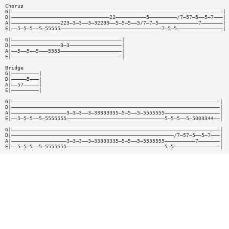
Chorus
G|—————————————————————————————————————————————————————————————————————|
D|————————————————————————————————22——————————5—————————/7—57—5——5—7———|
A|————————————————223—3—3——3—32233——5—5—5——5/7—7—5—————————————7———————|
E|——5—5—5——5—55555—————————————————————————————————7—5—5———————————————| 
G|————————————————————————————————————|
D|————————————————3—3—————————————————|
A|——5——5——5———5555————————————————————|
E|————————————————————————————————————|
Bridge
G|—————————|
D|—————5———|
A|——57—————|
E|—————————|
G|————————————————————————————————————————————————————————————————————|
D|————————————————————————————————————————————————————————————————————|
A|——————————————————3—3—3——3—33333335—5—5——5—5555555——————————————————|
E|——5—5—5——5—5555555————————————————————————————————5—5—5——5—5003344——|
G|————————————————————————————————————————————————————————————————————|
D|—————————————————————————————————————————————————————/7—57—5——5—7———|
A|——————————————————3—3—3——3—33333335—5—5——5—5555555——————————7———————|
E|——5—5—5——5—5555555————————————————————————————————5—5———————————————|