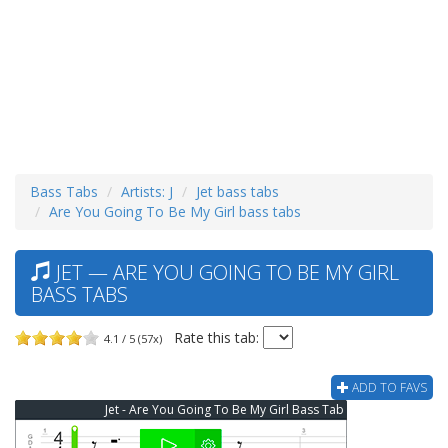
Bass Tabs
Artists: J
Jet bass tabs
Are You Going To Be My Girl bass tabs
JET — ARE YOU GOING TO BE MY GIRL
BASS TABS
Rate this tab:
4.1 / 5 (57x)
ADD TO FAVS
Jet - Are You Going To Be My Girl Bass Tab