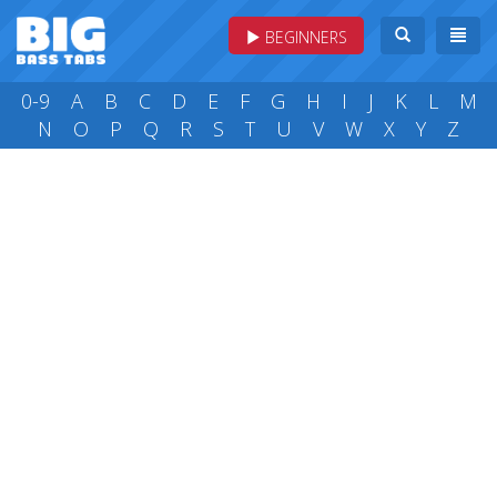
BEGINNERS
0-9
A
B
C
D
E
F
G
H
I
J
K
L
M
N
O
P
Q
R
S
T
U
V
W
X
Y
Z