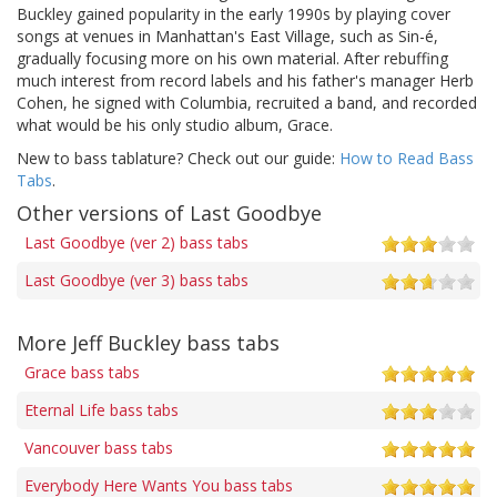
Buckley gained popularity in the early 1990s by playing cover
songs at venues in Manhattan's East Village, such as Sin-é,
gradually focusing more on his own material. After rebuffing
much interest from record labels and his father's manager Herb
Cohen, he signed with Columbia, recruited a band, and recorded
what would be his only studio album, Grace.
New to bass tablature? Check out our guide:
How to Read Bass
Tabs
.
Other versions of Last Goodbye
Last Goodbye (ver 2) bass tabs
Last Goodbye (ver 3) bass tabs
More Jeff Buckley bass tabs
Grace bass tabs
Eternal Life bass tabs
Vancouver bass tabs
Everybody Here Wants You bass tabs