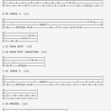
D|—————————————————————————————————————————————————————————————————|
G|———2———2———2—————5———5—————0———0———0—————7—9—11——————————————————|
D|—4———4———4———4/7———7—————2———2———2———2/9————————11———11h12———5———|
0:59 VERSE 1: (x1)
G|—————————————————————————————————————————————————————————————————|
D|———————————————————————————————————————————————————————7—5—4—————|
G|————7——————————————7———4h6h7————————————————————————————————7———9|
D|—0—————4h57p5——0—0————————————9———7—7———2———2/4—4/5——————————————|
G|—————————————————————|
D|————————————————2—4——|
G|———————————4—6—7—————|
D|7———9——5—————————————|
1:21 MAIN RIFF: (x3)
1:29 MAIN RIFF VARIATION: (x1)
G|——————————————————————————|
D|————————————————7—5—4—————|
G|—————7————————————————————|
D|—0—0—————0h5p4————————————|
1:31 VERSE 2: (x1)
G|—————————————————————————————————————————————————————————————————|
D|—————————————————————————————————————————————————————————————————|
G|————7——————————————7———4h6h7————————————————————7—————2———2———2——|
D|—0—————4h57p5——0—0————————————9———7———5———2———2/————4———4———4———4|
G|—————————————————————|
D|—————————————————————|
G|—2————0———0———0———0——|
D|————2———2———2———2————|
1:53 BRIDGE: (x2)
G|—————————————————————————————————————————|