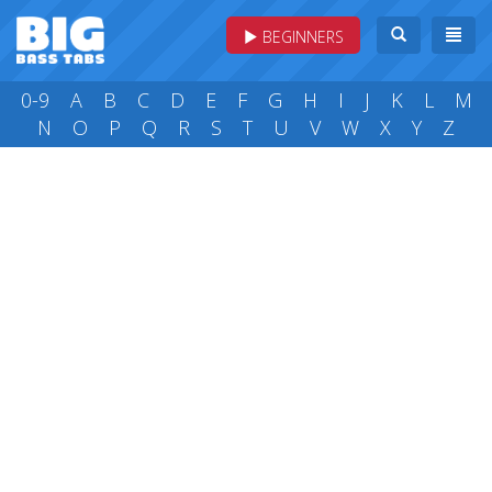
BEGINNERS
0-9
A
B
C
D
E
F
G
H
I
J
K
L
M
N
O
P
Q
R
S
T
U
V
W
X
Y
Z