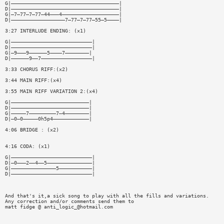
G|————————————————————————————————————|
D|————————————————————————————————————|
G|—7—77—7—77—44———4———————————————————|
D|——————————————————7—77—7—77—55—5————|
3:27 INTERLUDE ENDING: (x1)
G|———————————————————————————|
D|———————————————————————————|
G|—9———9——————5————7————————|
D|——————9——7—————————————————|
3:33 CHORUS RIFF:(x2)
3:44 MAIN RIFF:(x4)
3:55 MAIN RIFF VARIATION 2:(x4)
G|——————————————————————————|
D|——————————————————————————|
G|—————7—————————7—4————————|
D|—0—0—————0h5p4————————————|
4:06 BRIDGE : (x2)
4:16 CODA: (x1)
G|———————————————————————————|
D|—0———2——4——5———————————————|
G|———————————————5———————————|
D|———————————————————————————|
And that's it,a sick song to play with all the fills and variations.
Any correction and/or comments send them to
matt fidge @
anti_logic_@hotmail.com