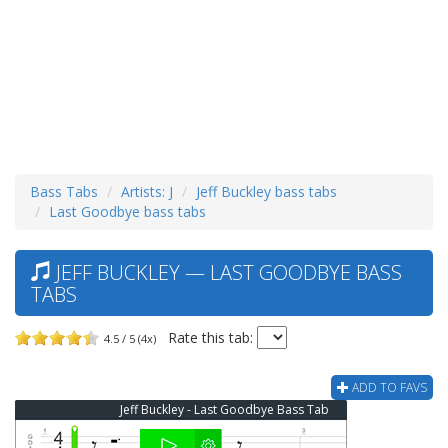
Bass Tabs
Artists: J
Jeff Buckley bass tabs
Last Goodbye bass tabs
JEFF BUCKLEY — LAST GOODBYE BASS
TABS
Rate this tab:
4.5 / 5 (4x)
ADD TO FAVS
Jeff Buckley - Last Goodbye Bass Tab