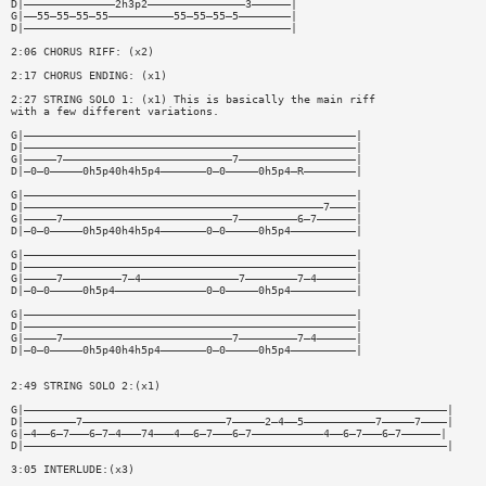
D|——————————————2h3p2———————————————3——————|
G|——55—55—55—55——————————55—55—55—5————————|
D|—————————————————————————————————————————|
2:06 CHORUS RIFF: (x2)
2:17 CHORUS ENDING: (x1)
2:27 STRING SOLO 1: (x1) This is basically the main riff
with a few different variations.
G|———————————————————————————————————————————————————|
D|———————————————————————————————————————————————————|
G|—————7——————————————————————————7——————————————————|
D|—0—0—————0h5p40h4h5p4———————0—0—————0h5p4—R————————|
G|———————————————————————————————————————————————————|
D|——————————————————————————————————————————————7————|
G|—————7——————————————————————————7—————————6—7——————|
D|—0—0—————0h5p40h4h5p4———————0—0—————0h5p4——————————|
G|———————————————————————————————————————————————————|
D|———————————————————————————————————————————————————|
G|—————7—————————7—4———————————————7————————7—4——————|
D|—0—0—————0h5p4——————————————0—0—————0h5p4——————————|
G|———————————————————————————————————————————————————|
D|———————————————————————————————————————————————————|
G|—————7——————————————————————————7—————————7—4——————|
D|—0—0—————0h5p40h4h5p4———————0—0—————0h5p4——————————|
2:49 STRING SOLO 2:(x1)
G|—————————————————————————————————————————————————————————————————|
D|————————7——————————————————————7—————2—4——5———————————7—————7————|
G|—4——6—7———6—7—4———74———4——6—7———6—7———————————4——6—7———6—7——————|
D|—————————————————————————————————————————————————————————————————|
3:05 INTERLUDE:(x3)