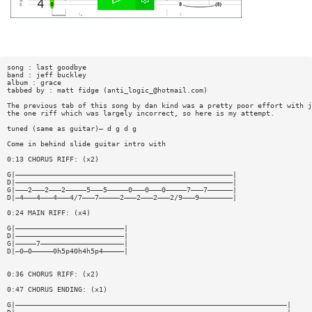
song : last goodbye
band : jeff buckley
album : grace
tabbed by : matt fidge (
anti_logic_@hotmail.com
)
The previous tab of this song by dan kind was a pretty poor effort with j
the one riff which was largely incorrect, so here is my attempt.
tuned (same as guitar)— d g d g
Come in behind slide guitar intro with
0:13 CHORUS RIFF: (x2)
G|————————————————————————————————————————————————————|
D|————————————————————————————————————————————————————|
G|———2———2———2—————5———5—————0———0———0—————7———7——————|
D|—4———4———4———4/7———7—————2———2———2———2/9———9————————|
0:24 MAIN RIFF: (x4)
G|——————————————————————————|
D|——————————————————————————|
G|—————7————————————————————|
D|—0—0—————0h5p40h4h5p4—————|
0:36 CHORUS RIFF: (x2)
0:47 CHORUS ENDING: (x1)
G|—————————————————————————————————————————————————————————————————|