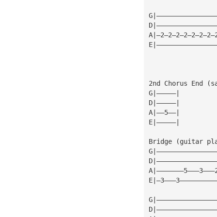
G|———————————————
D|———————————————
A|—2—2—2—2—2—2—2—
E|———————————————
2nd Chorus End (s
G|—————|
D|—————|
A|——5——|
E|—————|
Bridge (guitar pl
G|———————————————
D|———————————————
A|———————5———3———
E|—3———3—————————
G|———————————————
D|———————————————