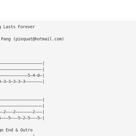
g Lasts Forever
 Pang (
piequat@hotmail.com
)
——————————————————|
——————————————————|
————————————5—4—0—|
3—3—3—3—3—3———————|
——————————————————|
——————————————————|
——2———2———————2———|
5———5———5—2—5———5—|
ge End & Outro
——————————————|