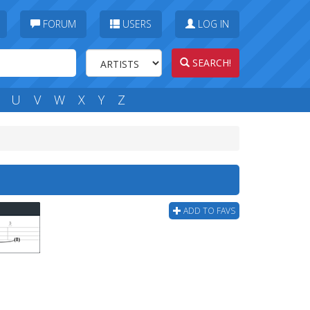
FORUM
USERS
LOG IN
SEARCH!
U
V
W
X
Y
Z
ADD TO FAVS