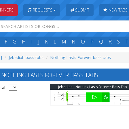
INNERS
REQUESTS
SUBMIT
NEW TABS
F
G
H
I
J
K
L
M
N
O
P
Q
R
S
T
 J
Jebediah bass tabs
Nothing Lasts Forever bass tabs
 NOTHING LASTS FOREVER BASS TABS
Jebediah - Nothing Lasts Forever Bass Tab
 tab: