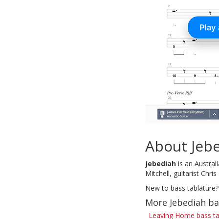
About Jeb
Jebediah
is an Austral
Mitchell, guitarist Ch
New to bass tablature?
More Jebediah ba
Leaving Home bass t