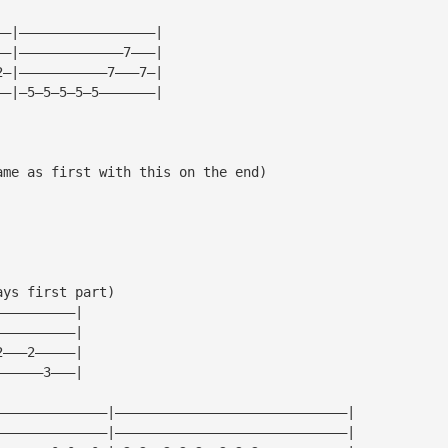
——|—————————————————|
——|—————————————7———|
2—|———————————7———7—|
——|—5—5—5—5—5———————|
ame as first with this on the end)
ays first part)
——————————|
——————————|
2———2—————|
——————3———|
——————————————|—————————————————————————————|
——————————————|—————————————————————————————|