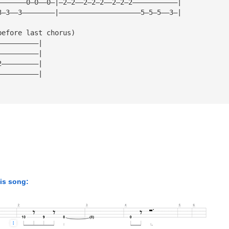
———————0—0——0—|—2—2——2—2—2——2—2—2———————————|
3—3——3————————|————————————————————5—5—5——3—|
before last chorus)
——————————|
——————————|
2—————————|
——————————|
his song: