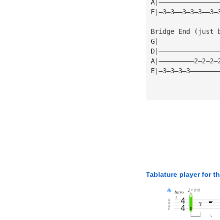
A|———————————————
E|—3—3——3—3—3——3—
Bridge End (just 
G|———————————————
D|———————————————
A|—————————2—2—2—
E|—3—3—3—3———————
Tablature player for t