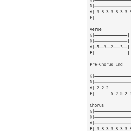
D|———————————————
A|—3—3—3—3—3—3—3—
E|———————————————
Verse
G|——————————————|
D|——————————————|
A|—5——3——2———3——|
E|——————————————|
Pre—Chorus End
G|———————————————
D|———————————————
A|—2—2—2—————————
E|———————5—2—5—2—
Chorus
G|———————————————
D|———————————————
A|———————————————
E|—3—3—3—3—3—3—3—