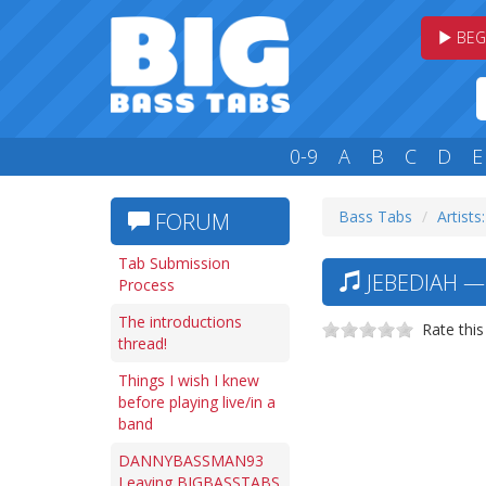
BEG
0-9
A
B
C
D
E
Bass Tabs
Artists:
FORUM
Tab Submission
JEBEDIAH —
Process
The introductions
Rate this
thread!
Things I wish I knew
before playing live/in a
band
DANNYBASSMAN93
Leaving BIGBASSTABS