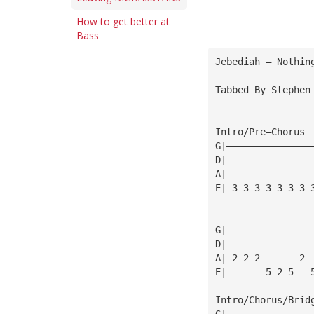
How to get better at
Bass
Jebediah — Nothin
Tabbed By Stephen
Intro/Pre—Chorus
G|———————————————
D|———————————————
A|———————————————
E|—3—3—3—3—3—3—3—
G|———————————————
D|———————————————
A|—2—2—2———————2—
E|———————5—2—5———
Intro/Chorus/Brid
G|———————————————