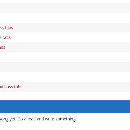
ss tabs
s tabs
abs
d bass tabs
song yet. Go ahead and write something!