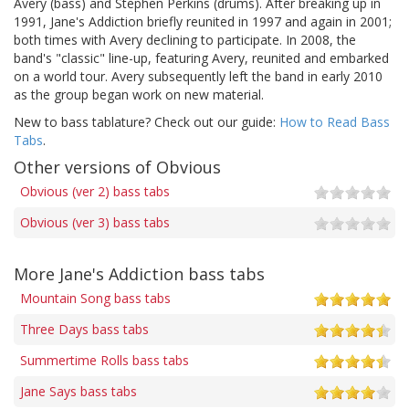
Avery (bass) and Stephen Perkins (drums). After breaking up in
1991, Jane's Addiction briefly reunited in 1997 and again in 2001;
both times with Avery declining to participate. In 2008, the
band's "classic" line-up, featuring Avery, reunited and embarked
on a world tour. Avery subsequently left the band in early 2010
as the group began work on new material.
New to bass tablature? Check out our guide:
How to Read Bass
Tabs
.
Other versions of Obvious
Obvious (ver 2) bass tabs
Obvious (ver 3) bass tabs
More Jane's Addiction bass tabs
Mountain Song bass tabs
Three Days bass tabs
Summertime Rolls bass tabs
Jane Says bass tabs