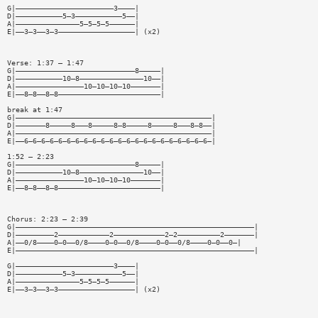
G|———————————————————————3————|
D|———————————5—3———————————5——|
A|———————————————5—5—5—5——————|
E|——3—3——3—3——————————————————| (x2)
Verse: 1:37 — 1:47
G|————————————————————————————8—————|
D|———————————10—8———————————————10——|
A|————————————————10—10—10—10———————|
E|——8—8——8—8————————————————————————|
break at 1:47
G|——————————————————————————————————————————————|
D|———————8—————8———8—————8—8—————8—————8———8—8——|
A|——————————————————————————————————————————————|
E|——6—6—6—6—6—6—6—6—6—6—6—6—6—6—6—6—6—6—6—6—6—6—|
1:52 — 2:23
G|————————————————————————————8—————|
D|———————————10—8———————————————10——|
A|————————————————10—10—10—10———————|
E|——8—8——8—8————————————————————————|
Chorus: 2:23 — 2:39
G|————————————————————————————————————————————————————————|
D|—————————2————————————2————————————2—2——————————2———————|
A|——0/8————0—0——0/8————0—0——0/8————0—0——0/8————0—0——0—|
E|————————————————————————————————————————————————————————|
G|———————————————————————3————|
D|———————————5—3———————————5——|
A|———————————————5—5—5—5——————|
E|——3—3——3—3——————————————————| (x2)