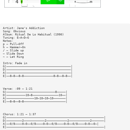
Artist: Jane's Addiction
Song: Obvious
Album: Ritual De Lo Habitual (1990)
Tuning: E—A—D—G
Notes:
p — Pull—Off
h — Hammer—On
/ — Slide up
— Slide Down
~ — Let Ring
Intro: Fade in
G|—————————————————————————————————————|
D|—————————————————————————————————————|
A|—————————————————————————————————————|
E|——8—8——8—8—————————————————8—8——8—8——|
Verse: :09 — 1:21
G|————————————————————————————8—————|
D|———————————10—8———————————————10——|
A|————————————————10—10—10—10———————|
E|——8—8——8—8————————————————————————|
Chorus: 1:21 — 1:37
G|————————————————————————————————————————————————————————|
D|—————————2————————————2————————————2————————————2———————|
A|——0/8————0—0——0/8————0—0——0/8————0—0——0/8————0—0——0—|
E|————————————————————————————————————————————————————————|