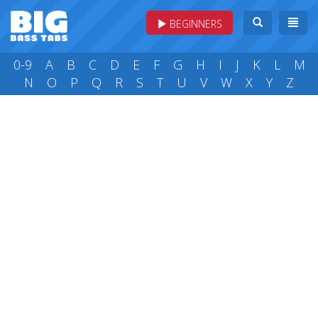
BEGINNERS
0-9
A
B
C
D
E
F
G
H
I
J
K
L
M
N
O
P
Q
R
S
T
U
V
W
X
Y
Z