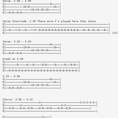
Verse: 2:39 — 2:49
G|————————————————————————————8—————|
D|———————————10—8———————————————10——|
A|————————————————10—10—10—10———————|
E|——8—8——8—8————————————————————————|
Verse Interlude: 2:49 There more F's played here than shown
G|—————————————————————————————————————————————————————————————————|
D|—————————————————————————————————————————————————————————————————|
A|——0———7—0~——0———7—0~—8—8—8—8—8—8—8—8—8—8—8—8—8———8——8——8——8———8——|
E|—————————————————————————————————————————————————————————————————| (x2)
Verse: 3:10 — 3:20
G|————————————————————————————8—————|
D|———————————10—8———————————————10——|
A|————————————————10—10—10—10———————|
E|——8—8——8—8————————————————————————|
break at 3:20
G|——————————————————————————————————————————————|
D|———————8—————8———8—————8—8—————8—————8———8—8——|
A|——————————————————————————————————————————————|
E|——6—6—6—6—6—6—6—6—6—6—6—6—6—6—6—6—6—6—6—6—6—6—|
3:25 — 3:56
G|————————————————————————————8—————|
D|———————————10—8———————————————10——|
A|————————————————10—10—10—10———————|
E|——8—8——8—8————————————————————————|
Chorus: 3:56 — 4:12
G|—————————————————————2—————————————————————————2—2—2—2—2—|
D|—————————2————————————2————————————2—2———————————————————|
A|——0/8————0—0——0/8————0—0——0/8————0—0——0/8————————————|
E|—————————————————————————————————————————————————————————|
G|———————————————————————3————|