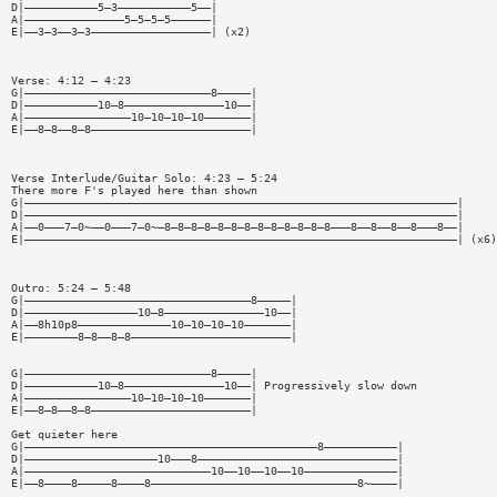
D|———————————5—3———————————5——|
A|———————————————5—5—5—5——————|
E|——3—3——3—3——————————————————| (x2)
Verse: 4:12 — 4:23
G|————————————————————————————8—————|
D|———————————10—8———————————————10——|
A|————————————————10—10—10—10———————|
E|——8—8——8—8————————————————————————|
Verse Interlude/Guitar Solo: 4:23 — 5:24
There more F's played here than shown
G|—————————————————————————————————————————————————————————————————|
D|—————————————————————————————————————————————————————————————————|
A|——0———7—0~——0———7—0~—8—8—8—8—8—8—8—8—8—8—8—8—8———8——8——8——8———8——|
E|—————————————————————————————————————————————————————————————————| (x6)
Outro: 5:24 — 5:48
G|——————————————————————————————————8—————|
D|—————————————————10—8———————————————10——|
A|——8h10p8——————————————10—10—10—10———————|
E|————————8—8——8—8————————————————————————|
G|————————————————————————————8—————|
D|———————————10—8———————————————10——| Progressively slow down
A|————————————————10—10—10—10———————|
E|——8—8——8—8————————————————————————|
Get quieter here
G|————————————————————————————————————————————8———————————|
D|————————————————————10———8——————————————————————————————|
A|————————————————————————————10——10——10——10——————————————|
E|——8————8—————8————8———————————————————————————————8~————|