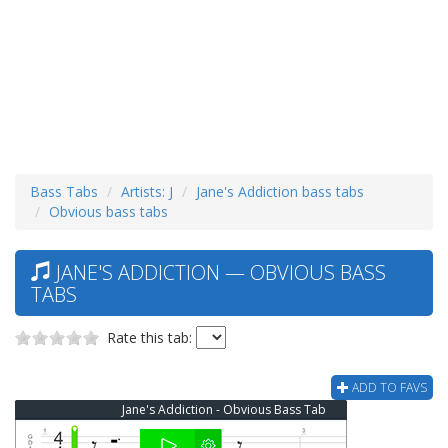
Bass Tabs
Artists: J
Jane's Addiction bass tabs
Obvious bass tabs
JANE'S ADDICTION — OBVIOUS BASS
TABS
Rate this tab:
ADD TO FAVS
Jane's Addiction - Obvious Bass Tab