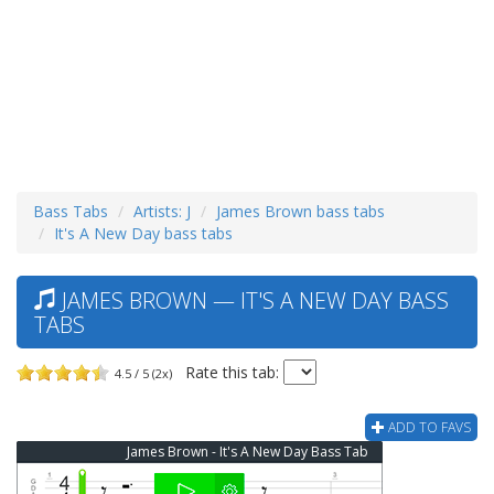
Bass Tabs
Artists: J
James Brown bass tabs
It's A New Day bass tabs
JAMES BROWN — IT'S A NEW DAY BASS
TABS
Rate this tab:
4.5 / 5 (2x)
ADD TO FAVS
James Brown - It's A New Day Bass Tab