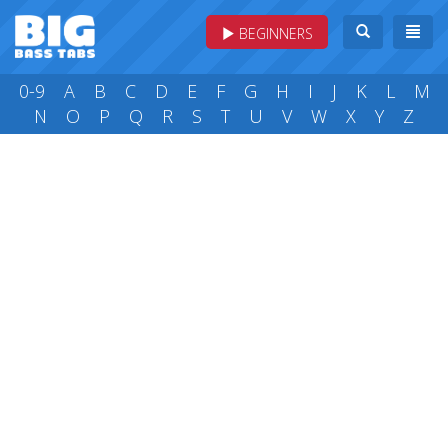
BEGINNERS
0-9
A
B
C
D
E
F
G
H
I
J
K
L
M
N
O
P
Q
R
S
T
U
V
W
X
Y
Z