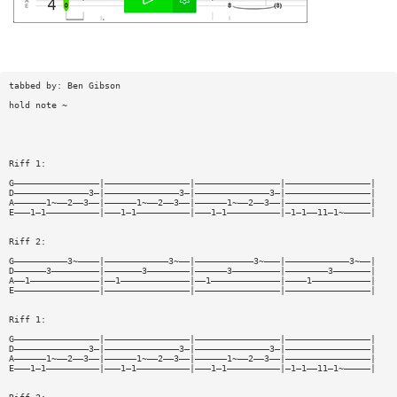
tabbed by: Ben Gibson
hold note ~
Riff 1:
G————————————————|————————————————|————————————————|————————————————|
D——————————————3—|——————————————3—|——————————————3—|————————————————|
A——————1~——2——3——|——————1~——2——3——|——————1~——2——3——|————————————————|
E———1—1——————————|———1—1——————————|———1—1——————————|—1—1——11—1~—————|
Riff 2:
G——————————3~————|————————————3~——|———————————3~———|————————————3~——|
D——————3—————————|———————3————————|——————3—————————|————————3———————|
A——1—————————————|——1—————————————|——1—————————————|————1———————————|
E————————————————|————————————————|————————————————|————————————————|
Riff 1:
G————————————————|————————————————|————————————————|————————————————|
D——————————————3—|——————————————3—|——————————————3—|————————————————|
A——————1~——2——3——|——————1~——2——3——|——————1~——2——3——|————————————————|
E———1—1——————————|———1—1——————————|———1—1——————————|—1—1——11—1~—————|