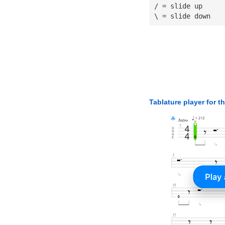
/ = slide up
\ = slide down
Tablature player for t