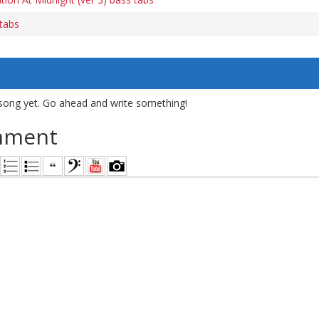
 tabs
song yet. Go ahead and write something!
mment