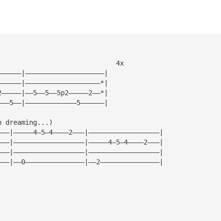
                              4x                        
——————|————————————————————|
——————|———————————————————*|
2—————|——5——5——5p2—————2——*|
———5——|—————————————5——————|
p dreaming...)
———|—————4—5—4————2———|——————————————————|
———|——————————————————|—————4—5—4————2———|
———|——————————————————|——————————————————|
———|——0———————————————|——2———————————————|