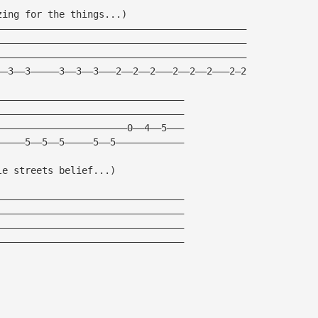
zing for the things...)                              
————————————————————————————————————————————
————————————————————————————————————————————
————————————————————————————————————————————
——3——3—————3——3——3———2——2——2———2——2——2———2—2            
—————————————————————————————————
—————————————————————————————————
———————————————————————0——4——5———
—————5——5——5—————5——5————————————
le streets belief...)
—————————————————————————————————
—————————————————————————————————
—————————————————————————————————
—————————————————————————————————