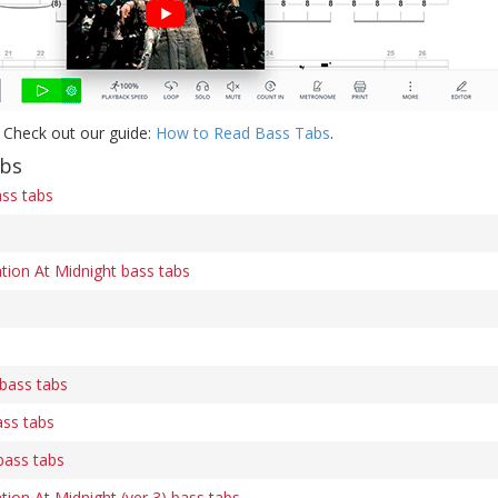
 Check out our guide:
How to Read Bass Tabs
.
abs
ss tabs
ion At Midnight bass tabs
bass tabs
ss tabs
bass tabs
ion At Midnight (ver 3) bass tabs