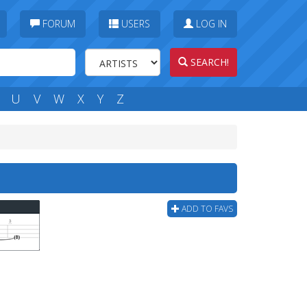
FORUM
USERS
LOG IN
SEARCH!
U
V
W
X
Y
Z
ADD TO FAVS