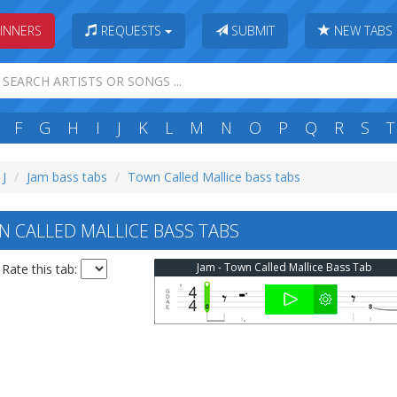
INNERS
REQUESTS
SUBMIT
NEW TABS
F
G
H
I
J
K
L
M
N
O
P
Q
R
S
T
 J
Jam bass tabs
Town Called Mallice bass tabs
 CALLED MALLICE BASS TABS
Jam - Town Called Mallice Bass Tab
Rate this tab: