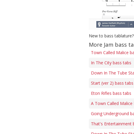
New to bass tablature?
More Jam bass t
Town Called Malice ba
In The City bass tabs
Down In The Tube Stat
Start (ver 2) bass tabs
Eton Rifles bass tabs
A Town Called Malice 
Going Underground ba
That's Entertainment 
Down In The Tube Stat