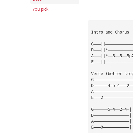
You pick
Intro and Chorus
                 
G———||———————————
D———||*——————————
A———||*——5——5——5p
E———||———————————
Verse (better sto
G————————————————
D——————4—5—4———2—
A————————————————
E———2————————————
G——————5—4——2—4—|
D———————————————|
A———————————————|
E———0———————————|