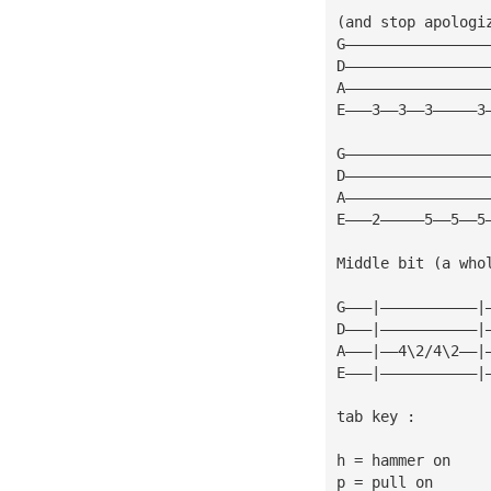
(and stop apologi
G————————————————
D————————————————
A————————————————
E———3——3——3—————3
G————————————————
D————————————————
A————————————————
E———2—————5——5——5
Middle bit (a who
G———|———————————|
D———|———————————|
A———|——4\2/4\2——|
E———|———————————|
tab key :
h = hammer on
p = pull on