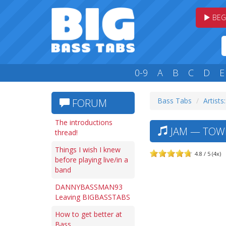
BEG
0-9
A
B
C
D
E
Bass Tabs
Artists:
FORUM
The introductions
JAM — TOWN
thread!
Things I wish I knew
4.8 / 5 (4x)
before playing live/in a
band
DANNYBASSMAN93
Leaving BIGBASSTABS
How to get better at
Bass