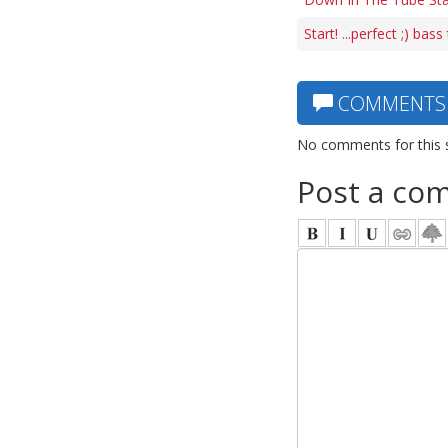
Start! ...perfect ;) bass
COMMENTS
No comments for this 
Post a co