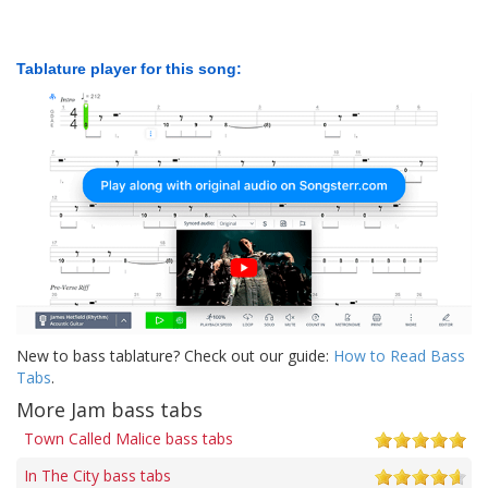
Tablature player for this song:
New to bass tablature? Check out our guide:
How to Read Bass
Tabs
.
More Jam bass tabs
Town Called Malice bass tabs
In The City bass tabs