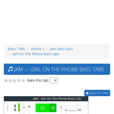
Bass Tabs
Artists: J
Jam bass tabs
Girl On The Phone bass tabs
JAM — GIRL ON THE PHONE BASS TABS
Rate this tab:
ADD TO FAVS
Jam - Girl On The Phone Bass Tab