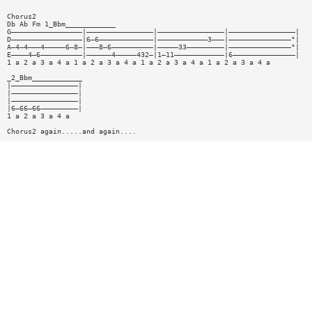
Chorus2
Db Ab Fm 1_Bbm____________
G—————————————————|————————————————|————————————————|————————————————|
D—————————————————|6—6—————————————|————————————3———|———————————————°|
A—4—4———4—————6—8—|———8—6——————————|—————33—————————|———————————————°|
E————4—6——————————|——————4—————432—|1—11————————————|6———————————————|
1 a 2 a 3 a 4 a 1 a 2 a 3 a 4 a 1 a 2 a 3 a 4 a 1 a 2 a 3 a 4 a
_2_Bbm____________
|————————————————|
|————————————————|
|————————————————|
|6—66—66—————————|
1 a 2 a 3 a 4 a
Chorus2 again.....and again....