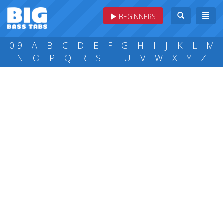
BEGINNERS
0-9
A
B
C
D
E
F
G
H
I
J
K
L
M
N
O
P
Q
R
S
T
U
V
W
X
Y
Z