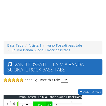
Bass Tabs
Artists: I
Ivano Fossati bass tabs
La Mia Banda Suona Il Rock bass tabs
IVANO FOSSATI — LA MIA BANDA
SUONA IL ROCK BASS TABS
Rate this tab:
5.0 / 5 (1x)
ADD TO FAVS
Ivano Fossati - La Mia Banda Suona Il Rock Bass Tab