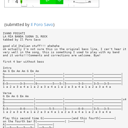
(submitted by
Il Poro Savo
)
IVANO FOSSATI
LA MIA BANDA SUONA IL ROCK
tabbed by Il Poro Savo
good old Italian stuff!!! ehehehe
ok actually I'm not sure this is the original bass line, I can't hear it
very well in the song, this is something I used to play with my band
and it works!!!Comments and corrections are welcome. Bye!
first 4 bar without bass
Intro
Am G Em Am Am G Em Am
G—————————————————|————————————————|————————————————|————————————————|
D—————————————————|————————————————|————————————————|————————————————|
A—————————————————|————————————————|————————————————|————————————————|
E—5———————3—3—————|0—————————5———5—|5———————3—3—————|3—5———3—5———————|
1 a 2 a 3 a 4 a 1 a 2 a 3 a 4 a 1 a 2 a 3 a 4 a 1 a 2 a 3 a 4 a
Verse
G Em Am G Em Am
G—————————————————|————————————————|————————————————|————————————————|x4
D—————————————————|————————————————|————————————————|————————————————|
A—————————————————|————————————————|————————————————|————————————————|
E—3———————0—0—————|5———————5—5—————|3———————0—0—————|3—5———3—5———————|
1 a 2 a 3 a 4 a 1 a 2 a 3 a 4 a 1 a 2 a 3 a 4 a 1 a 2 a 3 a 4 a
Play this second time G|————————————————|and this fourth|————————|
on the fourth bar D|————————————————| |————————|
A|————————————————| |————————|
E|——5———5———5———5—| |——5———5—|