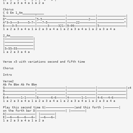
1 a 2 a 3 a 4 a 1 a 2 a
Chorus
C G Em 1_Am____________
G—————————————————|————————————————|————————————————|————————————————|
D°————————————————|5—5—————————————|————————————2———|———————————————°|
A°3—3———3—————5—7—|———7—5——————————|—————22—————————|———————————————°|
E————3—5——————————|——————3—————321—|0—00————————————|5———————————————|
1 a 2 a 3 a 4 a 1 a 2 a 3 a 4 a 1 a 2 a 3 a 4 a 1 a 2 a 3 a 4 a
2_Am_____________
|————————————————|
|————————————————|
|————————————————|
|5—55—55—————————|
1 a 2 a 3 a 4 a
Verse x5 with variations second and fifth time
Chorus
Intro
Verse2
Ab Fm Bbm Ab Fm Bbm
G—————————————————|————————————————|————————————————|————————————————|x4
D—————————————————|————————————————|————————————————|————————————————|
A—————————————————|————————————————|————————————————|————————————————|
E—4———————1—1—————|6———————6—6—————|4———————1—1—————|4—6———4—6———————|
1 a 2 a 3 a 4 a 1 a 2 a 3 a 4 a 1 a 2 a 3 a 4 a 1 a 2 a 3 a 4 a
Play this second time G|————————————————|and this forth |————————|
on the forth bar D|————————————————| |————————|
A|————————————————| |————————|
E|——6———6———6———6—| |——6———6—|
1 a 2 a 3 a 4 a 1 a 2 a