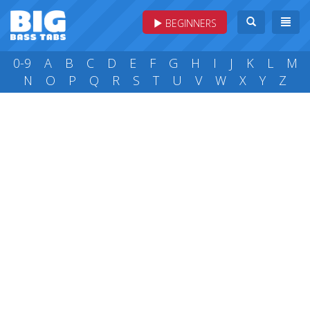
BEGINNERS
0-9
A
B
C
D
E
F
G
H
I
J
K
L
M
N
O
P
Q
R
S
T
U
V
W
X
Y
Z