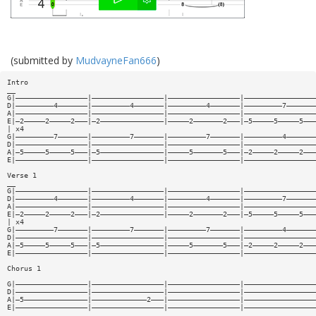
(submitted by
MudvayneFan666
)
Intro
__
G|—————————————————|—————————————————|—————————————————|—————————————————
D|—————————4———————|—————————4———————|—————————4———————|—————————7———————
A|—————————————————|—————————————————|—————————————————|—————————————————
E|—2—————2—————2———|—2———————————————|—————2———————2———|—5—————5—————5———
| x4
G|—————————7———————|—————————7———————|—————————7———————|—————————4———————
D|—————————————————|—————————————————|—————————————————|—————————————————
A|—5—————5—————5———|—5———————————————|—————5———————5———|—2—————2—————2———
E|—————————————————|—————————————————|—————————————————|—————————————————
Verse 1
__
G|—————————————————|—————————————————|—————————————————|—————————————————
D|—————————4———————|—————————4———————|—————————4———————|—————————7———————
A|—————————————————|—————————————————|—————————————————|—————————————————
E|—2—————2—————2———|—2———————————————|—————2———————2———|—5—————5—————5———
| x4
G|—————————7———————|—————————7———————|—————————7———————|—————————4———————
D|—————————————————|—————————————————|—————————————————|—————————————————
A|—5—————5—————5———|—5———————————————|—————5———————5———|—2—————2—————2———
E|—————————————————|—————————————————|—————————————————|—————————————————
Chorus 1
G|—————————————————|—————————————————|—————————————————|—————————————————
D|—————————————————|—————————————————|—————————————————|—————————————————
A|—5———————————————|—————————————2———|—————————————————|—————————————————
E|—————————————————|—————————————————|—————————————————|—————————————————