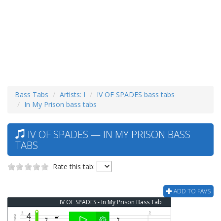
Bass Tabs
Artists: I
IV OF SPADES bass tabs
In My Prison bass tabs
IV OF SPADES — IN MY PRISON BASS
TABS
Rate this tab:
ADD TO FAVS
IV OF SPADES - In My Prison Bass Tab