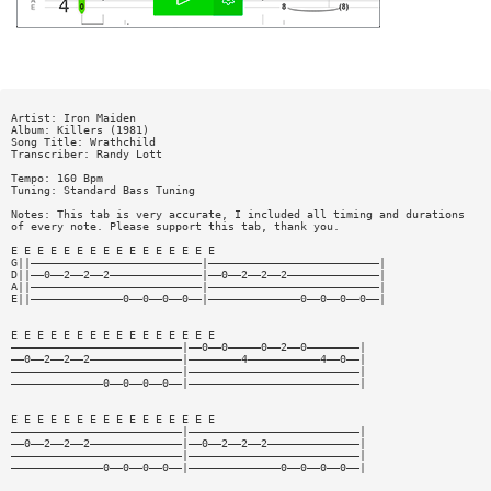
Artist: Iron Maiden
Album: Killers (1981)
Song Title: Wrathchild
Transcriber: Randy Lott
Tempo: 160 Bpm
Tuning: Standard Bass Tuning
Notes: This tab is very accurate, I included all timing and durations
of every note. Please support this tab, thank you.
E E E E E E E E E E E E E E E E
G||——————————————————————————|——————————————————————————|
D||——0——2——2——2——————————————|——0——2——2——2——————————————|
A||——————————————————————————|——————————————————————————|
E||——————————————0——0——0——0——|——————————————0——0——0——0——|
E E E E E E E E E E E E E E E E
——————————————————————————|——0——0—————0——2——0————————|
——0——2——2——2——————————————|————————4———————————4——0——|
——————————————————————————|——————————————————————————|
——————————————0——0——0——0——|——————————————————————————|
E E E E E E E E E E E E E E E E
——————————————————————————|——————————————————————————|
——0——2——2——2——————————————|——0——2——2——2——————————————|
——————————————————————————|——————————————————————————|
——————————————0——0——0——0——|——————————————0——0——0——0——|