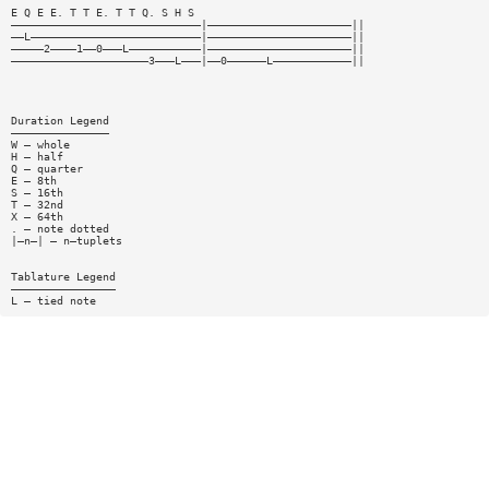
E Q E E. T T E. T T Q. S H S
—————————————————————————————|——————————————————————||
——L——————————————————————————|——————————————————————||
—————2————1——0———L———————————|——————————————————————||
—————————————————————3———L———|——0——————L————————————||
Duration Legend
———————————————
W — whole
H — half
Q — quarter
E — 8th
S — 16th
T — 32nd
X — 64th
. — note dotted
|—n—| — n—tuplets
Tablature Legend
————————————————
L — tied note