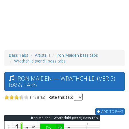
Bass Tabs
Artists: I
Iron Maiden bass tabs
Wrathchild (ver 5) bass tabs
IRON MAIDEN — WRATHCHILD (VER 5)
BASS TABS
Rate this tab:
3.4 / 5 (5x)
ADD TO FAVS
Iron Maiden - Wrathchild (ver 5) Bass Tab