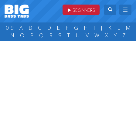
BEGINNERS
0-9
A
B
C
D
E
F
G
H
I
J
K
L
M
N
O
P
Q
R
S
T
U
V
W
X
Y
Z