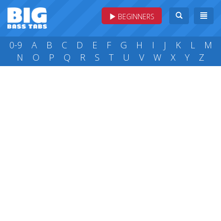
BEGINNERS
0-9
A
B
C
D
E
F
G
H
I
J
K
L
M
N
O
P
Q
R
S
T
U
V
W
X
Y
Z