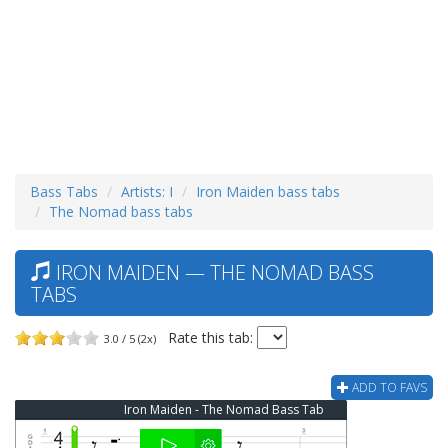
Bass Tabs
Artists: I
Iron Maiden bass tabs
The Nomad bass tabs
IRON MAIDEN — THE NOMAD BASS
TABS
Rate this tab:
3.0 / 5 (2x)
ADD TO FAVS
Iron Maiden - The Nomad Bass Tab