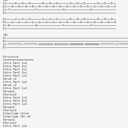
(A)
G|—————9———9———9———————9———9———9———————5———5———5———————5———5———5——
D|———9———9———9———9———9———9———9———9———5———5———5———5———5———5———5———5
A|—7———————————————7———————————————3———————————————3——————————————
E|————————————————————————————————————————————————————————————————
G|—————2———2———2———————2———2———2———————9———9———9———————9———9———9——
D|———2———2———2———2———2———2———2———2———9———9———9———9———9———9———9———9
A|—0———————————————0———————————————7———————————————7——————————————
E|————————————————————————————————————————————————————————————————
(B)
G|———————————————————————————————————————————————————————————————————————
D|———————————————————————————————————————————————————————————————————————
A|—77777777—77777777—33333333—33333333—00000000—00000000—77777777—7777777
E|———————————————————————————————————————————————————————————————————————
Structure
==================
Intro Part 1x4
Intro Part 2x1
Intro Part 1x1
Intro Part 3x1
Intro Part 1x2
Verse x2
Intro Part 1x2
Verse x2
Intro Part 1x2
Versex2
Chorusx2
Intro Part 1x2
Intro Part 3x2
Intro Part 1x4
Versex2
Chorusx2
Interlude (A)x4
Interlude (B) x8
Versex2
Chorusx2
Intro Part 1x2