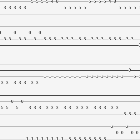
—————————————5—5—5—5—4—0————————————5—5—5—5—4—0—————————
——3—3—3—3—3———————————————5—5—5—5—5—————————————5—5—5—5—
————————————————————————————————————————————————————————
————————————————————————————————————————————————————————
0—————0—————0———0———————————————————————————————————————
——5—5———5—5———5———3—3—3——3—3—3——3—3——3—3—3——3—3—3——3—3——
————————————————————————————————————————————————————————
————————————————————————————————————————————————————————
————————————————————————————————————————————————————0———
——————————————————1—1—1—1—1—1—1—1——3—3—3—3—3—3—3—3————5—
—3—3——3—3—3——3—3————————————————————————————————————————
————————————————————————————————————————————————————————
—————0———0——————————————————————————————————————————————
—5—5———5————3—3—3——3—3—3——3—3——3—3—3——3—3—3——3—3————————
——————————————————————————————————————————————————3—3—3—
—————————————————————————————————————————————2—————2————
———————————————————————————————————————————————0—0———0—0
———————————1—1—1—1—1—1—1—1——3—3—3—3—3—3—3—3—————————————