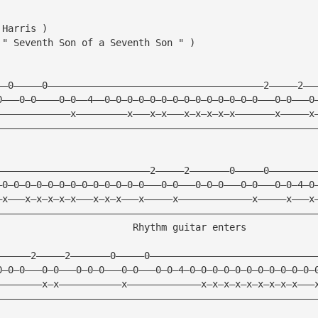
 Harris )
 " Seventh Son of a Seventh Son " )      
——0—————0——————————————————————————————————————2—————2——
0———0—0————0—0——4——0—0—0—0—0—0—0—0—0—0—0—0—0—0———0—0———0
—————————————x—————————x———x—x———x—x—x—x—x———————x—————x
————————————————————————————————————————————————————————
———————————————————————————2—————2———————0—————0————————
—0—0—0—0—0—0—0—0—0—0—0—0—0———0—0———0—0—0———0—0———0—0—4—0
—x———x—x—x—x—x———x—x—x———x—————x—————————————x—————x———x
————————————————————————————————————————————————————————
                        Rhythm guitar enters
——————2—————2———————0—————0—————————————————————————————
0—0—0———0—0———0—0—0———0—0———0—0—4—0—0—0—0—0—0—0—0—0—0—0—
————————x—x———————————x—————————————x—x—x—x—x—x—x—x—x———
————————————————————————————————————————————————————————