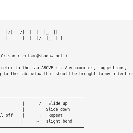
   |/|   /|  |  |  |_  ||
   |  |   |  |  |/  |_  | |
 Crisan ( 
crisan@shadow.net
 )
 refer to the tab ABOVE it. Any comments, suggestions, 
g to the tab below that should be brought to my attentio
————————————————————————————————————
          |      /   Slide up
          |         Slide down
ll off    |      :   Repeat
         |      ~   slight bend 
————————————————————————————————————