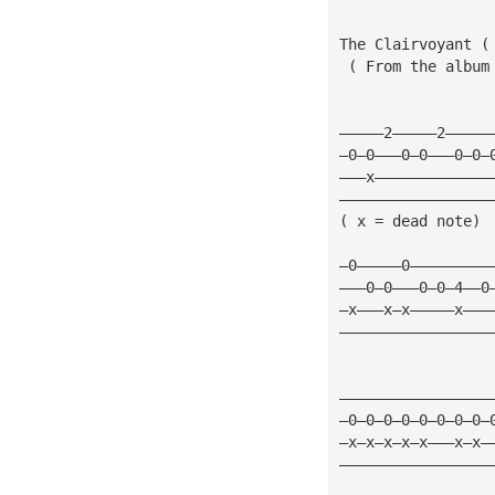
The Clairvoyant (
 ( From the album
—————2—————2—————
—0—0———0—0———0—0—
———x—————————————
—————————————————
( x = dead note)
—0—————0—————————
———0—0———0—0—4——0
—x———x—x—————x———
—————————————————
                 
—————————————————
—0—0—0—0—0—0—0—0—
—x—x—x—x—x———x—x—
—————————————————