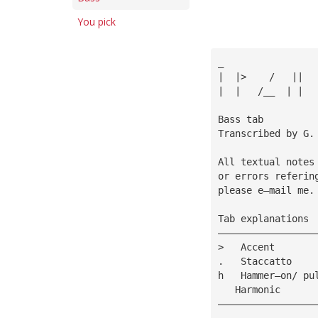
You pick
_
|  |>    /   ||  
|  |   /__  | |  
Bass tab 
Transcribed by G.
All textual notes
or errors referin
please e—mail me.
Tab explanations
—————————————————
>   Accent       
.   Staccatto    
h   Hammer—on/ pu
   Harmonic      
—————————————————