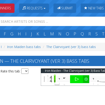
INNERS
REQUESTS
SUBMIT
NEW TABS
F
G
H
I
J
K
L
M
N
O
P
Q
R
S
T
 I
Iron Maiden bass tabs
The Clairvoyant (ver 3) bass tabs
N — THE CLAIRVOYANT (VER 3) BASS TABS
Iron Maiden - The Clairvoyant (ver 3) Bass Ta
Rate this tab: