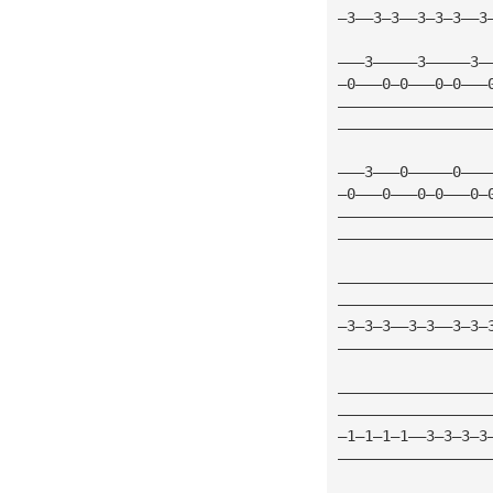
—3——3—3——3—3—3——3
———3—————3—————3—
—0———0—0———0—0———
—————————————————
—————————————————
———3———0—————0———
—0———0———0—0———0—
—————————————————
—————————————————
—————————————————
—————————————————
—3—3—3——3—3——3—3—
—————————————————
—————————————————
—————————————————
—1—1—1—1——3—3—3—3
—————————————————