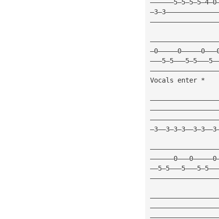
——————5—5—5—5—4—0
—3—3—————————————
—————————————————
—————————————————
—0—————0—————0———
———5—5———5—5———5—
—————————————————
Vocals enter *
—————————————————
—————————————————
—————————————————
—3——3—3—3——3—3——3
—————————————————
——————0———0—————0
——5—5———5———5—5——
—————————————————
—————————————————
—————————————————
—————————————————