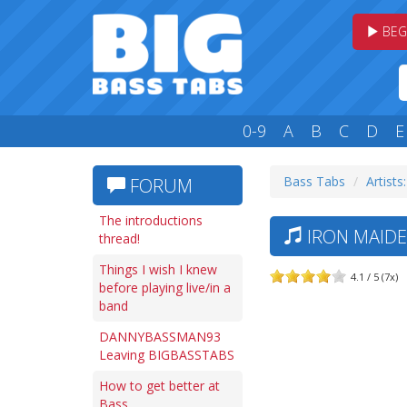
BEG
0-9
A
B
C
D
E
Bass Tabs
Artists:
FORUM
The introductions
IRON MAIDE
thread!
Things I wish I knew
4.1 / 5 (7x)
before playing live/in a
band
DANNYBASSMAN93
Leaving BIGBASSTABS
How to get better at
Bass