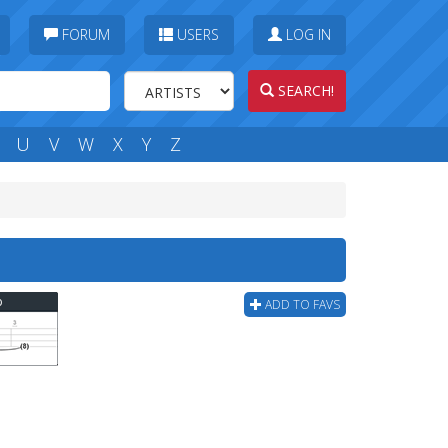
FORUM
USERS
LOG IN
SEARCH!
U
V
W
X
Y
Z
b
ADD TO FAVS