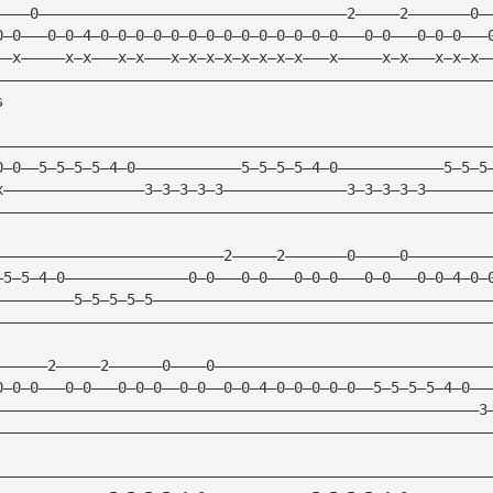
————0———————————————————————————————————2—————2———————0—
0—0———0—0—4—0—0—0—0—0—0—0—0—0—0—0—0—0—0———0—0———0—0—0———
——x—————x—x———x—x———x—x—x—x—x—x—x—x———x—————x—x———x—x—x—
————————————————————————————————————————————————————————
s
————————————————————————————————————————————————————————
0—0——5—5—5—5—4—0————————————5—5—5—5—4—0————————————5—5—5
x————————————————3—3—3—3—3——————————————3—3—3—3—3———————
————————————————————————————————————————————————————————
——————————————————————————2—————2———————0—————0—————————
—5—5—4—0——————————————0—0———0—0———0—0—0———0—0———0—0—4—0—
—————————5—5—5—5—5——————————————————————————————————————
————————————————————————————————————————————————————————
——————2—————2——————0————0———————————————————————————————
0—0—0———0—0———0—0—0——0—0——0—0—4—0—0—0—0—0——5—5—5—5—4—0——
———————————————————————————————————————————————————————3
————————————————————————————————————————————————————————
————————————————————————————————————————————————————————