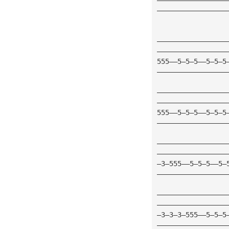
—————————————————
                 
—————————————————
—————————————————
555——5—5—5——5—5—5
—————————————————
—————————————————
—————————————————
555——5—5—5——5—5—5
—————————————————
—————————————————
—————————————————
—3—555——5—5—5——5—
—————————————————
—————————————————
—————————————————
—3—3—3—555——5—5—5
—————————————————