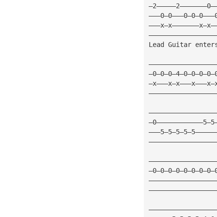
—2—————2———————0—
———0—0———0—0—0———
———x—x———————x—x—
—————————————————
Lead Guitar enter
—————————————————
—0—0—0—4—0—0—0—0—
—x———x—x———x———x—
—————————————————
—————————————————
—0————————————5—5
———5—5—5—5—5—————
—————————————————
—————————————————
—0—0—0—0—0—0—0—0—
—————————————————
—————————————————
—————————————————