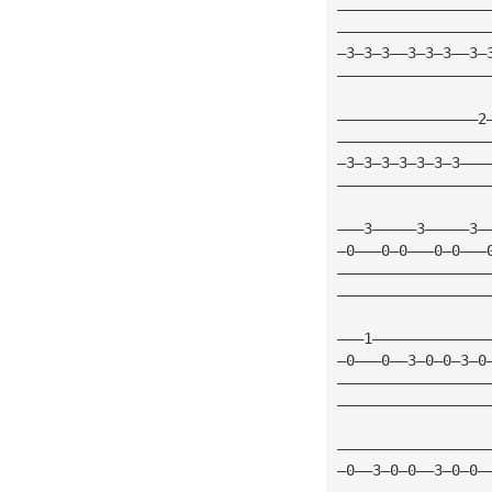
—————————————————
—————————————————
—3—3—3——3—3—3——3—
—————————————————
————————————————2
—————————————————
—3—3—3—3—3—3—3———
—————————————————
———3—————3—————3—
—0———0—0———0—0———
—————————————————
—————————————————
———1—————————————
—0———0——3—0—0—3—0
—————————————————
—————————————————
—————————————————
—0——3—0—0——3—0—0—
—————————————————